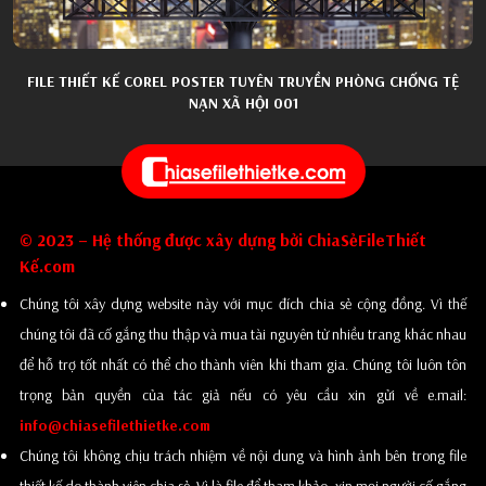
FILE THIẾT KẾ COREL POSTER TUYÊN TRUYỀN PHÒNG CHỐNG TỆ
NẠN XÃ HỘI 001
© 2023 – Hệ thống được xây dựng bởi ChiaSẻFileThiết
Kế.com
Chúng tôi xây dựng website này với mục đích chia sẻ cộng đồng. Vì thế
chúng tôi đã cố gắng thu thập và mua tài nguyên từ nhiều trang khác nhau
để hỗ trợ tốt nhất có thể cho thành viên khi tham gia. Chúng tôi luôn tôn
trọng bản quyền của tác giả nếu có yêu cầu xin gửi về e.mail:
info@chiasefilethietke.com
Chúng tôi không chịu trách nhiệm về nội dung và hình ảnh bên trong file
thiết kế do thành viên chia sẻ. Vì là file để tham khảo, xin mọi người cố gắng