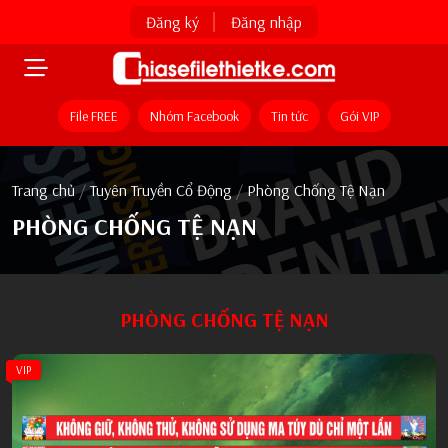
Đăng ký
Đăng nhập
File FREE
Nhóm Facebook
Tin tức
Gói VIP
Trang chủ
/
Tuyên Truyền Cổ Động
/
Phòng Chống Tệ Nạn
PHÒNG CHỐNG TỆ NẠN
PHÒNG CHỐNG TỆ NẠN
VIP