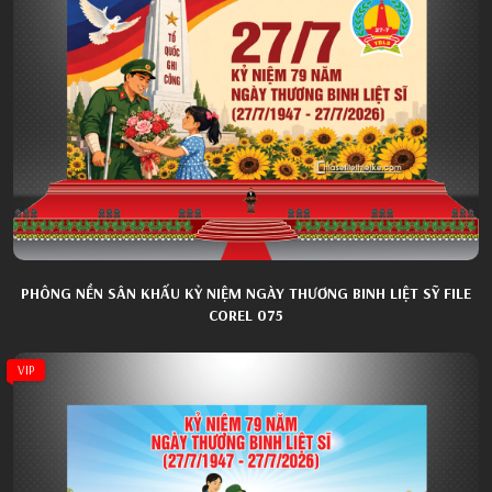
PHÔNG NỀN SÂN KHẤU KỶ NIỆM NGÀY THƯƠNG BINH LIỆT SỸ FILE
COREL 075
VIP