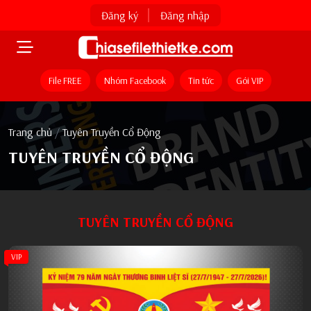
Đăng ký
Đăng nhập
File FREE
Nhóm Facebook
Tin tức
Gói VIP
Trang chủ
/
Tuyên Truyền Cổ Động
TUYÊN TRUYỀN CỔ ĐỘNG
TUYÊN TRUYỀN CỔ ĐỘNG
VIP