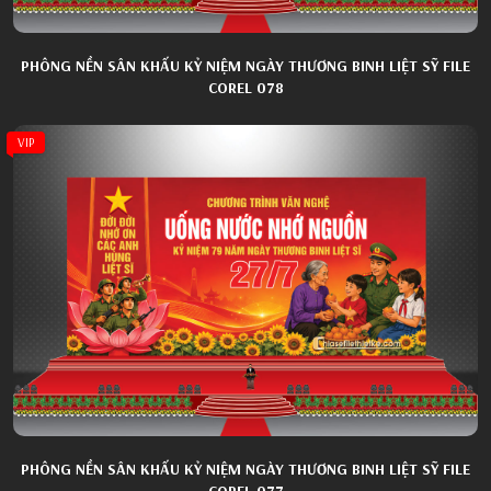
PHÔNG NỀN SÂN KHẤU KỶ NIỆM NGÀY THƯƠNG BINH LIỆT SỸ FILE
COREL 078
VIP
PHÔNG NỀN SÂN KHẤU KỶ NIỆM NGÀY THƯƠNG BINH LIỆT SỸ FILE
COREL 077