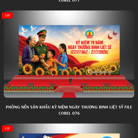
VIP
PHÔNG NỀN SÂN KHẤU KỶ NIỆM NGÀY THƯƠNG BINH LIỆT SỸ FILE
COREL 076
VIP