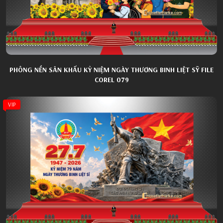
PHÔNG NỀN SÂN KHẤU KỶ NIỆM NGÀY THƯƠNG BINH LIỆT SỸ FILE
COREL 079
VIP