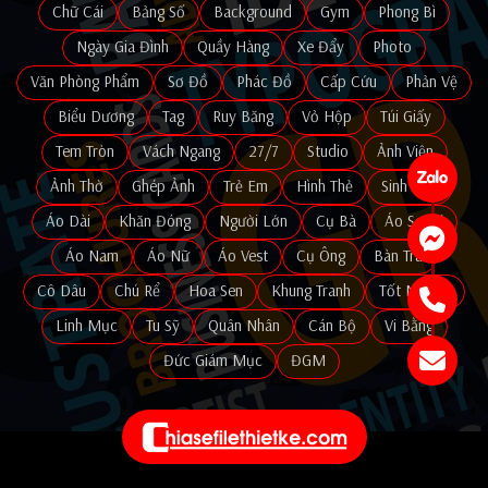
Chữ Cái
Bảng Số
Background
Gym
Phong Bì
Ngày Gia Đình
Quầy Hàng
Xe Đẩy
Photo
Văn Phòng Phẩm
Sơ Đồ
Phác Đồ
Cấp Cứu
Phản Vệ
Biểu Dương
Tag
Ruy Băng
Vỏ Hộp
Túi Giấy
Tem Tròn
Vách Ngang
27/7
Studio
Ảnh Viện
Ảnh Thờ
Ghép Ảnh
Trẻ Em
Hình Thẻ
Sinh Viên
Áo Dài
Khăn Đóng
Người Lớn
Cụ Bà
Áo Sơ mi
Áo Nam
Áo Nữ
Áo Vest
Cụ Ông
Bàn Trà
Cô Dâu
Chú Rể
Hoa Sen
Khung Tranh
Tốt Nghiệp
Linh Mục
Tu Sỹ
Quân Nhân
Cán Bộ
Vi Bằng
Đức Giám Mục
ĐGM