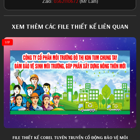
Zalo:
0362110672
(Mr Lâm)
XEM THÊM CÁC FILE THIẾT KẾ LIÊN QUAN
VIP
FILE THIẾT KẾ COREL TUYÊN TRUYỀN CỔ ĐỘNG BẢO VỆ MÔI