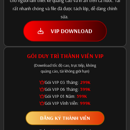
cho người làm thiết kế quảng cáo và in ấn trên cả nước. Tải
rất nhanh chóng và file đã được tách lớp, dễ dàng chỉnh
sửa.
VIP DOWNLOAD
GÓI DUY TRÌ THÀNH VIÊN VIP
(Download tốc độ cao, trực tiếp, không
quảng cáo, tải không giới hạn)
Gói VIP 03 Tháng:
299K
Gói VIP 06 Tháng:
399K
Gói VIP 01 Năm:
599K
Gói VIP Vĩnh Viễn:
999K
ĐĂNG KÝ THÀNH VIÊN