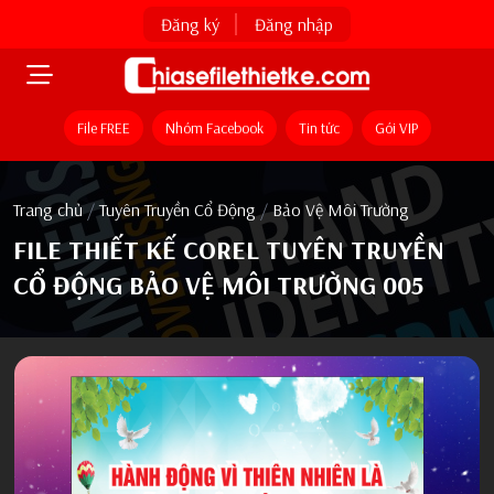
Đăng ký
Đăng nhập
File FREE
Nhóm Facebook
Tin tức
Gói VIP
Trang chủ
/
Tuyên Truyền Cổ Động
/
Bảo Vệ Môi Trường
FILE THIẾT KẾ COREL TUYÊN TRUYỀN
CỔ ĐỘNG BẢO VỆ MÔI TRƯỜNG 005