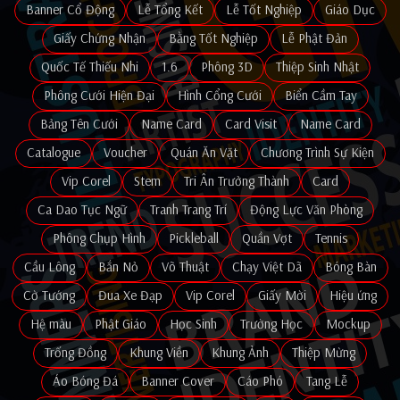
Banner Cổ Động
Lễ Tổng Kết
Lễ Tốt Nghiệp
Giáo Dục
Giấy Chứng Nhận
Bằng Tốt Nghiệp
Lễ Phật Đản
Quốc Tế Thiếu Nhi
1.6
Phông 3D
Thiệp Sinh Nhật
Phông Cưới Hiện Đại
Hình Cổng Cưới
Biển Cầm Tay
Bảng Tên Cưới
Name Card
Card Visit
Name Card
Catalogue
Voucher
Quán Ăn Vặt
Chương Trình Sự Kiện
Vip Corel
Stem
Tri Ân Trưởng Thành
Card
Ca Dao Tục Ngữ
Tranh Trang Trí
Động Lực Văn Phòng
Phông Chụp Hình
Pickleball
Quần Vợt
Tennis
Cầu Lông
Bắn Nỏ
Võ Thuật
Chạy Việt Dã
Bóng Bàn
Cờ Tướng
Đua Xe Đạp
Vip Corel
Giấy Mời
Hiệu ứng
Hệ màu
Phật Giáo
Học Sinh
Trường Học
Mockup
Trống Đồng
Khung Viền
Khung Ảnh
Thiệp Mừng
Áo Bóng Đá
Banner Cover
Cáo Phó
Tang Lễ