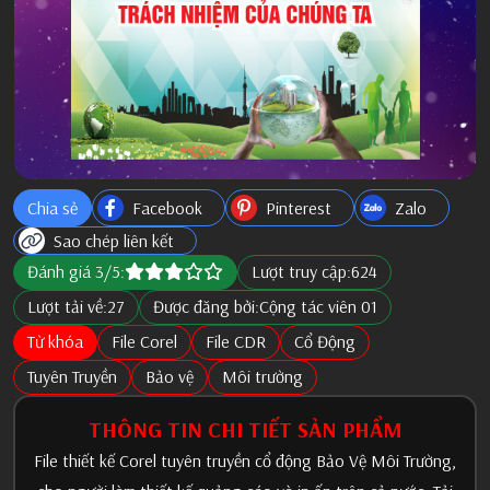
Chia sẻ
Facebook
Pinterest
Zalo
Sao chép liên kết
Đánh giá 3/5:
Lượt truy cập:
624
Lượt tải về:
27
Được đăng bởi:
Cộng tác viên 01
Từ khóa
File Corel
File CDR
Cổ Động
Tuyên Truyền
Bảo vệ
Môi trường
THÔNG TIN CHI TIẾT SẢN PHẨM
File thiết kế Corel tuyên truyền cổ động Bảo Vệ Môi Trường,