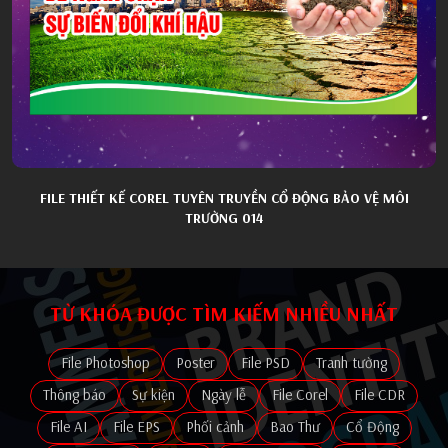
FILE THIẾT KẾ COREL TUYÊN TRUYỀN CỔ ĐỘNG BẢO VỆ MÔI
TRƯỜNG 014
TỪ KHÓA ĐƯỢC TÌM KIẾM NHIỀU NHẤT
File Photoshop
Poster
File PSD
Tranh tường
Thông báo
Sự kiện
Ngày lễ
File Corel
File CDR
File AI
File EPS
Phối cảnh
Bao Thư
Cổ Động