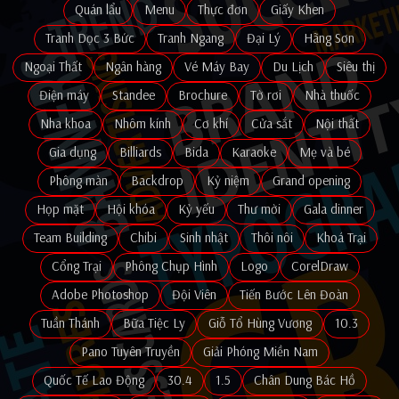
Quán lẩu
Menu
Thực đơn
Giấy Khen
Tranh Dọc 3 Bức
Tranh Ngang
Đại Lý
Hãng Sơn
Ngoại Thất
Ngân hàng
Vé Máy Bay
Du Lịch
Siêu thị
Điện máy
Standee
Brochure
Tờ rơi
Nhà thuốc
Nha khoa
Nhôm kính
Cơ khí
Cửa sắt
Nội thất
Gia dụng
Billiards
Bida
Karaoke
Mẹ và bé
Phông màn
Backdrop
Kỷ niệm
Grand opening
Họp mặt
Hội khóa
Kỷ yếu
Thư mời
Gala dinner
Team Building
Chibi
Sinh nhật
Thôi nôi
Khoá Trại
Cổng Trại
Phông Chụp Hình
Logo
CorelDraw
Adobe Photoshop
Đội Viên
Tiến Bước Lên Đoàn
Tuần Thánh
Bữa Tiệc Ly
Giỗ Tổ Hùng Vương
10.3
Pano Tuyên Truyền
Giải Phóng Miền Nam
Quốc Tế Lao Động
30.4
1.5
Chân Dung Bác Hồ