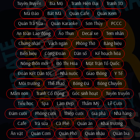
Tuyên Truyền
Bia Mộ
Tranh Hiện Đại
Tranh 3D
Mã Đáo
Bát Mã
Quán Cafe
Quán Kem
Quán Trà Sữa
Quán Karaoke
Sơn Thủy
PCCC
An toàn Lao động
Áo Thun
Decal xe
Tem nhãn
Chứng nhận
Vách ngăn
Phòng Thờ
Bảng hiệu
Biển hiệu
Công Đoàn
Dân số
Kế hoạch hóa
Nông thôn mới
Đô Thị Hóa
Mặt Trận Tổ Quốc
Đoàn Kết Dân tộc
Nhà nước
Giao thông
Y Tế
Môi trường
Thể Thao
Bóng Đá
Bóng Chuyền
Mầm non
Tranh Cổ Động
Góc sinh hoạt
Tuyên truyền
Tiểu học
Spa
Làm Đẹp
Thẩm Mỹ
Lễ Cưới
Đám cưới
Phông cưới
Thiệp cưới
Gia phả
Nhà hàng
Cafe
Trà sữa
Cà Phê
Quán ăn
Khai trương
Ăn vặt
Quán Cơm
Quán Phở
Quán nhậu
Quán bia