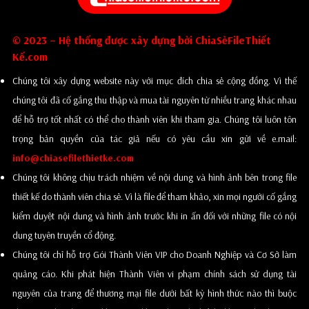
© 2023 – Hệ thống được xây dựng bởi ChiaSẻFileThiết
Kế.com
Chúng tôi xây dựng website này với mục đích chia sẻ cộng đồng. Vì thế
chúng tôi đã cố gắng thu thập và mua tài nguyên từ nhiều trang khác nhau
để hỗ trợ tốt nhất có thể cho thành viên khi tham gia. Chúng tôi luôn tôn
trọng bản quyền của tác giả nếu có yêu cầu xin gửi về e.mail:
info@chiasefilethietke.com
Chúng tôi không chịu trách nhiệm về nội dung và hình ảnh bên trong file
thiết kế do thành viên chia sẻ. Vì là file để tham khảo, xin mọi người cố gắng
kiểm duyệt nội dung và hình ảnh trước khi in ấn đối với những file có nội
dung tuyên truyền cổ động.
Chúng tôi chỉ hỗ trợ Gói Thành Viên VIP cho Doanh Nghiệp và Cơ Sở làm
quảng cáo. Khi phát hiện Thành Viên vi phạm chính sách sử dụng tài
nguyên của trang để thương mại file dưới bất kỳ hình thức nào thì buộc