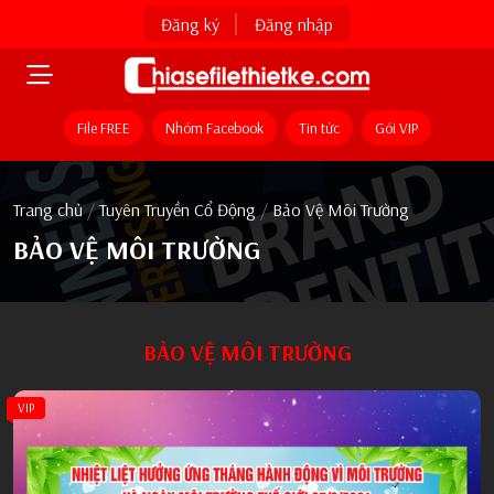
Đăng ký
Đăng nhập
File FREE
Nhóm Facebook
Tin tức
Gói VIP
Trang chủ
/
Tuyên Truyền Cổ Động
/
Bảo Vệ Môi Trường
BẢO VỆ MÔI TRƯỜNG
BẢO VỆ MÔI TRƯỜNG
VIP