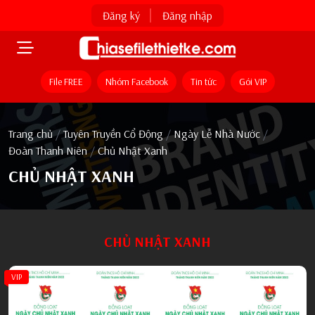
Đăng ký
Đăng nhập
File FREE
Nhóm Facebook
Tin tức
Gói VIP
Trang chủ
/
Tuyên Truyền Cổ Động
/
Ngày Lễ Nhà Nước
/
Đoàn Thanh Niên
/
Chủ Nhật Xanh
CHỦ NHẬT XANH
CHỦ NHẬT XANH
VIP