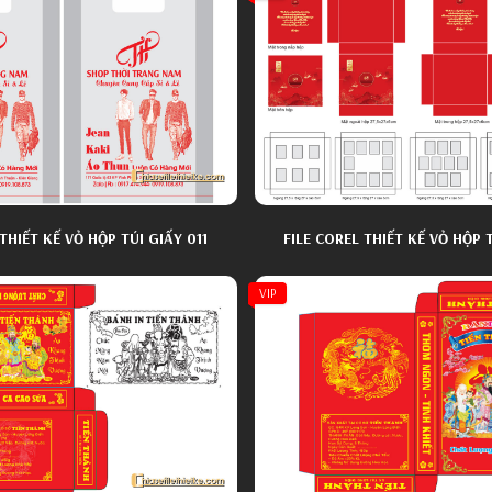
THIẾT KẾ VỎ HỘP TÚI GIẤY 011
FILE COREL THIẾT KẾ VỎ HỘP 
VIP