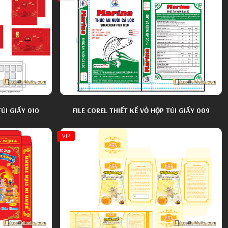
TÚI GIẤY 010
FILE COREL THIẾT KẾ VỎ HỘP TÚI GIẤY 009
VIP