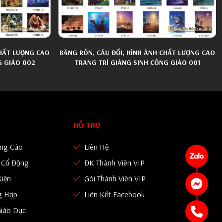
CHẤT LƯỢNG CAO
BĂNG RÔN, CÂU ĐỐI, HÌNH ẢNH CHẤT LƯỢNG CAO
G GIÁO 002
TRANG TRÍ GIÁNG SINH CÔNG GIÁO 001
HỖ TRỢ
ảng Cáo
Liên Hệ
n Cổ Động
ĐK Thành Viên VIP
Kiện
Gói Thành Viên VIP
g Hợp
Liên Kết Facebook
iáo Dục