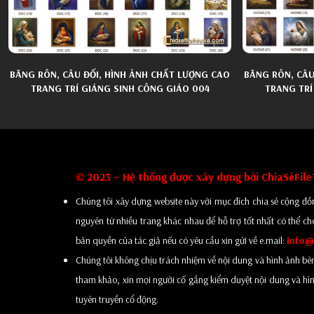
BĂNG RÔN, CÂU ĐỐI, HÌNH ẢNH CHẤT LƯỢNG CAO
BĂNG RÔN, CÂU
TRANG TRÍ GIÁNG SINH CÔNG GIÁO 004
TRANG TRÍ
© 2023 – Hệ thống được xây dựng bởi ChiaSẻFil
Chúng tôi xây dựng website này với mục đích chia sẻ cộng đồn
nguyên từ nhiều trang khác nhau để hỗ trợ tốt nhất có thể ch
bản quyền của tác giả nếu có yêu cầu xin gửi về e.mail:
info@
Chúng tôi không chịu trách nhiệm về nội dung và hình ảnh bên tro
tham khảo, xin mọi người cố gắng kiểm duyệt nội dung và hình
tuyên truyền cổ động.