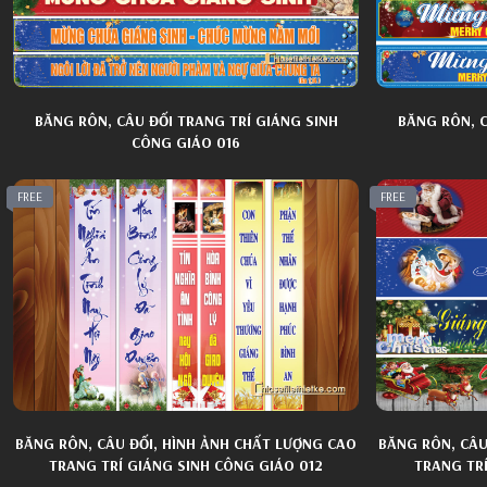
Cửa Hàng Tổng Hợp
Kết Nạp Đảng
Áo Sơ Mi N
Sơ Đồ Phác 
Hộp Đèn
Nội Thất Gia Dụng
An Toàn Giao Thông
Áo Dài Phụ 
Bảng Hiệu
Ôtô Xe Máy
Bảo Hiểm Y Tế Hiến Máu
Áo Dài Ngườ
BĂNG RÔN, CÂU ĐỐI TRANG TRÍ GIÁNG SINH
BĂNG RÔN, C
CÔNG GIÁO 016
Áo Dài Khă
Ảnh Thẻ Học
FREE
FREE
Ghép Trẻ Em
Khung Ảnh 
BĂNG RÔN, CÂU ĐỐI, HÌNH ẢNH CHẤT LƯỢNG CAO
BĂNG RÔN, CÂU
TRANG TRÍ GIÁNG SINH CÔNG GIÁO 012
TRANG TRÍ