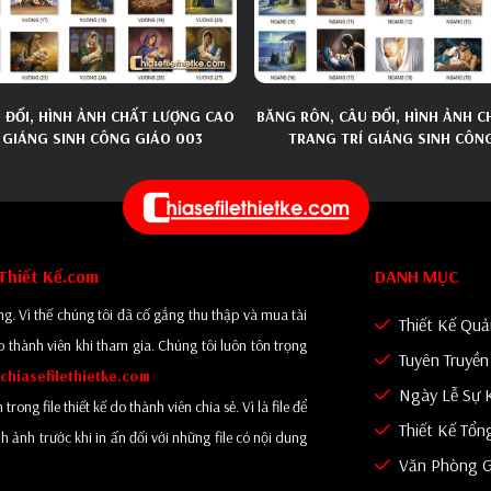
 ĐỐI, HÌNH ẢNH CHẤT LƯỢNG CAO
BĂNG RÔN, CÂU ĐỐI, HÌNH ẢNH 
 GIÁNG SINH CÔNG GIÁO 003
TRANG TRÍ GIÁNG SINH CÔN
eThiết Kế.com
DANH MỤC
g. Vì thế chúng tôi đã cố gắng thu thập và mua tài
Thiết Kế Qu
o thành viên khi tham gia. Chúng tôi luôn tôn trọng
Tuyên Truyề
chiasefilethietke.com
Ngày Lễ Sự 
ng file thiết kế do thành viên chia sẻ. Vì là file để
Thiết Kế Tổn
 ảnh trước khi in ấn đối với những file có nội dung
Văn Phòng G