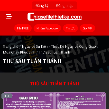
Đăng ký
Đăng nhập
File FREE
Nhóm Facebook
Tin tức
Gói VIP
Trang chủ
/
Ngày Lễ Sự Kiện
/
Thiết Kế Ngày Lễ Công Giáo
/
Mùa Chay Phục Sinh
/
Thứ Sáu Tuần Thánh
THỨ SÁU TUẦN THÁNH
THỨ SÁU TUẦN THÁNH
FREE