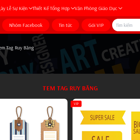
ày Lễ Sự Kiện
Thiết Kế Tổng Hợp
Văn Phòng Giáo Dục
Cán Bộ
ke
Tết Nguyên Đán
Góc Tuyên Truyền
Mừng Đảng Mừng Xuân
Phòng Chống Tệ Nạn
Decal Xe
Thiết Kế Trang Trí Tết
Thầy Thuốc Việt Nam
Thiết Kế Mầm Non
Băng Rôn
Decal Xe Máy
Logo Tổng Hợp
Nhóm Facebook
Tin tức
Gói VIP
 Sỹ
rí
 Bé
Lễ Giáng Sinh
Thiết Kế Trang Trí
Thiết Kế Trang Trí
Quốc Khánh CMT8
Chủ Tịch Hồ Chí Minh
Tuyên Truyền Khác
Hoa Văn Khung Viền
Ấn Phẩm Tết
Banner Trang Trí
Sinh Nhật
Lễ Khai Giảng
Tết Trồng Cây
Poster Tuyên Truyền
Ngày Sinh Nhật
Decal Xe Ôtô
Khung Viền Ảnh
Bao Thư Thiệp 
ốt Nghiệp
Phẩm
Đơn
ơ Khí
Tết Trung Thu
Góc Sinh Hoạt
Cổng Chào Phối Cảnh
Giấy Chứng Nhận File Corel
Công An Nhân Dân
Tranh Chân Dung
Thiết Kế Trang Trí
Nông Thôn Mới
Nhận Diện Thương Hiệu
Menu Nhà Hàng Quán Ăn
Phông Sân Khấu Tết
Poster Ngày Lễ
Phối Cảnh Trung Thu
Nhà Giáo Việt Nam
Giấy Khen Chứng Nhận
Cổng Trại Tết
Tranh Cổ Động
Chân Dung Vector
Khung Viền Ảnh 
Voucher
Hình Nền Back
em Tag Ruy Băng
 Tranh
enu
 Cửa Hàng
Thiết Kế Ngày Lễ Công
Tranh Trang Trí
Phông Nền Sân Khấu
Giấy Chứng Nhận File AI EPS
Phông Nền Sân Khấu
Quân Đội Nhân Dân
Đại Tướng Võ Nguyên Giáp
Poster Tuyên Truyền
Thiết Kế Trang Trí
DS KHH Gia Đình
Tranh Tường Hiện Đại
Menu Cafe Trà Sữa
Poster Đồ Uống
Tranh 12 Con Giáp
Phông Nền Sân Khấu
Phông Nền Sân Khấu
Trung Thu Công Giáo
Họp Mặt Lớp
Lễ Tổng Kết
Tranh Cổ Động
Banner Thông Báo
Tranh Phòng Thờ
Khung Viền Ảnh
Sale Off
Tranh Thiết Kế 
Hiệu Ứng Ánh S
Giáo
en
 Trí
ở
Bảo Hiểm
Banner Trang Trí
Giấy Khen Giáo Dục
Trang Trí Nhà Trường
Lễ 30.04 - 01.05
Phướn Dọc
Tranh Cổ Động
Đô Thị Hóa
Thể Dục Thể Thao
Poster Đồ Ăn
12 Con Giáp
Chữ Trang Trí
Poster Trung Thu
Tranh Ảnh Công Giáo
Thiết Kế Tiểu Học
Phướn Dọc
Tranh Cổ Động
Không Gian Văn Hoá H
Khung Viền Nh
Catalogue
Tranh Sơn Thủy
Phông Thể Tha
Biển Báo Giao 
Thiết Kế Ngày Lễ Phật Giáo
Lễ Phật Đản
Sự Kiện Giải Trí
u Chú Rể
r
Giảm Giá
n Lẻ
Ngoại Thất
Poster Nội Quy
Giấy Khen Cơ Quan
Chương Trình Sự Kiện
Giỗ Tổ Hùng Vương
Tranh Cổ Động
Poster Tuyên Truyền
Pháp Luật
Khắc CNC Led
Banner Tết
Vòng Hoa Giáng Sinh
Thiết Kế Hộp Bánh
Xuân Công Giáo
Chương Trình Giáo Dục Khác
Poster Tuyên Truyền
Poster Tuyên Truyền
Phông Nền Sân Khấu
Khung Viền Hoa
Card Visit
Quán Cafe Trà 
Phông Chạy Việ
Led Đường Phố
Trưng Bày Sản 
TEM TAG RUY BĂNG
Đám Cưới
Mừng Xuân Di Lặc
Trang Trí Thiệp Cưới
à
y
Hộp Đèn
ất Động Sản
Bảng Tin Thông Báo
Đoàn Thanh Niên
Logo Nhà Nước
Chibi Nhân Vật Hoạt Hình
Poster Tết
Hình Nền Mùa Đông
Hình Nền Trang Trí
Mùa Giáng Sinh
Phông Sân Khấu
Thông Báo Nghỉ Lễ
Poster Chương Trình
Thiết Kế Trang Trí
Hoa Văn Ẩn
Card VIP
Động Lực Văn 
Phông Cầu Lôn
Tranh Khắc Gỗ
Chibi Đám Cưới
Mockup Sản P
Lễ Tình Nhân
Tranh Phúc Lộc Thọ
Trang Trí Đám Cưới
Trang Trí
VIP
T
 Trang Trí
ước Ngoài
Cổng Chào Cổng Trường
Thương Binh Liệt Sỹ
Phòng Chống Covid
Bảng Màu Thiết Kế
Bộ Số Trang Trí
Hình Nền Trang Trí
Chị Hằng Nga
Mùa Chay Phục Sinh
Banner Vuông
Phướn Dọc Poster
Hoa Văn Trống
Thanh Tiêu Đề
Ca Dao Tục Ng
Phông Quần Vợ
CNC Cửa Cổng
Chibi Sinh Nhật
Bảng Màu File 
Lễ Gia Đình
Vu Lan Báo Hiếu
Bảng Tên Cưới
Poster Chương Trình
Lễ Mừng Thọ
m
Phẩm
Hộp Đèn
Bảng Chữ Cái Và Số
Tem Nhãn Bao Bì
Trang Trí Cổng Tết
Tranh Kính Trang Trí
Thiết Kế Trang Trí
Slide Trình Chiếu
Cổng Chào Băng Rôn
Hoa Văn Tròn
Brochure
Thuận Buồm Xuô
Phông Bóng Ch
CNC Cổng Cưới
Tổng Hợp
Bảng Màu File 
Tem Bảo Hành
Ngày Phụ Nữ
Thiệp Cưới
Banner Vuông
Gia Phả Gia Tộc
Ngày Phụ Nữ Việt Nam
Hộp Đèn
Thiết Kế Bia Mộ
Băng Ron Câu Đối
Phối Cảnh 3D
Lồng Đèn Ngôi Sao
Giấy Khen Chứng Nhận
Chủ Nhật Xanh
Hoa Văn Góc
Standee
Quán Karaoke
Phông Bóng Đá
CNC Phòng Thờ
Y Tế Nhà Thuốc
Tem Chứng Nhậ
Bia Mộ