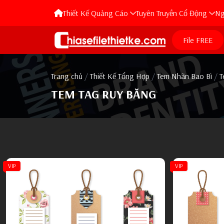
Thiết Kế Quảng Cáo
Tuyên Truyền Cổ Động
Ng
Studio Ảnh Viện
Ngày Lễ Nhà Nước
Quân Nhân 
Quán Karao
File FREE
Spa Mỹ Phẩm Tóc
Các Vị Lãnh Tụ
Linh Mục Tu
Tranh Trang T
Shop Mẹ Và
Quán Ăn Nhà Hàng
Đại Hội Đảng
Ghép Hình T
Poster Mỹ 
Menu Thực 
Nhôm Kính C
Trang chủ
/
Thiết Kế Tổng Hợp
/
Tem Nhãn Bao Bì
/
T
TEM TAG RUY BĂNG
Điện Máy Thiết Bị
Tranh Trang Trí File AI EPS
Bầu Cử
Ghép Khung
Brochure M
Poster
Tờ Rơi
Khai Trương
Photo Văn Phòng Phẩm
Tranh Trang Trí File Corel
Thủ Tục Hành Chính
Ghép Hoa S
Banner Trang
Bảng Hiệu
Standee
Nhãn Tập V
Ngân Hàng 
Thời Trang Giầy Dép
Sân Khấu Hội Nghị
Ghép Cô Dâ
Card Vouche
Hộp Đèn
Khuyến Mãi 
Hóa Đơn Bá
Hộp Đèn
Đại Lý Sơn 
Đại Lý Vé Du Lịch Visa
Hải Quân Biển Đảo
Ghép Bàn Tr
Hộp Đèn
Quầy Xe Đẩ
Hộp Đèn
Bảng Hiệu
Bảng Hiệu
Bảng Hiệu 
Xây Dựng B
VIP
VIP
Quán Billiards Bida
Bảo Vệ Môi Trường
Áo Vest Nữ
Bảng Hiệu
Bảng Hiệu
Banner TMĐ
Poster
Banner Tranh
Bảng Hiệu N
Thực Phẩm Nông Nghiệp
Công Đoàn
Áo Vest Na
Banner Mỹ 
Banner
Bảng Hiệu 
Hộp Đèn
Nhà Thuốc Y Tế
Đoàn Kết Mặt Trận
Áo Sơ Mi Nữ
Bảng Hiệu
Bảng Hiệu 