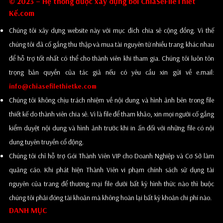
© 2023 – Hệ thống được xây dựng bởi ChiaSẻFileThiết
Kế.com
Chúng tôi xây dựng website này với mục đích chia sẻ cộng đồng. Vì thế
chúng tôi đã cố gắng thu thập và mua tài nguyên từ nhiều trang khác nhau
để hỗ trợ tốt nhất có thể cho thành viên khi tham gia. Chúng tôi luôn tôn
trọng bản quyền của tác giả nếu có yêu cầu xin gửi về e.mail:
info@chiasefilethietke.com
Chúng tôi không chịu trách nhiệm về nội dung và hình ảnh bên trong file
thiết kế do thành viên chia sẻ. Vì là file để tham khảo, xin mọi người cố gắng
kiểm duyệt nội dung và hình ảnh trước khi in ấn đối với những file có nội
dung tuyên truyền cổ động.
Chúng tôi chỉ hỗ trợ Gói Thành Viên VIP cho Doanh Nghiệp và Cơ Sở làm
quảng cáo. Khi phát hiện Thành Viên vi phạm chính sách sử dụng tài
nguyên của trang để thương mại file dưới bất kỳ hình thức nào thì buộc
chúng tôi phải đóng tài khoản mà không hoàn lại bất kỳ khoản chi phí nào.
DANH MỤC