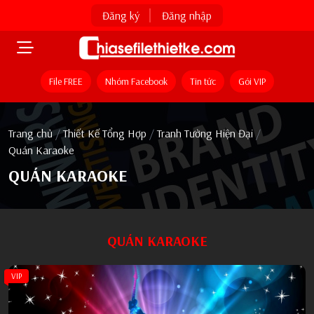
Đăng ký
Đăng nhập
File FREE
Nhóm Facebook
Tin tức
Gói VIP
Trang chủ
/
Thiết Kế Tổng Hợp
/
Tranh Tường Hiện Đại
/
Quán Karaoke
QUÁN KARAOKE
QUÁN KARAOKE
VIP