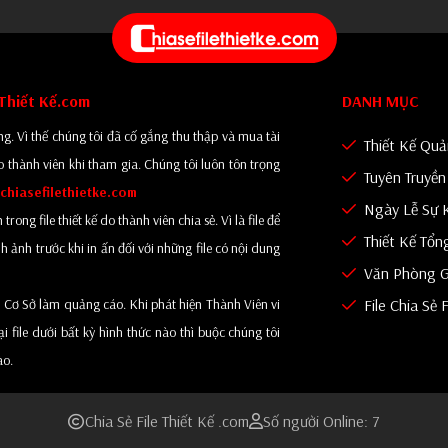
eThiết Kế.com
DANH MỤC
g. Vì thế chúng tôi đã cố gắng thu thập và mua tài
Thiết Kế Qu
o thành viên khi tham gia. Chúng tôi luôn tôn trọng
Tuyên Truyề
chiasefilethietke.com
Ngày Lễ Sự 
ng file thiết kế do thành viên chia sẻ. Vì là file để
Thiết Kế Tổn
 ảnh trước khi in ấn đối với những file có nội dung
Văn Phòng G
 Cơ Sở làm quảng cáo. Khi phát hiện Thành Viên vi
File Chia Sẻ 
file dưới bất kỳ hình thức nào thì buộc chúng tôi
ào.
Chia Sẻ File Thiết Kế .com
Số người Online: 7