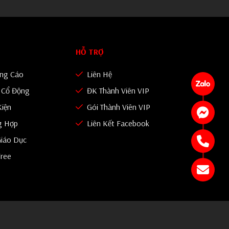
HỖ TRỢ
ảng Cáo
Liên Hệ
n Cổ Động
ĐK Thành Viên VIP
Kiện
Gói Thành Viên VIP
g Hợp
Liên Kết Facebook
iáo Dục
Free