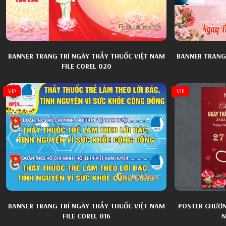
Cửa Hàng Tổng Hợp
Kết Nạp Đảng
Áo Sơ Mi N
Sơ Đồ Phác 
Hộp Đèn
Nội Thất Gia Dụng
An Toàn Giao Thông
Áo Dài Phụ 
Bảng Hiệu
Ôtô Xe Máy
Bảo Hiểm Y Tế Hiến Máu
Áo Dài Ngườ
BANNER TRANG TRÍ NGÀY THẦY THUỐC VIỆT NAM
BANNER TRANG
FILE COREL 020
Áo Dài Khă
Ảnh Thẻ Học
VIP
VIP
Ghép Trẻ Em
Khung Ảnh 
BANNER TRANG TRÍ NGÀY THẦY THUỐC VIỆT NAM
POSTER CHƯƠN
FILE COREL 016
N