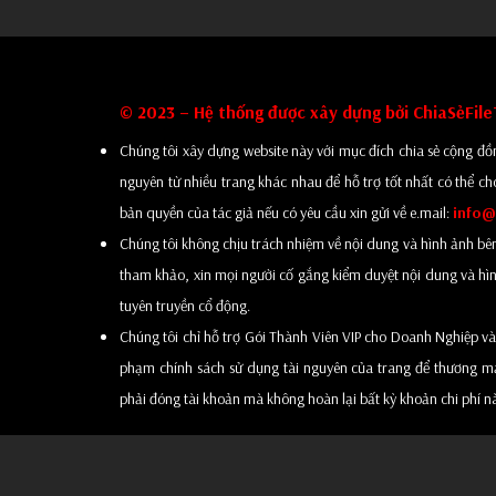
© 2023 – Hệ thống được xây dựng bởi ChiaSẻFil
Chúng tôi xây dựng website này với mục đích chia sẻ cộng đồn
nguyên từ nhiều trang khác nhau để hỗ trợ tốt nhất có thể ch
bản quyền của tác giả nếu có yêu cầu xin gửi về e.mail:
info@
Chúng tôi không chịu trách nhiệm về nội dung và hình ảnh bên tro
tham khảo, xin mọi người cố gắng kiểm duyệt nội dung và hình
tuyên truyền cổ động.
Chúng tôi chỉ hỗ trợ Gói Thành Viên VIP cho Doanh Nghiệp và
phạm chính sách sử dụng tài nguyên của trang để thương mại 
phải đóng tài khoản mà không hoàn lại bất kỳ khoản chi phí n