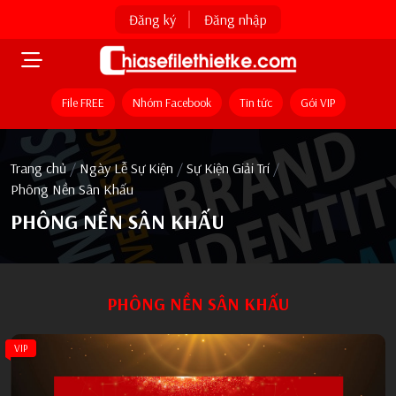
Đăng ký
Đăng nhập
File FREE
Nhóm Facebook
Tin tức
Gói VIP
Trang chủ
/
Ngày Lễ Sự Kiện
/
Sự Kiện Giải Trí
/
Phông Nền Sân Khấu
PHÔNG NỀN SÂN KHẤU
PHÔNG NỀN SÂN KHẤU
VIP