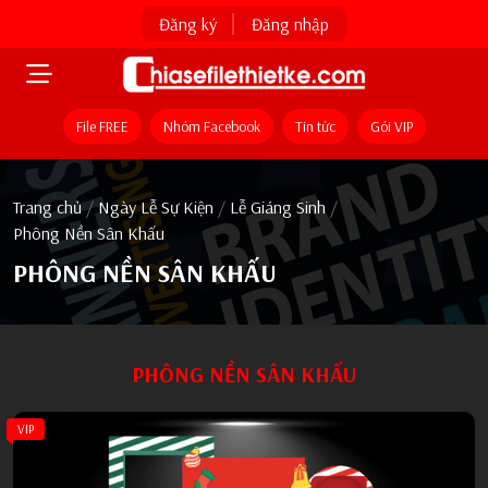
Đăng ký
Đăng nhập
File FREE
Nhóm Facebook
Tin tức
Gói VIP
Trang chủ
/
Ngày Lễ Sự Kiện
/
Lễ Giáng Sinh
/
Phông Nền Sân Khấu
PHÔNG NỀN SÂN KHẤU
PHÔNG NỀN SÂN KHẤU
VIP