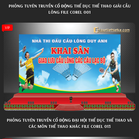
PHÔNG TUYÊN TRUYỀN CỔ ĐỘNG THỂ DỤC THỂ THAO GIẢI CẦU
LÔNG FILE COREL 001
VIP
PHÔNG TUYÊN TRUYỀN CỔ ĐỘNG ĐẠI HỘI THỂ DỤC THỂ THAO VÀ
CÁC MÔN THỂ THAO KHÁC FILE COREL 013