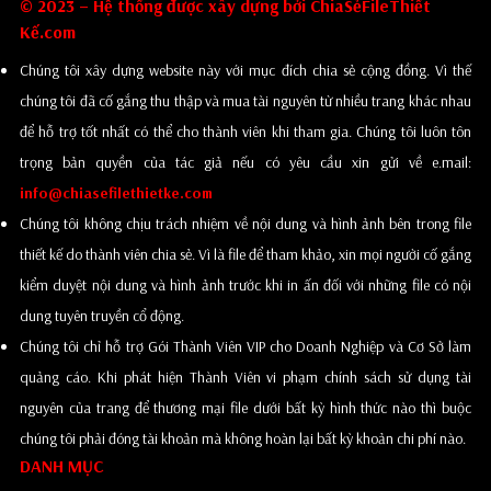
© 2023 – Hệ thống được xây dựng bởi ChiaSẻFileThiết
Kế.com
Chúng tôi xây dựng website này với mục đích chia sẻ cộng đồng. Vì thế
chúng tôi đã cố gắng thu thập và mua tài nguyên từ nhiều trang khác nhau
để hỗ trợ tốt nhất có thể cho thành viên khi tham gia. Chúng tôi luôn tôn
trọng bản quyền của tác giả nếu có yêu cầu xin gửi về e.mail:
info@chiasefilethietke.com
Chúng tôi không chịu trách nhiệm về nội dung và hình ảnh bên trong file
thiết kế do thành viên chia sẻ. Vì là file để tham khảo, xin mọi người cố gắng
kiểm duyệt nội dung và hình ảnh trước khi in ấn đối với những file có nội
dung tuyên truyền cổ động.
Chúng tôi chỉ hỗ trợ Gói Thành Viên VIP cho Doanh Nghiệp và Cơ Sở làm
quảng cáo. Khi phát hiện Thành Viên vi phạm chính sách sử dụng tài
nguyên của trang để thương mại file dưới bất kỳ hình thức nào thì buộc
chúng tôi phải đóng tài khoản mà không hoàn lại bất kỳ khoản chi phí nào.
DANH MỤC