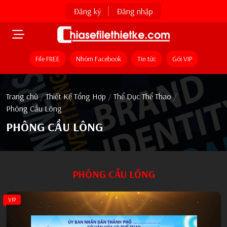
Đăng ký
Đăng nhập
File FREE
Nhóm Facebook
Tin tức
Gói VIP
Trang chủ
/
Thiết Kế Tổng Hợp
/
Thể Dục Thể Thao
/
Phông Cầu Lông
PHÔNG CẦU LÔNG
PHÔNG CẦU LÔNG
VIP