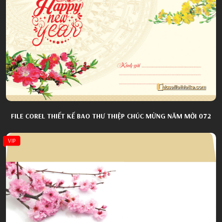
FILE COREL THIẾT KẾ BAO THƯ THIỆP CHÚC MỪNG NĂM MỚI 072
VIP