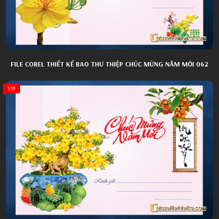
FILE COREL THIẾT KẾ BAO THƯ THIỆP CHÚC MỪNG NĂM MỚI 062
VIP