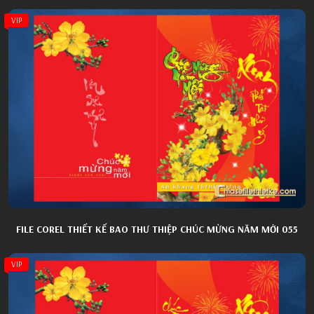
VIP
FILE COREL THIẾT KẾ BAO THƯ THIỆP CHÚC MỪNG NĂM MỚI 055
VIP