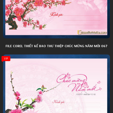
FILE COREL THIẾT KẾ BAO THƯ THIỆP CHÚC MỪNG NĂM MỚI 067
VIP