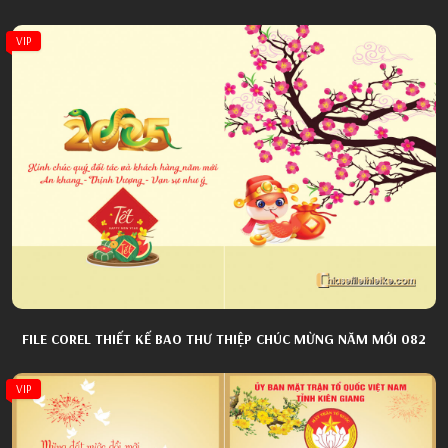
VIP
FILE COREL THIẾT KẾ BAO THƯ THIỆP CHÚC MỪNG NĂM MỚI 082
VIP