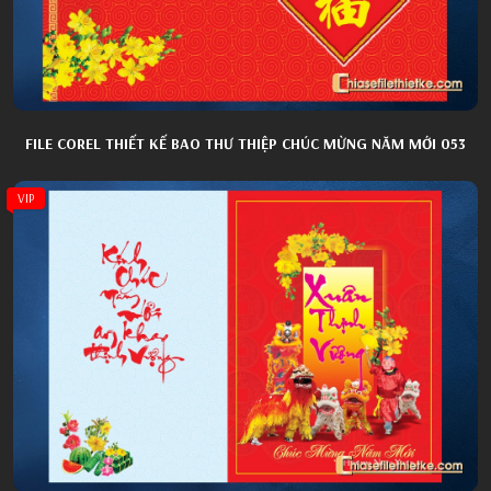
FILE COREL THIẾT KẾ BAO THƯ THIỆP CHÚC MỪNG NĂM MỚI 053
VIP