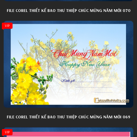
FILE COREL THIẾT KẾ BAO THƯ THIỆP CHÚC MỪNG NĂM MỚI 070
VIP
FILE COREL THIẾT KẾ BAO THƯ THIỆP CHÚC MỪNG NĂM MỚI 069
VIP