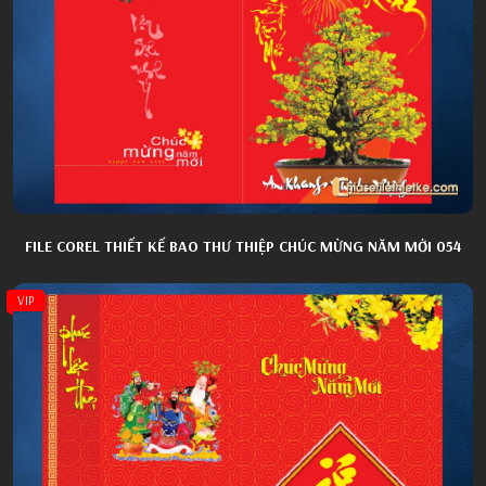
FILE COREL THIẾT KẾ BAO THƯ THIỆP CHÚC MỪNG NĂM MỚI 054
VIP