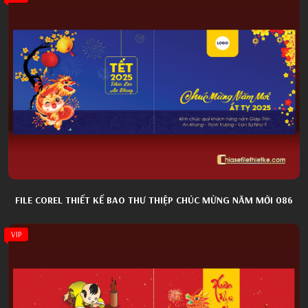
FILE COREL THIẾT KẾ BAO THƯ THIỆP CHÚC MỪNG NĂM MỚI 086
VIP