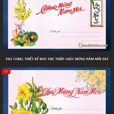
FILE COREL THIẾT KẾ BAO THƯ THIỆP CHÚC MỪNG NĂM MỚI 063
VIP