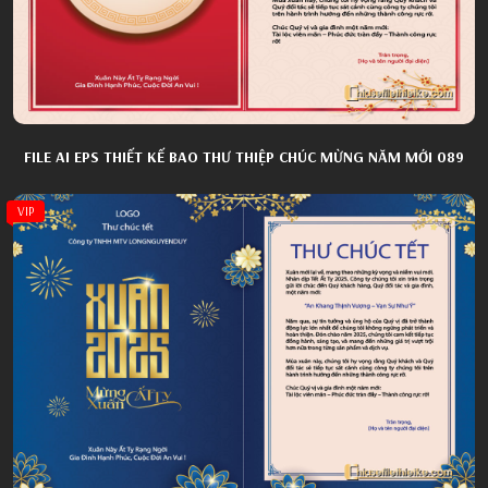
FILE AI EPS THIẾT KẾ BAO THƯ THIỆP CHÚC MỪNG NĂM MỚI 089
VIP