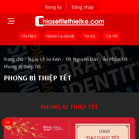
Đăng ký
Đăng nhập
File FREE
Nhóm Facebook
Tin tức
Gói VIP
Trang chủ
/
Ngày Lễ Sự Kiện
/
Tết Nguyên Đán
/
Ấn Phẩm Tết
/
Phong Bì Thiệp Tết
PHONG BÌ THIỆP TẾT
PHONG BÌ THIỆP TẾT
VIP