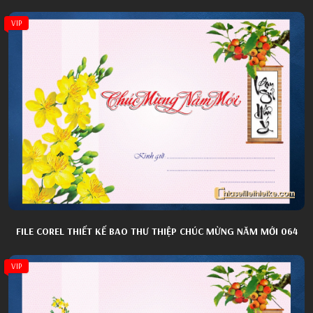
VIP
FILE COREL THIẾT KẾ BAO THƯ THIỆP CHÚC MỪNG NĂM MỚI 064
VIP