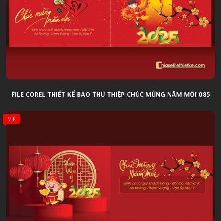
FILE COREL THIẾT KẾ BAO THƯ THIỆP CHÚC MỪNG NĂM MỚI 085
VIP