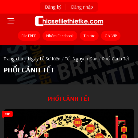
Đăng ký
Đăng nhập
File FREE
Nhóm Facebook
Tin tức
Gói VIP
Trang chủ
/
Ngày Lễ Sự Kiện
/
Tết Nguyên Đán
/
Phối Cảnh Tết
PHỐI CẢNH TẾT
PHỐI CẢNH TẾT
VIP