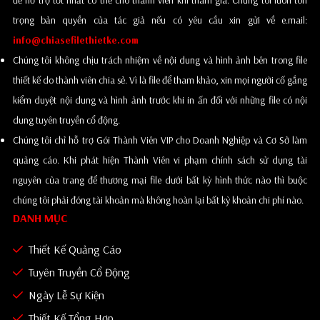
để hỗ trợ tốt nhất có thể cho thành viên khi tham gia. Chúng tôi luôn tôn
trọng bản quyền của tác giả nếu có yêu cầu xin gửi về e.mail:
info@chiasefilethietke.com
Chúng tôi không chịu trách nhiệm về nội dung và hình ảnh bên trong file
thiết kế do thành viên chia sẻ. Vì là file để tham khảo, xin mọi người cố gắng
kiểm duyệt nội dung và hình ảnh trước khi in ấn đối với những file có nội
dung tuyên truyền cổ động.
Chúng tôi chỉ hỗ trợ Gói Thành Viên VIP cho Doanh Nghiệp và Cơ Sở làm
quảng cáo. Khi phát hiện Thành Viên vi phạm chính sách sử dụng tài
nguyên của trang để thương mại file dưới bất kỳ hình thức nào thì buộc
chúng tôi phải đóng tài khoản mà không hoàn lại bất kỳ khoản chi phí nào.
DANH MỤC
Thiết Kế Quảng Cáo
Tuyên Truyền Cổ Động
Ngày Lễ Sự Kiện
Thiết Kế Tổng Hợp