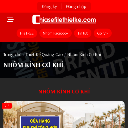
Đăng ký
Đăng nhập
File FREE
Nhóm Facebook
Tin tức
Gói VIP
Trang chủ
/
Thiết Kế Quảng Cáo
/
Nhôm Kính Cơ Khí
NHÔM KÍNH CƠ KHÍ
NHÔM KÍNH CƠ KHÍ
VIP