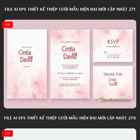
FILE AI EPS THIẾT KẾ THIỆP CƯỚI MẪU HIỆN ĐẠI MỚI CẬP NHẬT 271
VIP
FILE AI EPS THIẾT KẾ THIỆP CƯỚI MẪU HIỆN ĐẠI MỚI CẬP NHẬT 270
VIP