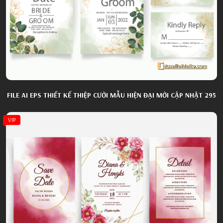
FILE AI EPS THIẾT KẾ THIỆP CƯỚI MẪU HIỆN ĐẠI MỚI CẬP NHẬT 295
VIP