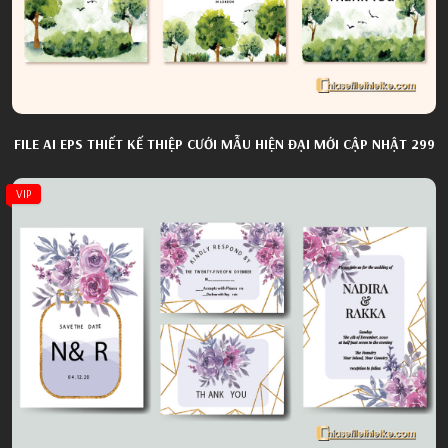
FILE AI EPS THIẾT KẾ THIỆP CƯỚI MẪU HIỆN ĐẠI MỚI CẬP NHẬT 299
VIP