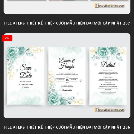
FILE AI EPS THIẾT KẾ THIỆP CƯỚI MẪU HIỆN ĐẠI MỚI CẬP NHẬT 267
VIP
FILE AI EPS THIẾT KẾ THIỆP CƯỚI MẪU HIỆN ĐẠI MỚI CẬP NHẬT 266