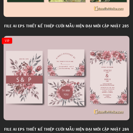
FILE AI EPS THIẾT KẾ THIỆP CƯỚI MẪU HIỆN ĐẠI MỚI CẬP NHẬT 285
VIP
FILE AI EPS THIẾT KẾ THIỆP CƯỚI MẪU HIỆN ĐẠI MỚI CẬP NHẬT 284