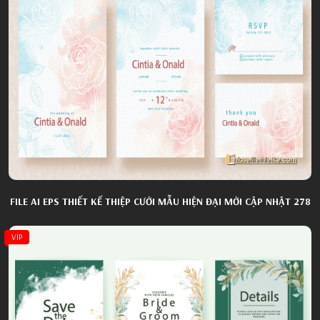
FILE AI EPS THIẾT KẾ THIỆP CƯỚI MẪU HIỆN ĐẠI MỚI CẬP NHẬT 278
VIP