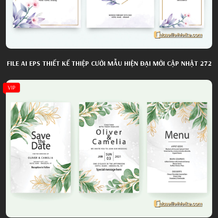
FILE AI EPS THIẾT KẾ THIỆP CƯỚI MẪU HIỆN ĐẠI MỚI CẬP NHẬT 272
VIP