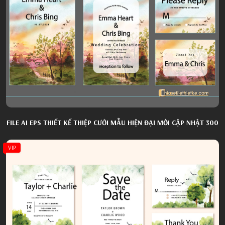
FILE AI EPS THIẾT KẾ THIỆP CƯỚI MẪU HIỆN ĐẠI MỚI CẬP NHẬT 300
VIP