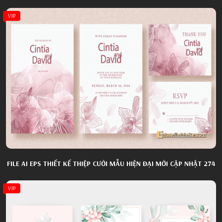
VIP
FILE AI EPS THIẾT KẾ THIỆP CƯỚI MẪU HIỆN ĐẠI MỚI CẬP NHẬT 274
VIP