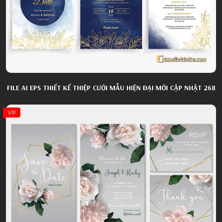
FILE AI EPS THIẾT KẾ THIỆP CƯỚI MẪU HIỆN ĐẠI MỚI CẬP NHẬT 268
VIP