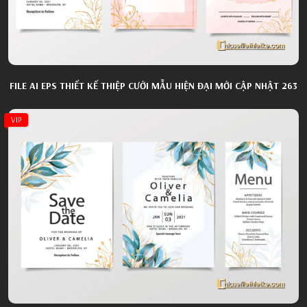
FILE AI EPS THIẾT KẾ THIỆP CƯỚI MẪU HIỆN ĐẠI MỚI CẬP NHẬT 263
VIP