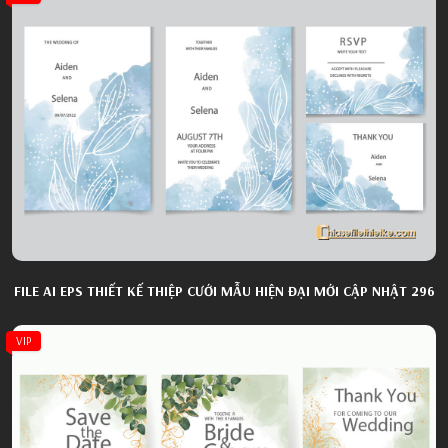
FILE AI EPS THIẾT KẾ THIỆP CƯỚI MẪU HIỆN ĐẠI MỚI CẬP NHẬT 296
VIP