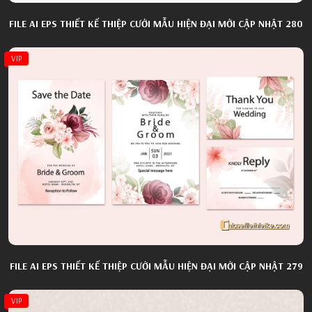
FILE AI EPS THIẾT KẾ THIỆP CƯỚI MẪU HIỆN ĐẠI MỚI CẬP NHẬT 280
VIP
FILE AI EPS THIẾT KẾ THIỆP CƯỚI MẪU HIỆN ĐẠI MỚI CẬP NHẬT 279
VIP