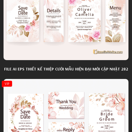
FILE AI EPS THIẾT KẾ THIỆP CƯỚI MẪU HIỆN ĐẠI MỚI CẬP NHẬT 282
VIP