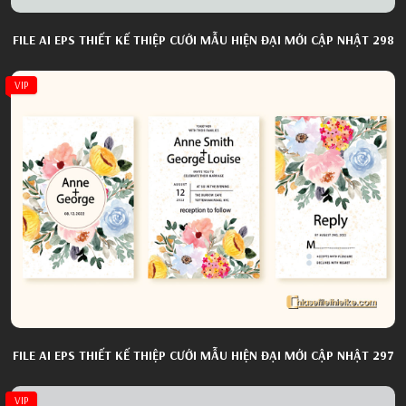
FILE AI EPS THIẾT KẾ THIỆP CƯỚI MẪU HIỆN ĐẠI MỚI CẬP NHẬT 298
VIP
FILE AI EPS THIẾT KẾ THIỆP CƯỚI MẪU HIỆN ĐẠI MỚI CẬP NHẬT 297
VIP