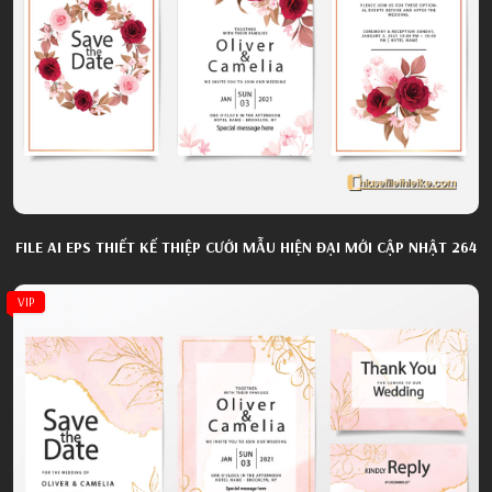
FILE AI EPS THIẾT KẾ THIỆP CƯỚI MẪU HIỆN ĐẠI MỚI CẬP NHẬT 264
VIP