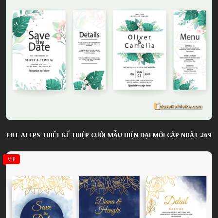
FILE AI EPS THIẾT KẾ THIỆP CƯỚI MẪU HIỆN ĐẠI MỚI CẬP NHẬT 269
VIP