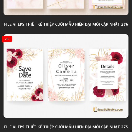
FILE AI EPS THIẾT KẾ THIỆP CƯỚI MẪU HIỆN ĐẠI MỚI CẬP NHẬT 276
VIP
FILE AI EPS THIẾT KẾ THIỆP CƯỚI MẪU HIỆN ĐẠI MỚI CẬP NHẬT 275