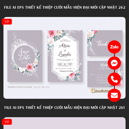
FILE AI EPS THIẾT KẾ THIỆP CƯỚI MẪU HIỆN ĐẠI MỚI CẬP NHẬT 262
VIP
FILE AI EPS THIẾT KẾ THIỆP CƯỚI MẪU HIỆN ĐẠI MỚI CẬP NHẬT 261
VIP