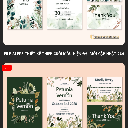
FILE AI EPS THIẾT KẾ THIỆP CƯỚI MẪU HIỆN ĐẠI MỚI CẬP NHẬT 286
VIP