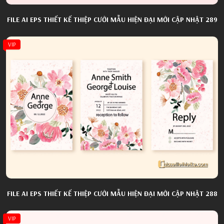
FILE AI EPS THIẾT KẾ THIỆP CƯỚI MẪU HIỆN ĐẠI MỚI CẬP NHẬT 289
VIP
FILE AI EPS THIẾT KẾ THIỆP CƯỚI MẪU HIỆN ĐẠI MỚI CẬP NHẬT 288
VIP