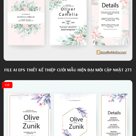
FILE AI EPS THIẾT KẾ THIỆP CƯỚI MẪU HIỆN ĐẠI MỚI CẬP NHẬT 273
VIP