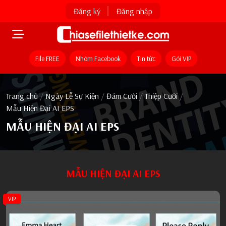
Đăng ký
Đăng nhập
File FREE
Nhóm Facebook
Tin tức
Gói VIP
Trang chủ
/
Ngày Lễ Sự Kiện
/
Đám Cưới
/
Thiệp Cưới
/
Mẫu Hiện Đại AI EPS
MẪU HIỆN ĐẠI AI EPS
MẪU HIỆN ĐẠI AI EPS
VIP