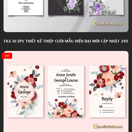
FILE AI EPS THIẾT KẾ THIỆP CƯỚI MẪU HIỆN ĐẠI MỚI CẬP NHẬT 290
VIP