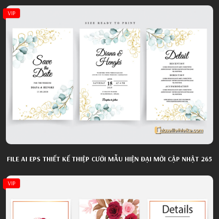
VIP
FILE AI EPS THIẾT KẾ THIỆP CƯỚI MẪU HIỆN ĐẠI MỚI CẬP NHẬT 265
VIP