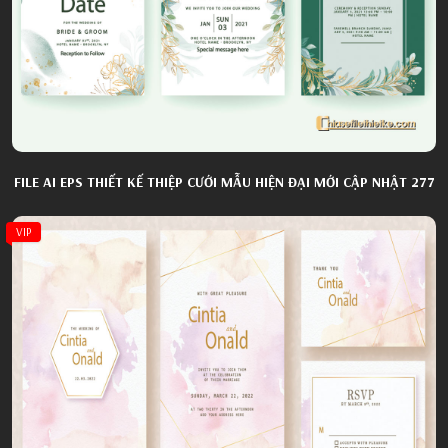
FILE AI EPS THIẾT KẾ THIỆP CƯỚI MẪU HIỆN ĐẠI MỚI CẬP NHẬT 277
VIP