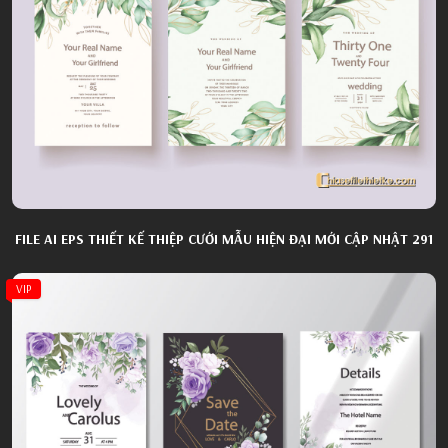
FILE AI EPS THIẾT KẾ THIỆP CƯỚI MẪU HIỆN ĐẠI MỚI CẬP NHẬT 291
VIP