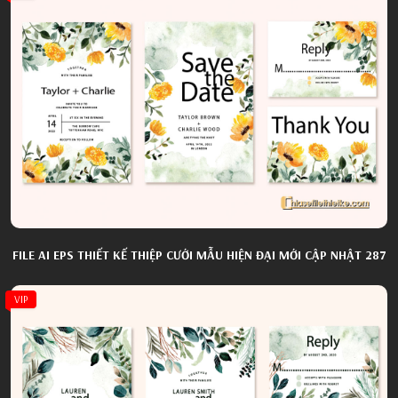
FILE AI EPS THIẾT KẾ THIỆP CƯỚI MẪU HIỆN ĐẠI MỚI CẬP NHẬT 287
VIP