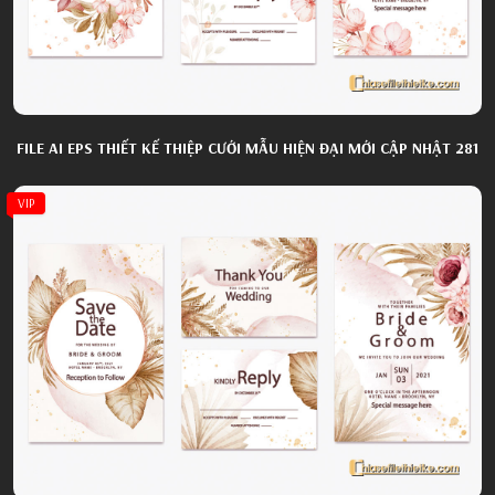
FILE AI EPS THIẾT KẾ THIỆP CƯỚI MẪU HIỆN ĐẠI MỚI CẬP NHẬT 281
VIP