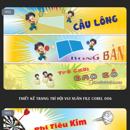
FREE
THIẾT KẾ TRANG TRÍ HỘI VUI XUÂN FILE COREL 006
FREE