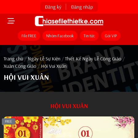
Đăng ký
Đăng nhập
File FREE
Nhóm Facebook
Tin tức
Gói VIP
Trang chủ
/
Ngày Lễ Sự Kiện
/
Thiết Kế Ngày Lễ Công Giáo
/
Xuân Công Giáo
/
Hội Vui Xuân
HỘI VUI XUÂN
HỘI VUI XUÂN
FREE