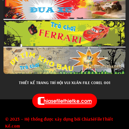
THIẾT KẾ TRANG TRÍ HỘI VUI XUÂN FILE COREL 001
© 2023 – Hệ thống được xây dựng bởi ChiaSẻFileThiết
Kế.com