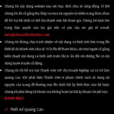
Chúng tôi xây dựng website này với mục đích chia sẻ cộng đồng. Vì thế
chúng tôi đã cố gắng thu thập và mua tài nguyên từ nhiều trang khác nhau
để hỗ trợ tốt nhất có thể cho thành viên khi tham gia. Chúng tôi luôn tôn
trọng bản quyền của tác giả nếu có yêu cầu xin gửi về e.mail:
info@chiasefilethietke.com
Chúng tôi không chịu trách nhiệm về nội dung và hình ảnh bên trong file
thiết kế do thành viên chia sẻ. Vì là file để tham khảo, xin mọi người cố gắng
kiểm duyệt nội dung và hình ảnh trước khi in ấn đối với những file có nội
dung tuyên truyền cổ động.
Chúng tôi chỉ hỗ trợ Gói Thành Viên VIP cho Doanh Nghiệp và Cơ Sở làm
quảng cáo. Khi phát hiện Thành Viên vi phạm chính sách sử dụng tài
nguyên của trang để thương mại file dưới bất kỳ hình thức nào thì buộc
chúng tôi phải đóng tài khoản mà không hoàn lại bất kỳ khoản chi phí nào.
DANH MỤC
Thiết Kế Quảng Cáo