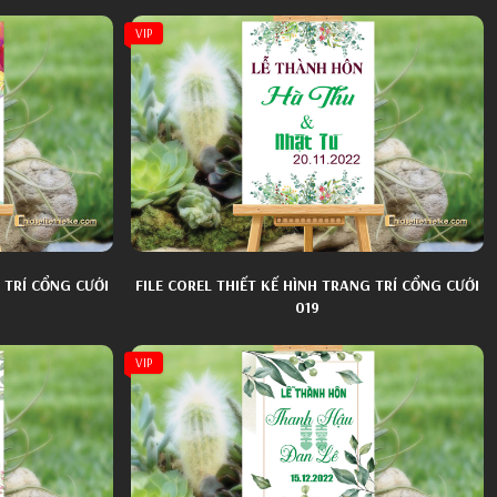
VIP
 TRÍ CỔNG CƯỚI
FILE COREL THIẾT KẾ HÌNH TRANG TRÍ CỔNG CƯỚI
019
VIP