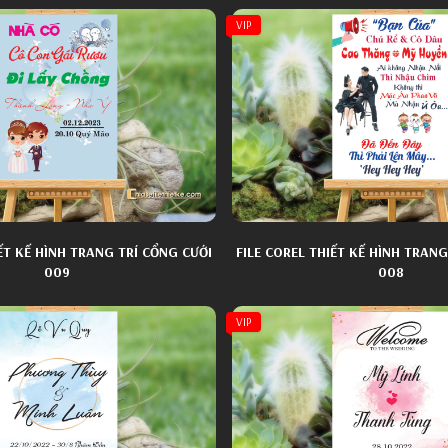
VIP
IẾT KẾ HÌNH TRANG TRÍ CỔNG CƯỚI
FILE COREL THIẾT KẾ HÌNH TRANG
009
008
VIP