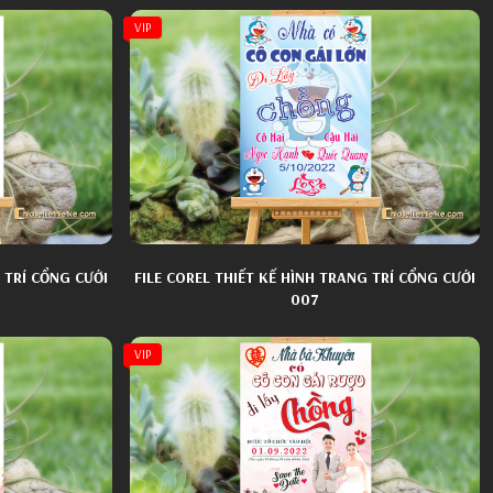
VIP
 TRÍ CỔNG CƯỚI
FILE COREL THIẾT KẾ HÌNH TRANG TRÍ CỔNG CƯỚI
007
VIP