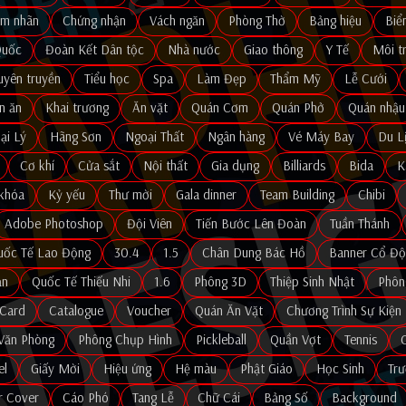
em nhãn
Chứng nhận
Vách ngăn
Phòng Thờ
Bảng hiệu
Biể
Quốc
Đoàn Kết Dân tộc
Nhà nước
Giao thông
Y Tế
Môi t
uyên truyền
Tiểu học
Spa
Làm Đẹp
Thẩm Mỹ
Lễ Cưới
n ăn
Khai trương
Ăn vặt
Quán Cơm
Quán Phở
Quán nhậu
ại Lý
Hãng Sơn
Ngoại Thất
Ngân hàng
Vé Máy Bay
Du L
Cơ khí
Cửa sắt
Nội thất
Gia dụng
Billiards
Bida
K
khóa
Kỷ yếu
Thư mời
Gala dinner
Team Building
Chibi
Adobe Photoshop
Đội Viên
Tiến Bước Lên Đoàn
Tuần Thánh
uốc Tế Lao Động
30.4
1.5
Chân Dung Bác Hồ
Banner Cổ Độ
ản
Quốc Tế Thiếu Nhi
1.6
Phông 3D
Thiệp Sinh Nhật
Phôn
Card
Catalogue
Voucher
Quán Ăn Vặt
Chương Trình Sự Kiện
Văn Phòng
Phông Chụp Hình
Pickleball
Quần Vợt
Tennis
el
Giấy Mời
Hiệu ứng
Hệ màu
Phật Giáo
Học Sinh
Tr
r Cover
Cáo Phó
Tang Lễ
Chữ Cái
Bảng Số
Background