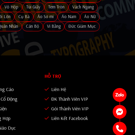
Vỏ Hộp
Túi Giấy
Tem Tròn
Vách Ngang
i Lớn
Cụ Bà
Áo Sơ mi
Áo Nam
Áo Nữ
Quân Nhân
Cán Bộ
Vi Bằng
Đức Giám Mục
HỖ TRỢ
ảng Cáo
Liên Hệ
n Cổ Động
ĐK Thành Viên VIP
Kiện
Gói Thành Viên VIP
g Hợp
Liên Kết Facebook
iáo Dục