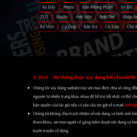
Xe Đẩy
Photo
Văn Phòng Phẩm
Sơ Đồ
27/7
Studio
Ảnh Viện
Ảnh Thờ
Ghép Ả
Áo Vest
Cụ Ông
Bàn Trà
Cô Dâu
Chú 
© 2023 – Hệ thống được xây dựng bởi ChiaSẻFil
Chúng tôi xây dựng website này với mục đích chia sẻ cộng đồn
nguyên từ nhiều trang khác nhau để hỗ trợ tốt nhất có thể ch
bản quyền của tác giả nếu có yêu cầu xin gửi về e.mail:
info@
Chúng tôi không chịu trách nhiệm về nội dung và hình ảnh bên tro
tham khảo, xin mọi người cố gắng kiểm duyệt nội dung và hình
tuyên truyền cổ động.