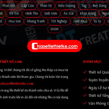
Phác Đồ
Cấp Cứu
Phản Vệ
Biểu Dương
Tag
Ruy Băng
nh
Trẻ Em
Hình Thẻ
Sinh Viên
Áo Dài
Khăn Đóng
Ngườ
Rể
Hoa Sen
Khung Tranh
Tốt Nghiệp
Linh Mục
Tu Sỹ
ĐGM
eThiết Kế.com
DANH MỤC
g. Vì thế chúng tôi đã cố gắng thu thập và mua tài
Thiết Kế Qu
o thành viên khi tham gia. Chúng tôi luôn tôn trọng
Tuyên Truyề
chiasefilethietke.com
Ngày Lễ Sự 
ng file thiết kế do thành viên chia sẻ. Vì là file để
Thiết Kế Tổn
 ảnh trước khi in ấn đối với những file có nội dung
Văn Phòng G