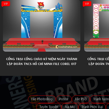
VIP
VIP
CỔNG TRẠI CỔNG CHÀO KỶ NIỆM NGÀY THÀNH
CỔNG TRẠI C
LẬP ĐOÀN TNCS HỒ CHÍ MINH FILE COREL 017
LẬP ĐOÀN TN
File Photoshop
Poster
File PSD
Tranh tườn
Tuyên Truyền
Bia Mộ
Tranh Hiện Đại