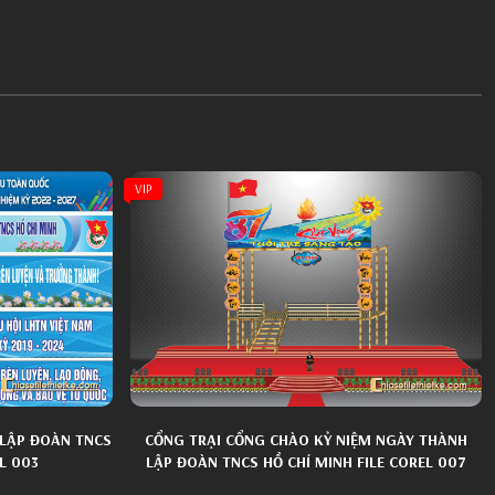
VIP
 LẬP ĐOÀN TNCS
CỔNG TRẠI CỔNG CHÀO KỶ NIỆM NGÀY THÀNH
L 003
LẬP ĐOÀN TNCS HỒ CHÍ MINH FILE COREL 007