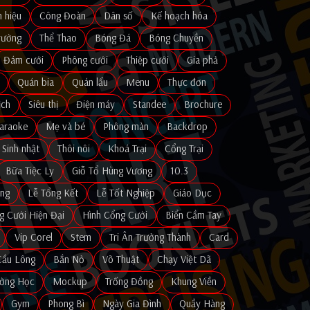
n hiệu
Công Đoàn
Dân số
Kế hoạch hóa
rường
Thể Thao
Bóng Đá
Bóng Chuyền
Đám cưới
Phông cưới
Thiệp cưới
Gia phả
Quán bia
Quán lẩu
Menu
Thực đơn
ịch
Siêu thị
Điện máy
Standee
Brochure
araoke
Mẹ và bé
Phông màn
Backdrop
Sinh nhật
Thôi nôi
Khoá Trại
Cổng Trại
Bữa Tiệc Ly
Giỗ Tổ Hùng Vương
10.3
ng
Lễ Tổng Kết
Lễ Tốt Nghiệp
Giáo Dục
g Cưới Hiện Đại
Hình Cổng Cưới
Biển Cầm Tay
Vip Corel
Stem
Tri Ân Trưởng Thành
Card
Cầu Lông
Bắn Nỏ
Võ Thuật
Chạy Việt Dã
ường Học
Mockup
Trống Đồng
Khung Viền
Gym
Phong Bì
Ngày Gia Đình
Quầy Hàng