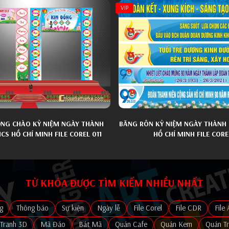
VIP
ỔNG CHÀO KỶ NIỆM NGÀY THÀNH
BĂNG RÔN KỶ NIỆM NGÀY THÀNH
CS HỒ CHÍ MINH FILE COREL 011
HỒ CHÍ MINH FILE CORE
TỪ KHÓA ĐƯỢC TÌM KIẾM NHIỀU NHẤT
g
Thông báo
Sự kiện
Ngày lễ
File Corel
File CDR
File 
Tranh 3D
Mã Đáo
Bát Mã
Quán Cafe
Quán Kem
Quán T