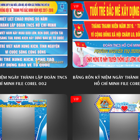
VIP
IỆM NGÀY THÀNH LẬP ĐOÀN TNCS
BĂNG RÔN KỶ NIỆM NGÀY THÀNH
HÍ MINH FILE COREL 002
HỒ CHÍ MINH FILE CORE
VIP