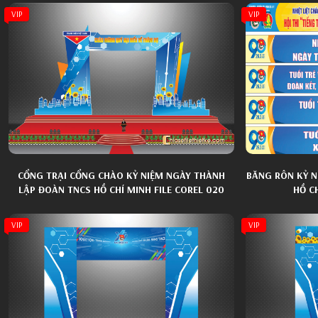
VIP
VIP
CỔNG TRẠI CỔNG CHÀO KỶ NIỆM NGÀY THÀNH
BĂNG RÔN KỶ N
LẬP ĐOÀN TNCS HỒ CHÍ MINH FILE COREL 020
HỒ C
VIP
VIP