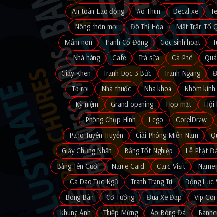
An toàn Lao động
Áo Thun
Decal xe
T
Nông thôn mới
Đô Thị Hóa
Mặt Trận Tổ 
Mầm non
Tranh Cổ Động
Góc sinh hoạt
T
Nhà hàng
Cafe
Trà sữa
Cà Phê
Quá
Giấy Khen
Tranh Dọc 3 Bức
Tranh Ngang
Đ
Tờ rơi
Nhà thuốc
Nha khoa
Nhôm kính
Kỷ niệm
Grand opening
Họp mặt
Hội 
Phông Chụp Hình
Logo
CorelDraw
Pano Tuyên Truyền
Giải Phóng Miền Nam
Q
Giấy Chứng Nhận
Bằng Tốt Nghiệp
Lễ Phật Đ
Bảng Tên Cưới
Name Card
Card Visit
Name 
Ca Dao Tục Ngữ
Tranh Trang Trí
Động Lực 
Bóng Bàn
Cờ Tướng
Đua Xe Đạp
Vip Cor
Khung Ảnh
Thiệp Mừng
Áo Bóng Đá
Banne