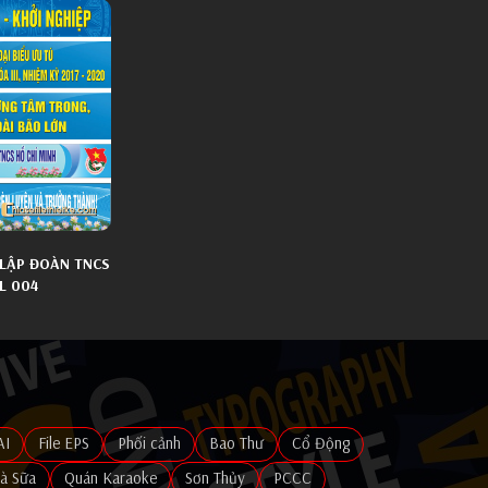
 LẬP ĐOÀN TNCS
L 004
AI
File EPS
Phối cảnh
Bao Thư
Cổ Động
rà Sữa
Quán Karaoke
Sơn Thủy
PCCC