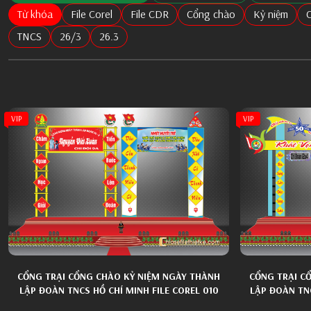
Từ khóa
File Corel
File CDR
Cổng chào
Kỷ niệm
C
TNCS
26/3
26.3
VIP
VIP
CỔNG TRẠI CỔNG CHÀO KỶ NIỆM NGÀY THÀNH
CỔNG TRẠI C
LẬP ĐOÀN TNCS HỒ CHÍ MINH FILE COREL 010
LẬP ĐOÀN TNC