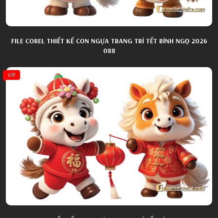
FILE COREL THIẾT KẾ CON NGỰA TRANG TRÍ TẾT BÍNH NGỌ 2026
088
VIP