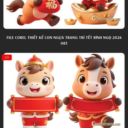
FILE COREL THIẾT KẾ CON NGỰA TRANG TRÍ TẾT BÍNH NGỌ 2026
083
VIP