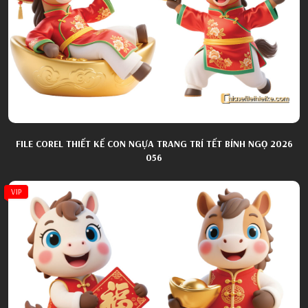
FILE COREL THIẾT KẾ CON NGỰA TRANG TRÍ TẾT BÍNH NGỌ 2026
056
VIP