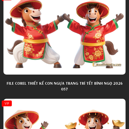
FILE COREL THIẾT KẾ CON NGỰA TRANG TRÍ TẾT BÍNH NGỌ 2026
057
VIP