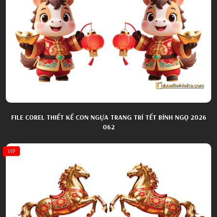
FILE COREL THIẾT KẾ CON NGỰA TRANG TRÍ TẾT BÍNH NGỌ 2026
062
VIP