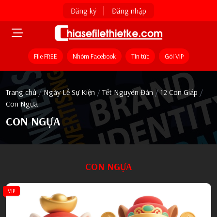
Đăng ký
Đăng nhập
File FREE
Nhóm Facebook
Tin tức
Gói VIP
Trang chủ
/
Ngày Lễ Sự Kiện
/
Tết Nguyên Đán
/
12 Con Giáp
/
Con Ngựa
CON NGỰA
CON NGỰA
VIP