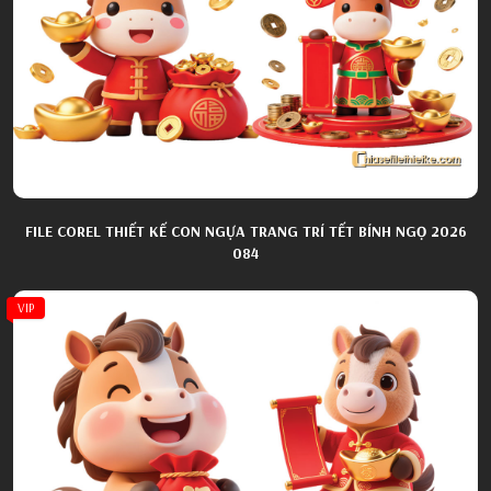
FILE COREL THIẾT KẾ CON NGỰA TRANG TRÍ TẾT BÍNH NGỌ 2026
084
VIP