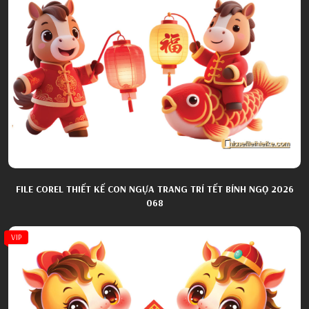
FILE COREL THIẾT KẾ CON NGỰA TRANG TRÍ TẾT BÍNH NGỌ 2026
068
VIP