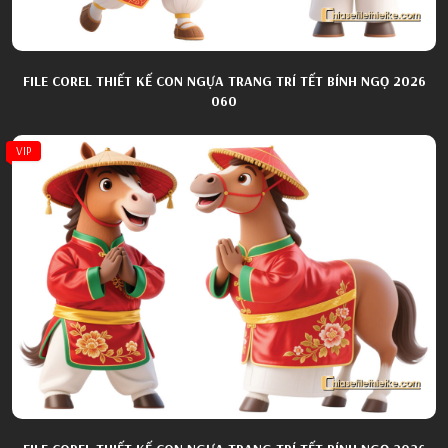
FILE COREL THIẾT KẾ CON NGỰA TRANG TRÍ TẾT BÍNH NGỌ 2026
060
VIP