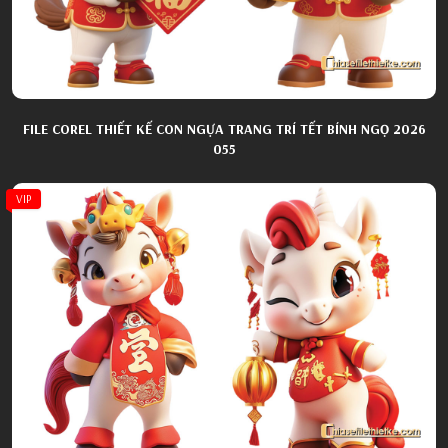
FILE COREL THIẾT KẾ CON NGỰA TRANG TRÍ TẾT BÍNH NGỌ 2026
055
VIP