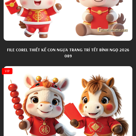
FILE COREL THIẾT KẾ CON NGỰA TRANG TRÍ TẾT BÍNH NGỌ 2026
089
VIP