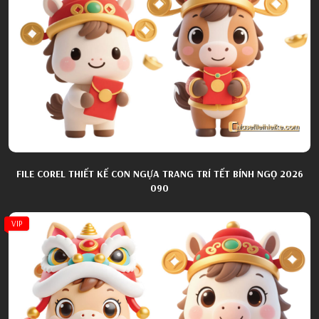
FILE COREL THIẾT KẾ CON NGỰA TRANG TRÍ TẾT BÍNH NGỌ 2026
090
VIP