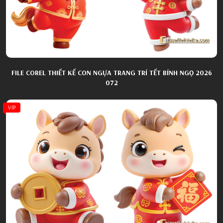
FILE COREL THIẾT KẾ CON NGỰA TRANG TRÍ TẾT BÍNH NGỌ 2026
072
VIP