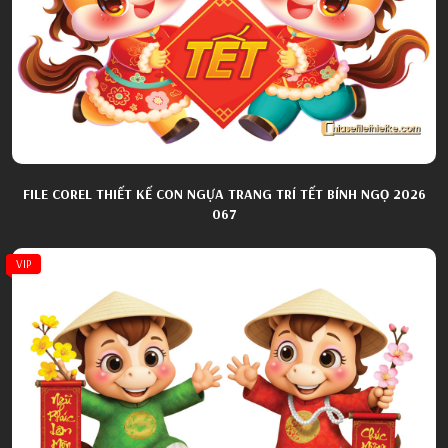
FILE COREL THIẾT KẾ CON NGỰA TRANG TRÍ TẾT BÍNH NGỌ 2026
067
VIP