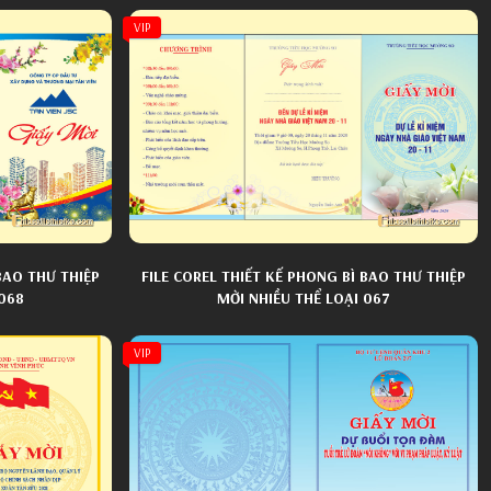
VIP
BAO THƯ THIỆP
FILE COREL THIẾT KẾ PHONG BÌ BAO THƯ THIỆP
 068
MỜI NHIỀU THỂ LOẠI 067
VIP