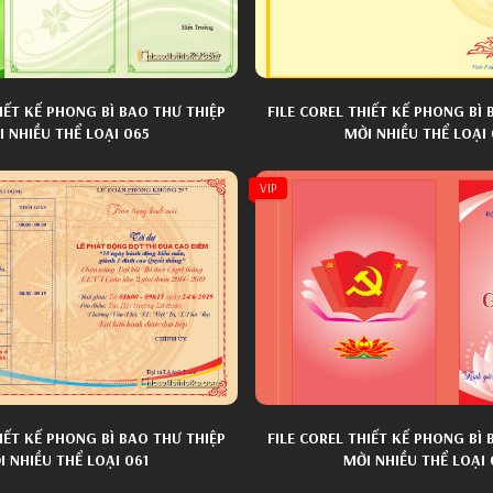
HIẾT KẾ PHONG BÌ BAO THƯ THIỆP
FILE COREL THIẾT KẾ PHONG BÌ 
 NHIỀU THỂ LOẠI 065
MỜI NHIỀU THỂ LOẠI
VIP
HIẾT KẾ PHONG BÌ BAO THƯ THIỆP
FILE COREL THIẾT KẾ PHONG BÌ 
I NHIỀU THỂ LOẠI 061
MỜI NHIỀU THỂ LOẠI