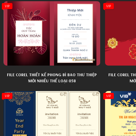
VIP
VIP
FILE COREL THIẾT KẾ PHONG BÌ BAO THƯ THIỆP
FILE COREL T
MỜI NHIỀU THỂ LOẠI 058
MỜI
VIP
VIP