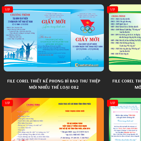
VIP
VIP
FILE COREL THIẾT KẾ PHONG BÌ BAO THƯ THIỆP
FILE COREL T
MỜI NHIỀU THỂ LOẠI 082
MỜ
VIP
VIP