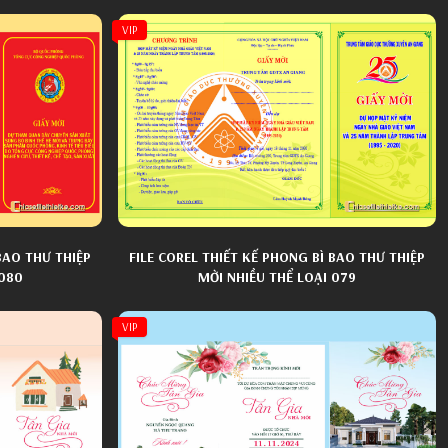
VIP
BAO THƯ THIỆP
FILE COREL THIẾT KẾ PHONG BÌ BAO THƯ THIỆP
 080
MỜI NHIỀU THỂ LOẠI 079
VIP