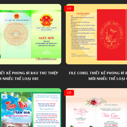
VIP
HIẾT KẾ PHONG BÌ BAO THƯ THIỆP
FILE COREL THIẾT KẾ PHONG BÌ 
I NHIỀU THỂ LOẠI 081
MỜI NHIỀU THỂ LOẠI
VIP