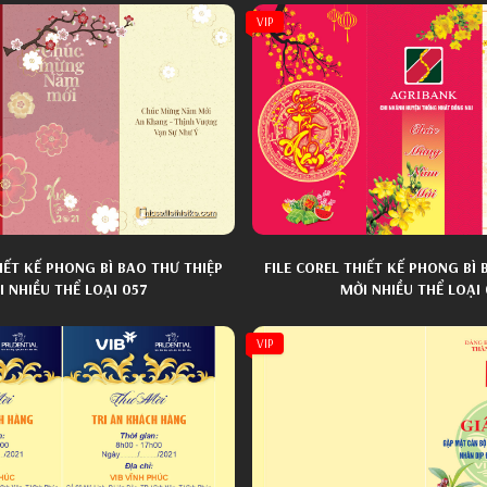
VIP
HIẾT KẾ PHONG BÌ BAO THƯ THIỆP
FILE COREL THIẾT KẾ PHONG BÌ 
 NHIỀU THỂ LOẠI 057
MỜI NHIỀU THỂ LOẠI
VIP