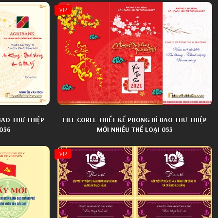
VIP
BAO THƯ THIỆP
FILE COREL THIẾT KẾ PHONG BÌ BAO THƯ THIỆP
 056
MỜI NHIỀU THỂ LOẠI 055
VIP