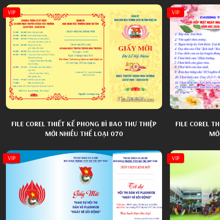
VIP
VIP
FILE COREL THIẾT KẾ PHONG BÌ BAO THƯ THIỆP
FILE COREL T
MỜI NHIỀU THỂ LOẠI 070
MỜI
VIP
VIP