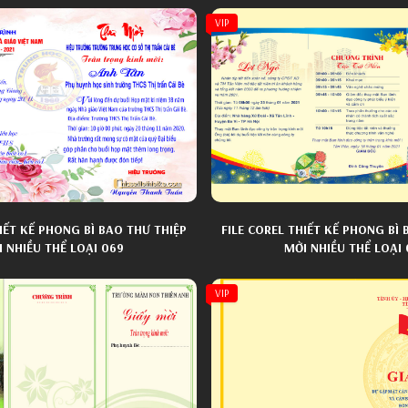
VIP
HIẾT KẾ PHONG BÌ BAO THƯ THIỆP
FILE COREL THIẾT KẾ PHONG BÌ 
 NHIỀU THỂ LOẠI 069
MỜI NHIỀU THỂ LOẠI
VIP