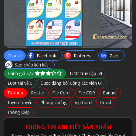
Chia sẻ
Facebook
Pinterest
Zalo
Sao chép liên kết
Đánh giá 3/5:
Lượt truy cập:
54
Lượt tải về:
0
Được đăng bởi:
Cộng tác viên 01
Từ khóa
Poster
File Corel
File CDR
Banner
Tuyên Truyền
Phòng chống
Vip Corel
Covid
Thông Điệp
THÔNG TIN CHI TIẾT SẢN PHẨM
Banner Poster Tuyên Truyền Phòng Chống Covid file Corel