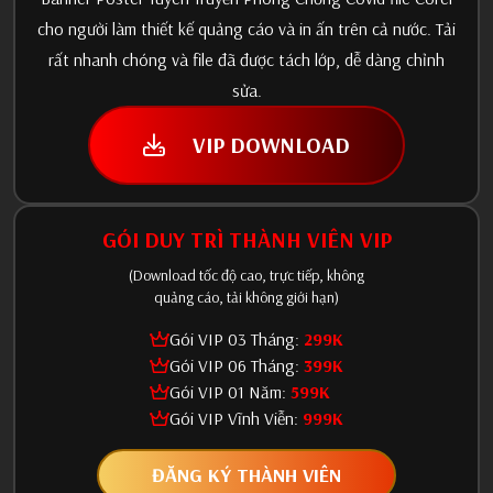
cho người làm thiết kế quảng cáo và in ấn trên cả nước. Tải
rất nhanh chóng và file đã được tách lớp, dễ dàng chỉnh
sửa.
VIP DOWNLOAD
GÓI DUY TRÌ THÀNH VIÊN VIP
(Download tốc độ cao, trực tiếp, không
quảng cáo, tải không giới hạn)
Gói VIP 03 Tháng:
299K
Gói VIP 06 Tháng:
399K
Gói VIP 01 Năm:
599K
Gói VIP Vĩnh Viễn:
999K
ĐĂNG KÝ THÀNH VIÊN