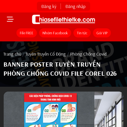
Đăng ký
Đăng nhập
File FREE
Nhóm Facebook
Tin tức
Gói VIP
Trang chủ
/
Tuyên Truyền Cổ Động
/
Phòng Chống Covid
BANNER POSTER TUYÊN TRUYỀN
PHÒNG CHỐNG COVID FILE COREL 026