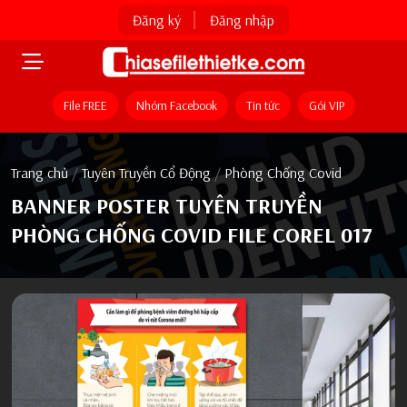
Đăng ký
Đăng nhập
File FREE
Nhóm Facebook
Tin tức
Gói VIP
Trang chủ
/
Tuyên Truyền Cổ Động
/
Phòng Chống Covid
BANNER POSTER TUYÊN TRUYỀN
PHÒNG CHỐNG COVID FILE COREL 017