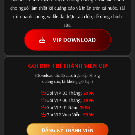
cho người làm thiết kế quảng cáo và in ấn trên cả nước. Tải
rất nhanh chóng và file đã được tách lớp, dễ dàng chỉnh
sửa.
VIP DOWNLOAD
GÓI DUY TRÌ THÀNH VIÊN VIP
(Download tốc độ cao, trực tiếp, không
quảng cáo, tải không giới hạn)
Gói VIP 03 Tháng:
299K
Gói VIP 06 Tháng:
399K
Gói VIP 01 Năm:
599K
Gói VIP Vĩnh Viễn:
999K
ĐĂNG KÝ THÀNH VIÊN