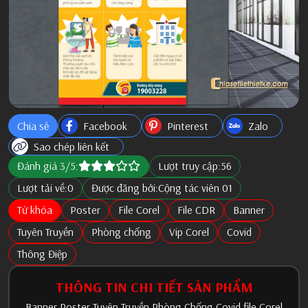
Chia sẻ
Facebook
Pinterest
Zalo
Sao chép liên kết
Đánh giá 3/5:
Lượt truy cập:
56
Lượt tải về:
0
Được đăng bởi:
Cộng tác viên 01
Từ khóa
Poster
File Corel
File CDR
Banner
Tuyên Truyền
Phòng chống
Vip Corel
Covid
Thông Điệp
THÔNG TIN CHI TIẾT SẢN PHẨM
Banner Poster Tuyên Truyền Phòng Chống Covid file Corel