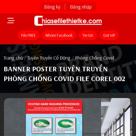
Đăng ký
Đăng nhập
File FREE
Nhóm Facebook
Tin tức
Gói VIP
Trang chủ
/
Tuyên Truyền Cổ Động
/
Phòng Chống Covid
BANNER POSTER TUYÊN TRUYỀN
PHÒNG CHỐNG COVID FILE COREL 002