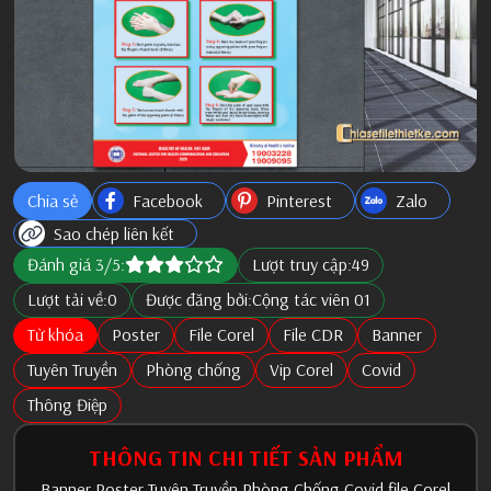
Chia sẻ
Facebook
Pinterest
Zalo
Sao chép liên kết
Đánh giá 3/5:
Lượt truy cập:
49
Lượt tải về:
0
Được đăng bởi:
Cộng tác viên 01
Từ khóa
Poster
File Corel
File CDR
Banner
Tuyên Truyền
Phòng chống
Vip Corel
Covid
Thông Điệp
THÔNG TIN CHI TIẾT SẢN PHẨM
Banner Poster Tuyên Truyền Phòng Chống Covid file Corel