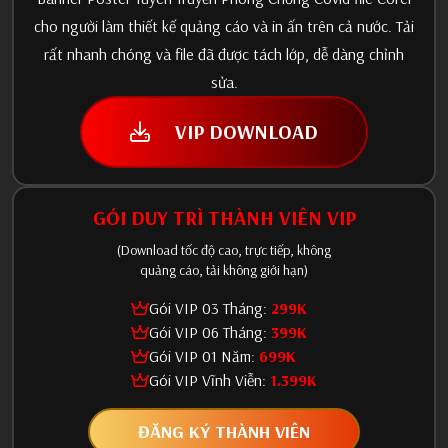
cho người làm thiết kế quảng cáo và in ấn trên cả nước. Tải
rất nhanh chóng và file đã được tách lớp, dễ dàng chỉnh
sửa.
VIP DOWNLOAD
GÓI DUY TRÌ THÀNH VIÊN VIP
(Download tốc độ cao, trực tiếp, không
quảng cáo, tải không giới hạn)
Gói VIP 03 Tháng:
299K
Gói VIP 06 Tháng:
399K
Gói VIP 01 Năm:
699K
Gói VIP Vĩnh Viễn:
1.399K
ĐĂNG KÝ THÀNH VIÊN