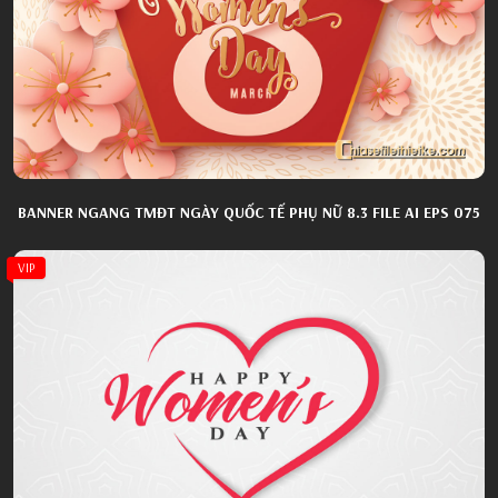
BANNER NGANG TMĐT NGÀY QUỐC TẾ PHỤ NỮ 8.3 FILE AI EPS 075
VIP