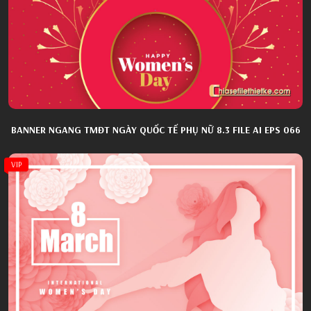
BANNER NGANG TMĐT NGÀY QUỐC TẾ PHỤ NỮ 8.3 FILE AI EPS 066
VIP