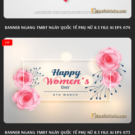
BANNER NGANG TMĐT NGÀY QUỐC TẾ PHỤ NỮ 8.3 FILE AI EPS 074
VIP
BANNER NGANG TMĐT NGÀY QUỐC TẾ PHỤ NỮ 8.3 FILE AI EPS 073