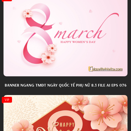
BANNER NGANG TMĐT NGÀY QUỐC TẾ PHỤ NỮ 8.3 FILE AI EPS 076
VIP