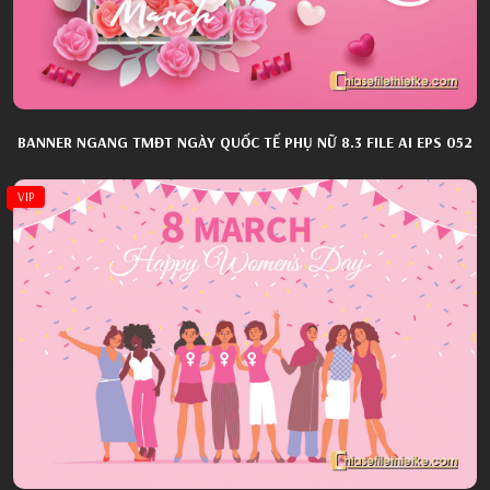
BANNER NGANG TMĐT NGÀY QUỐC TẾ PHỤ NỮ 8.3 FILE AI EPS 052
VIP