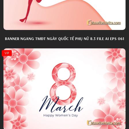
BANNER NGANG TMĐT NGÀY QUỐC TẾ PHỤ NỮ 8.3 FILE AI EPS 061
VIP