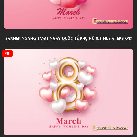
BANNER NGANG TMĐT NGÀY QUỐC TẾ PHỤ NỮ 8.3 FILE AI EPS 043
VIP