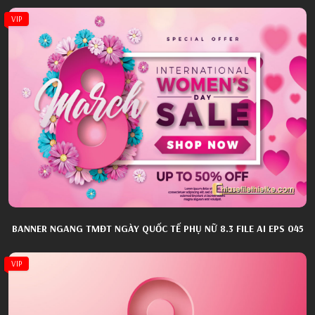
VIP
BANNER NGANG TMĐT NGÀY QUỐC TẾ PHỤ NỮ 8.3 FILE AI EPS 045
VIP