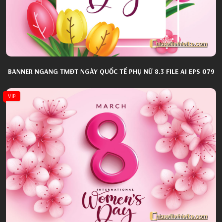
BANNER NGANG TMĐT NGÀY QUỐC TẾ PHỤ NỮ 8.3 FILE AI EPS 079
VIP