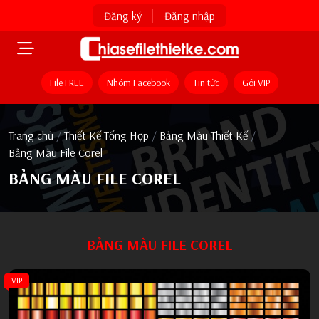
Đăng ký
Đăng nhập
File FREE
Nhóm Facebook
Tin tức
Gói VIP
Trang chủ
/
Thiết Kế Tổng Hợp
/
Bảng Màu Thiết Kế
/
Bảng Màu File Corel
BẢNG MÀU FILE COREL
BẢNG MÀU FILE COREL
VIP