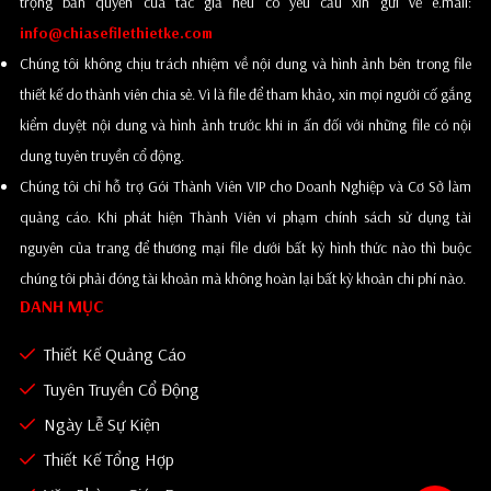
trọng bản quyền của tác giả nếu có yêu cầu xin gửi về e.mail:
info@chiasefilethietke.com
Chúng tôi không chịu trách nhiệm về nội dung và hình ảnh bên trong file
thiết kế do thành viên chia sẻ. Vì là file để tham khảo, xin mọi người cố gắng
kiểm duyệt nội dung và hình ảnh trước khi in ấn đối với những file có nội
dung tuyên truyền cổ động.
Chúng tôi chỉ hỗ trợ Gói Thành Viên VIP cho Doanh Nghiệp và Cơ Sở làm
quảng cáo. Khi phát hiện Thành Viên vi phạm chính sách sử dụng tài
nguyên của trang để thương mại file dưới bất kỳ hình thức nào thì buộc
chúng tôi phải đóng tài khoản mà không hoàn lại bất kỳ khoản chi phí nào.
DANH MỤC
Thiết Kế Quảng Cáo
Tuyên Truyền Cổ Động
Ngày Lễ Sự Kiện
Thiết Kế Tổng Hợp