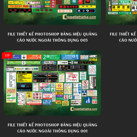
Cửa Hàng Tổng Hợp
Kết Nạp Đảng
Áo Sơ Mi N
Sơ Đồ Phác 
Hộp Đèn
Nội Thất Gia Dụng
An Toàn Giao Thông
Áo Dài Phụ 
Bảng Hiệu
Ôtô Xe Máy
Bảo Hiểm Y Tế Hiến Máu
Áo Dài Ngườ
FILE THIẾT KẾ PHOTOSHOP BẢNG HIỆU QUẢNG
FILE THIẾT 
CÁO NƯỚC NGOÀI THÔNG DỤNG 005
CÁO NƯỚ
Áo Dài Khă
Ảnh Thẻ Học
VIP
Ghép Trẻ Em
Khung Ảnh 
FILE THIẾT KẾ PHOTOSHOP BẢNG HIỆU QUẢNG
CÁO NƯỚC NGOÀI THÔNG DỤNG 001