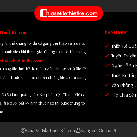
eThiết Kế.com
DANH MỤC
g. Vì thế chúng tôi đã cố gắng thu thập và mua tài
Thiết Kế Qu
o thành viên khi tham gia. Chúng tôi luôn tôn trọng
Tuyên Truyề
chiasefilethietke.com
Ngày Lễ Sự 
ng file thiết kế do thành viên chia sẻ. Vì là file để
Thiết Kế Tổn
 ảnh trước khi in ấn đối với những file có nội dung
Văn Phòng G
 Cơ Sở làm quảng cáo. Khi phát hiện Thành Viên vi
File Chia Sẻ 
file dưới bất kỳ hình thức nào thì buộc chúng tôi
ào.
Chia Sẻ File Thiết Kế .com
Số người Online: 9