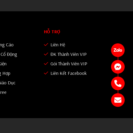
HỖ TRỢ
ảng Cáo
Liên Hệ
n Cổ Động
ĐK Thành Viên VIP
Kiện
Gói Thành Viên VIP
g Hợp
Liên Kết Facebook
iáo Dục
Free