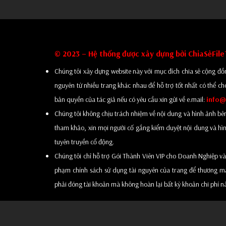
© 2023 – Hệ thống được xây dựng bởi ChiaSẻFil
Chúng tôi xây dựng website này với mục đích chia sẻ cộng đồn
nguyên từ nhiều trang khác nhau để hỗ trợ tốt nhất có thể ch
bản quyền của tác giả nếu có yêu cầu xin gửi về e.mail:
info@
Chúng tôi không chịu trách nhiệm về nội dung và hình ảnh bên tro
tham khảo, xin mọi người cố gắng kiểm duyệt nội dung và hình
tuyên truyền cổ động.
Chúng tôi chỉ hỗ trợ Gói Thành Viên VIP cho Doanh Nghiệp và
phạm chính sách sử dụng tài nguyên của trang để thương mại 
phải đóng tài khoản mà không hoàn lại bất kỳ khoản chi phí n