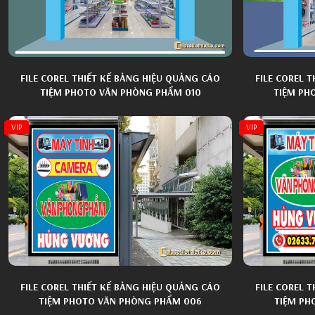
Cửa Hàng Tổng Hợp
Kết Nạp Đảng
Áo Sơ Mi N
Sơ Đồ Phác 
Hộp Đèn
Nội Thất Gia Dụng
An Toàn Giao Thông
Áo Dài Phụ 
Bảng Hiệu
Ôtô Xe Máy
Bảo Hiểm Y Tế Hiến Máu
Áo Dài Ngườ
FILE COREL THIẾT KẾ BẢNG HIỆU QUẢNG CÁO
FILE COREL 
TIỆM PHOTO VĂN PHÒNG PHẨM 010
TIỆM PH
Áo Dài Khă
Ảnh Thẻ Học
VIP
VIP
Ghép Trẻ Em
Khung Ảnh 
FILE COREL THIẾT KẾ BẢNG HIỆU QUẢNG CÁO
FILE COREL 
TIỆM PHOTO VĂN PHÒNG PHẨM 006
TIỆM PH