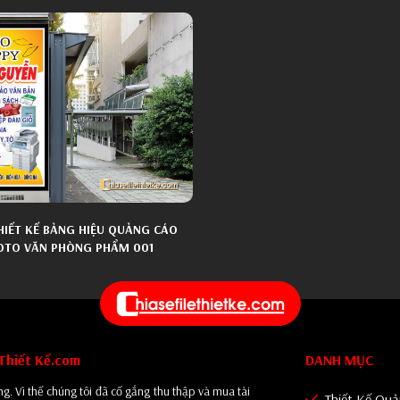
THIẾT KẾ BẢNG HIỆU QUẢNG CÁO
OTO VĂN PHÒNG PHẨM 001
eThiết Kế.com
DANH MỤC
g. Vì thế chúng tôi đã cố gắng thu thập và mua tài
Thiết Kế Qu