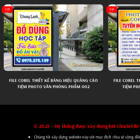
VIP
VIP
FILE COREL THIẾT KẾ BẢNG HIỆU QUẢNG CÁO
FILE COREL 
TIỆM PHOTO VĂN PHÒNG PHẨM 002
TIỆM PH
© 2023 – Hệ thống được xây dựng bởi ChiaSẻFil
Chúng tôi xây dựng website này với mục đích chia sẻ cộng đồn