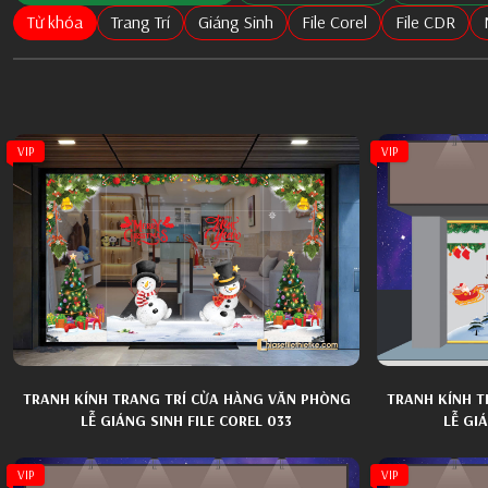
Từ khóa
Trang Trí
Giáng Sinh
File Corel
File CDR
VIP
VIP
TRANH KÍNH TRANG TRÍ CỬA HÀNG VĂN PHÒNG
TRANH KÍNH T
LỄ GIÁNG SINH FILE COREL 033
LỄ GI
VIP
VIP