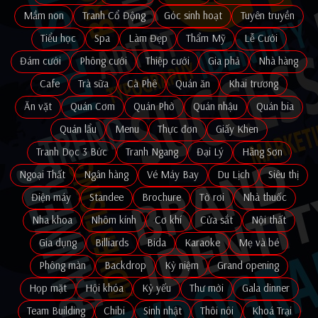
Mầm non
Tranh Cổ Động
Góc sinh hoạt
Tuyên truyền
Tiểu học
Spa
Làm Đẹp
Thẩm Mỹ
Lễ Cưới
Đám cưới
Phông cưới
Thiệp cưới
Gia phả
Nhà hàng
Cafe
Trà sữa
Cà Phê
Quán ăn
Khai trương
Ăn vặt
Quán Cơm
Quán Phở
Quán nhậu
Quán bia
Quán lẩu
Menu
Thực đơn
Giấy Khen
Tranh Dọc 3 Bức
Tranh Ngang
Đại Lý
Hãng Sơn
Ngoại Thất
Ngân hàng
Vé Máy Bay
Du Lịch
Siêu thị
Điện máy
Standee
Brochure
Tờ rơi
Nhà thuốc
Nha khoa
Nhôm kính
Cơ khí
Cửa sắt
Nội thất
Gia dụng
Billiards
Bida
Karaoke
Mẹ và bé
Phông màn
Backdrop
Kỷ niệm
Grand opening
Họp mặt
Hội khóa
Kỷ yếu
Thư mời
Gala dinner
Team Building
Chibi
Sinh nhật
Thôi nôi
Khoá Trại