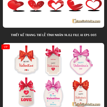
THIẾT KẾ TRANG TRÍ LỄ TÌNH NHÂN 14.02 FILE AI EPS 003
VIP