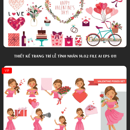
THIẾT KẾ TRANG TRÍ LỄ TÌNH NHÂN 14.02 FILE AI EPS 011
VIP