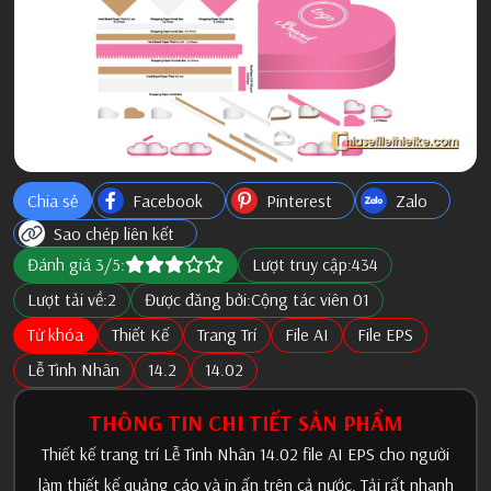
Chia sẻ
Facebook
Pinterest
Zalo
Sao chép liên kết
Đánh giá 3/5:
Lượt truy cập:
434
Lượt tải về:
2
Được đăng bởi:
Cộng tác viên 01
Từ khóa
Thiết Kế
Trang Trí
File AI
File EPS
Lễ Tình Nhân
14.2
14.02
THÔNG TIN CHI TIẾT SẢN PHẨM
Thiết kế trang trí Lễ Tình Nhân 14.02 file AI EPS cho người
làm thiết kế quảng cáo và in ấn trên cả nước. Tải rất nhanh