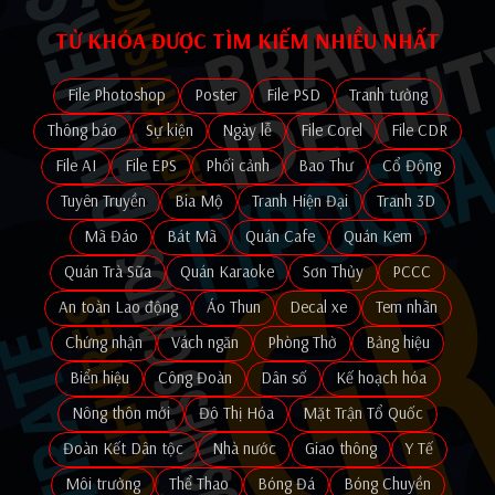
TỪ KHÓA ĐƯỢC TÌM KIẾM NHIỀU NHẤT
File Photoshop
Poster
File PSD
Tranh tường
Thông báo
Sự kiện
Ngày lễ
File Corel
File CDR
File AI
File EPS
Phối cảnh
Bao Thư
Cổ Động
Tuyên Truyền
Bia Mộ
Tranh Hiện Đại
Tranh 3D
Mã Đáo
Bát Mã
Quán Cafe
Quán Kem
Quán Trà Sữa
Quán Karaoke
Sơn Thủy
PCCC
An toàn Lao động
Áo Thun
Decal xe
Tem nhãn
Chứng nhận
Vách ngăn
Phòng Thờ
Bảng hiệu
Biển hiệu
Công Đoàn
Dân số
Kế hoạch hóa
Nông thôn mới
Đô Thị Hóa
Mặt Trận Tổ Quốc
Đoàn Kết Dân tộc
Nhà nước
Giao thông
Y Tế
Môi trường
Thể Thao
Bóng Đá
Bóng Chuyền