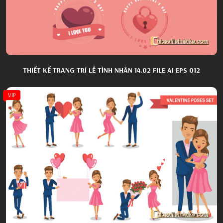
THIẾT KẾ TRANG TRÍ LỄ TÌNH NHÂN 14.02 FILE AI EPS 012
VIP