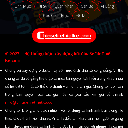
Linh Mục
Tu Sỹ
Quân Nhân
Cán Bộ
Vi Bằng
Đức Giám Mục
ĐGM
© 2023 – Hệ thống được xây dựng bởi ChiaSẻFileThiết
Kế.com
Chúng tôi xây dựng website này với mục đích chia sẻ cộng đồng. Vì thế
chúng tôi đã cố gắng thu thập và mua tài nguyên từ nhiều trang khác nhau
để hỗ trợ tốt nhất có thể cho thành viên khi tham gia. Chúng tôi luôn tôn
trọng bản quyền của tác giả nếu có yêu cầu xin gửi về e.mail:
info@chiasefilethietke.com
Chúng tôi không chịu trách nhiệm về nội dung và hình ảnh bên trong file
thiết kế do thành viên chia sẻ. Vì là file để tham khảo, xin mọi người cố gắng
kiểm duyệt nội dung và hình ảnh trước khi in ấn đối với những file có nội