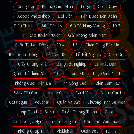
Cổng Trại
Phông Chụp Hình
Logo
CorelDraw
Adobe Photoshop
Đội Viên
Tiến Bước Lên Đoàn
Tuần Thánh
Bữa Tiệc Ly
Giỗ Tổ Hùng Vương
10.3
Pano Tuyên Truyền
Giải Phóng Miền Nam
Quốc Tế Lao Động
30.4
1.5
Chân Dung Bác Hồ
Banner Cổ Động
Lễ Tổng Kết
Lễ Tốt Nghiệp
Giáo Dục
Giấy Chứng Nhận
Bằng Tốt Nghiệp
Lễ Phật Đản
Quốc Tế Thiếu Nhi
1.6
Phông 3D
Thiệp Sinh Nhật
Phông Cưới Hiện Đại
Hình Cổng Cưới
Biển Cầm Tay
Bảng Tên Cưới
Name Card
Card Visit
Name Card
Catalogue
Voucher
Quán Ăn Vặt
Chương Trình Sự Kiện
Vip Corel
Stem
Tri Ân Trưởng Thành
Card
Ca Dao Tục Ngữ
Tranh Trang Trí
Động Lực Văn Phòng
Phông Chụp Hình
Pickleball
Quần Vợt
Tennis