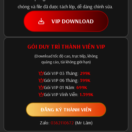
chóng và file đã được tách lớp, dễ dàng chỉnh sửa.
VIP DOWNLOAD
GÓI DUY TRÌ THÀNH VIÊN VIP
(Download tốc độ cao, trực tiếp, không
quảng cáo, tải không giới hạn)
Gói VIP 03 Tháng:
299K
Gói VIP 06 Tháng:
399K
Gói VIP 01 Năm:
699K
Gói VIP Vĩnh Viễn:
1.399K
ĐĂNG KÝ THÀNH VIÊN
Zalo:
0362110672
(Mr Lâm)