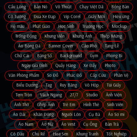
Cầu Lông
Bắn Nỏ
Võ Thuật
Chạy Việt Dã
Bóng Bàn
Cờ Tướng
Đua Xe Đạp
Vip Corel
Giấy Mời
Hiệu ứng
Hệ màu
Phật Giáo
Học Sinh
Trường Học
Mockup
Trống Đồng
Khung Viền
Khung Ảnh
Thiệp Mừng
Áo Bóng Đá
Banner Cover
Cáo Phó
Tang Lễ
Chữ Cái
Bảng Số
Background
Gym
Phong Bì
Ngày Gia Đình
Quầy Hàng
Xe Đẩy
Photo
Văn Phòng Phẩm
Sơ Đồ
Phác Đồ
Cấp Cứu
Phản Vệ
Biểu Dương
Tag
Ruy Băng
Vỏ Hộp
Túi Giấy
Tem Tròn
Vách Ngang
27/7
Studio
Ảnh Viện
Ảnh Thờ
Ghép Ảnh
Trẻ Em
Hình Thẻ
Sinh Viên
Áo Dài
Khăn Đóng
Người Lớn
Cụ Bà
Áo Sơ mi
Áo Nam
Áo Nữ
Áo Vest
Cụ Ông
Bàn Trà
Cô Dâu
Chú Rể
Hoa Sen
Khung Tranh
Tốt Nghiệp