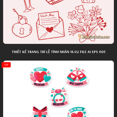
THIẾT KẾ TRANG TRÍ LỄ TÌNH NHÂN 14.02 FILE AI EPS 005
VIP