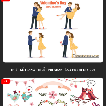
THIẾT KẾ TRANG TRÍ LỄ TÌNH NHÂN 14.02 FILE AI EPS 006
VIP