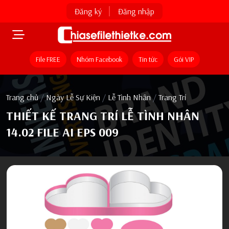
Đăng ký
Đăng nhập
File FREE
Nhóm Facebook
Tin tức
Gói VIP
Trang chủ
/
Ngày Lễ Sự Kiện
/
Lễ Tình Nhân
/
Trang Trí
THIẾT KẾ TRANG TRÍ LỄ TÌNH NHÂN
14.02 FILE AI EPS 009