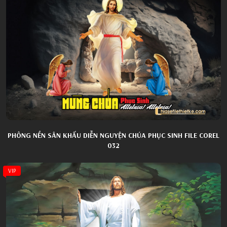
PHÔNG NỀN SÂN KHẤU DIỄN NGUYỆN CHÚA PHỤC SINH FILE COREL
032
VIP