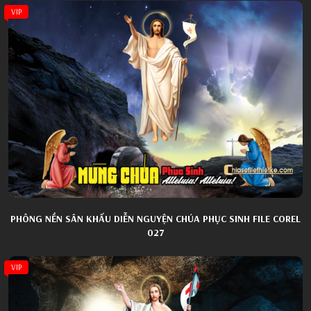
VIP
PHÔNG NỀN SÂN KHẤU DIỄN NGUYỆN CHÚA PHỤC SINH FILE COREL
027
VIP