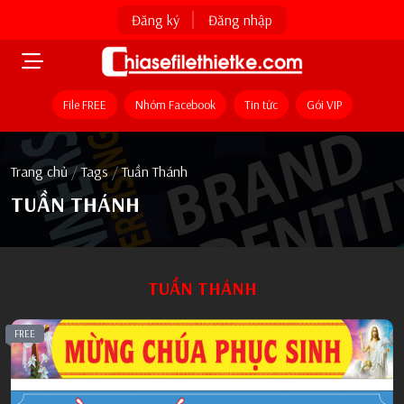
Đăng ký
Đăng nhập
File FREE
Nhóm Facebook
Tin tức
Gói VIP
Trang chủ
/
Tags
/
Tuần Thánh
TUẦN THÁNH
TUẦN THÁNH
FREE