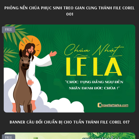
PHÔNG NỀN CHÚA PHỤC SINH TREO GIAN CUNG THÁNH FILE COREL
001
FREE
BANNER CÂU ĐỐI CHUẨN BỊ CHO TUẦN THÁNH FILE COREL 017
FREE