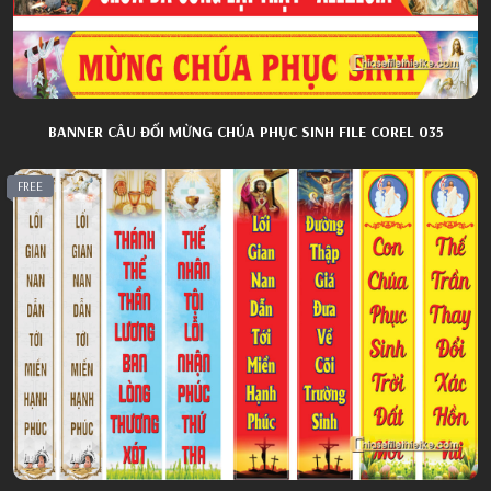
BANNER CÂU ĐỐI MỪNG CHÚA PHỤC SINH FILE COREL 035
FREE