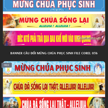
BANNER CÂU ĐỐI MỪNG CHÚA PHỤC SINH FILE COREL 036
FREE