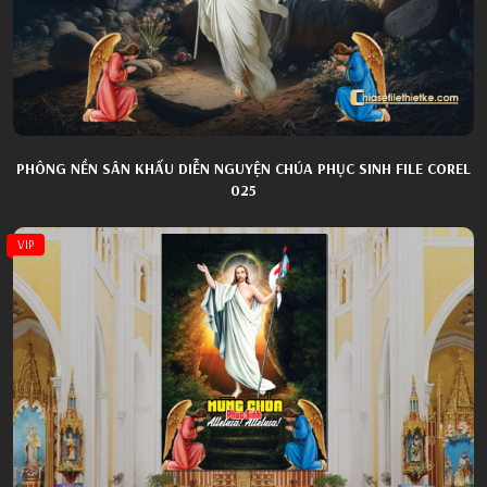
PHÔNG NỀN SÂN KHẤU DIỄN NGUYỆN CHÚA PHỤC SINH FILE COREL
025
VIP