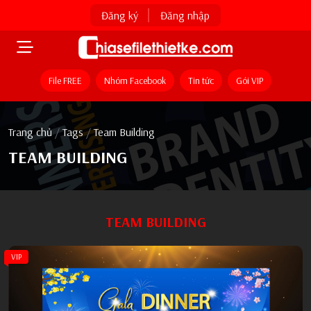
Đăng ký
Đăng nhập
File FREE
Nhóm Facebook
Tin tức
Gói VIP
Trang chủ
/
Tags
/
Team Building
TEAM BUILDING
TEAM BUILDING
VIP