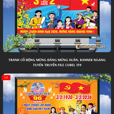
TRANH CỔ ĐỘNG MỪNG ĐẢNG MỪNG XUÂN, BANNER NGANG
TUYÊN TRUYỀN FILE COREL 139
VIP