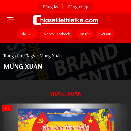
Đăng ký
Đăng nhập
File FREE
Nhóm Facebook
Tin tức
Gói VIP
Trang chủ
/
Tags
/
Mừng Xuân
MỪNG XUÂN
MỪNG XUÂN
VIP