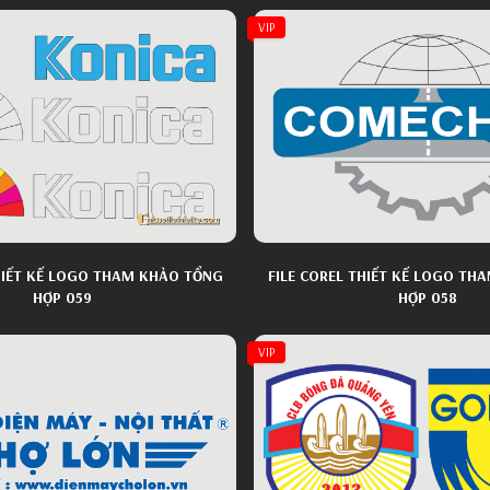
VIP
THIẾT KẾ LOGO THAM KHẢO TỔNG
FILE COREL THIẾT KẾ LOGO TH
HỢP 059
HỢP 058
VIP