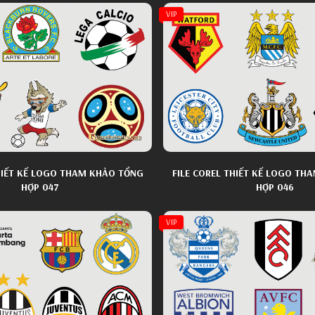
VIP
THIẾT KẾ LOGO THAM KHẢO TỔNG
FILE COREL THIẾT KẾ LOGO TH
HỢP 047
HỢP 046
VIP