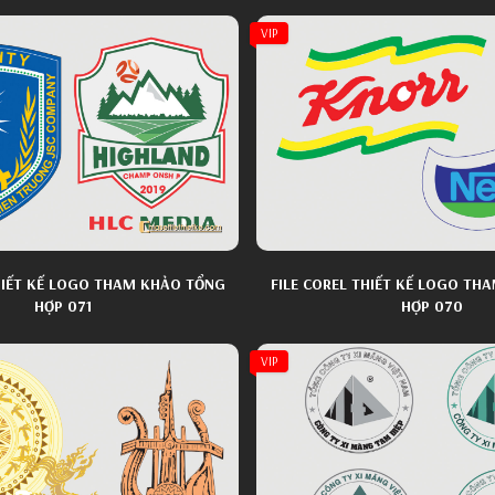
VIP
THIẾT KẾ LOGO THAM KHẢO TỔNG
FILE COREL THIẾT KẾ LOGO TH
HỢP 071
HỢP 070
VIP