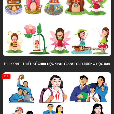
FILE COREL THIẾT KẾ CHIBI HỌC SINH TRANG TRÍ TRƯỜNG HỌC 086
VIP