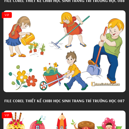
FILE COREL THIẾT KẾ CHIBI HỌC SINH TRANG TRÍ TRƯỜNG HỌC 088
VIP
FILE COREL THIẾT KẾ CHIBI HỌC SINH TRANG TRÍ TRƯỜNG HỌC 087
VIP