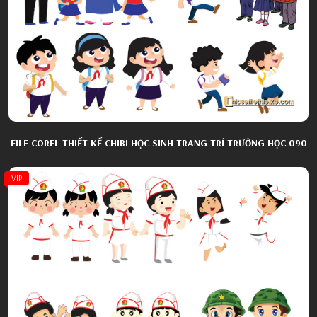
FILE COREL THIẾT KẾ CHIBI HỌC SINH TRANG TRÍ TRƯỜNG HỌC 090
VIP