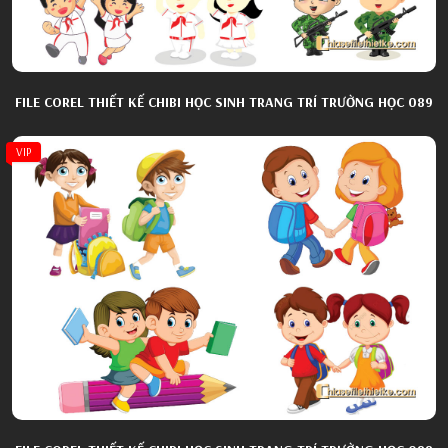
FILE COREL THIẾT KẾ CHIBI HỌC SINH TRANG TRÍ TRƯỜNG HỌC 089
VIP