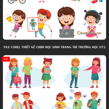
FILE COREL THIẾT KẾ CHIBI HỌC SINH TRANG TRÍ TRƯỜNG HỌC 072
VIP