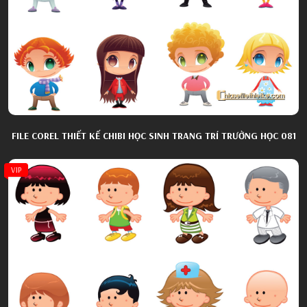
FILE COREL THIẾT KẾ CHIBI HỌC SINH TRANG TRÍ TRƯỜNG HỌC 081
VIP