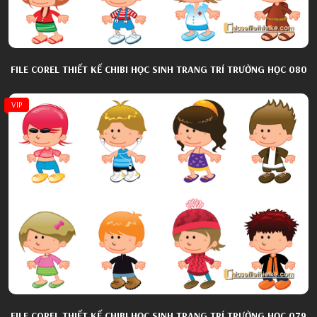
FILE COREL THIẾT KẾ CHIBI HỌC SINH TRANG TRÍ TRƯỜNG HỌC 080
VIP
FILE COREL THIẾT KẾ CHIBI HỌC SINH TRANG TRÍ TRƯỜNG HỌC 079