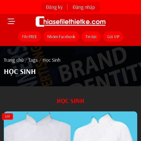
Đăng ký
Đăng nhập
File FREE
Nhóm Facebook
Tin tức
Gói VIP
Trang chủ
/
Tags
/
Học Sinh
HỌC SINH
HỌC SINH
VIP