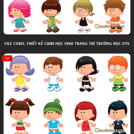
FILE COREL THIẾT KẾ CHIBI HỌC SINH TRANG TRÍ TRƯỜNG HỌC 076
VIP