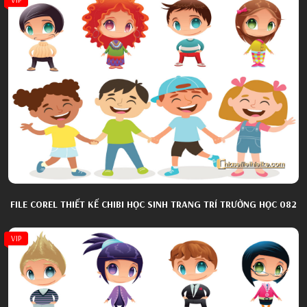
FILE COREL THIẾT KẾ CHIBI HỌC SINH TRANG TRÍ TRƯỜNG HỌC 082
VIP