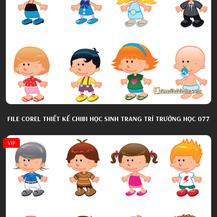
FILE COREL THIẾT KẾ CHIBI HỌC SINH TRANG TRÍ TRƯỜNG HỌC 077
VIP