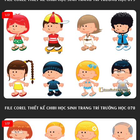
VIP
FILE COREL THIẾT KẾ CHIBI HỌC SINH TRANG TRÍ TRƯỜNG HỌC 078
VIP