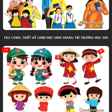
FILE COREL THIẾT KẾ CHIBI HỌC SINH TRANG TRÍ TRƯỜNG HỌC 085
VIP