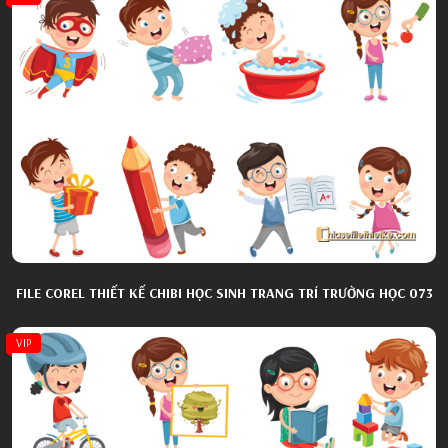
FILE COREL THIẾT KẾ CHIBI HỌC SINH TRANG TRÍ TRƯỜNG HỌC 073
VIP