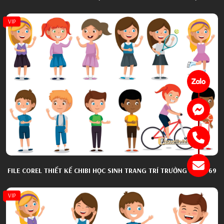
VIP
FILE COREL THIẾT KẾ CHIBI HỌC SINH TRANG TRÍ TRƯỜNG HỌC 069
VIP