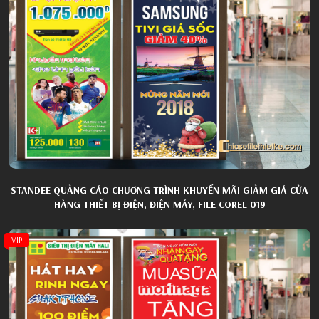
STANDEE QUẢNG CÁO CHƯƠNG TRÌNH KHUYẾN MÃI GIẢM GIÁ CỬA
HÀNG THIẾT BỊ ĐIỆN, ĐIỆN MÁY, FILE COREL 019
VIP