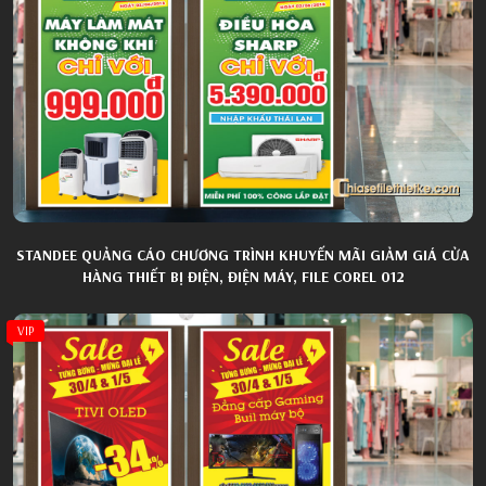
STANDEE QUẢNG CÁO CHƯƠNG TRÌNH KHUYẾN MÃI GIẢM GIÁ CỬA
HÀNG THIẾT BỊ ĐIỆN, ĐIỆN MÁY, FILE COREL 012
VIP