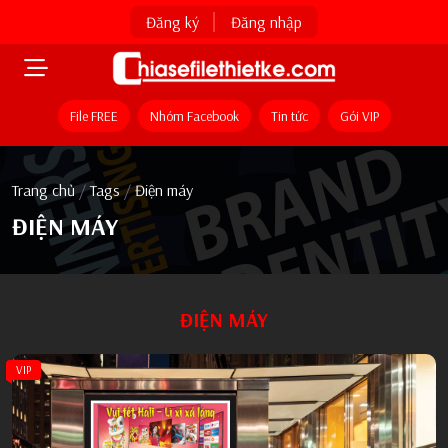
Đăng ký
Đăng nhập
File FREE
Nhóm Facebook
Tin tức
Gói VIP
Trang chủ
/
Tags
/
Điện máy
ĐIỆN MÁY
ĐIỆN MÁY
VIP