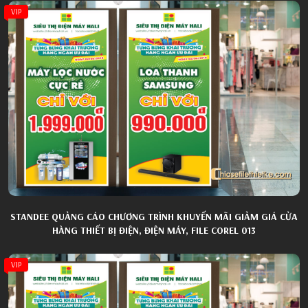
VIP
STANDEE QUẢNG CÁO CHƯƠNG TRÌNH KHUYẾN MÃI GIẢM GIÁ CỬA
HÀNG THIẾT BỊ ĐIỆN, ĐIỆN MÁY, FILE COREL 013
VIP