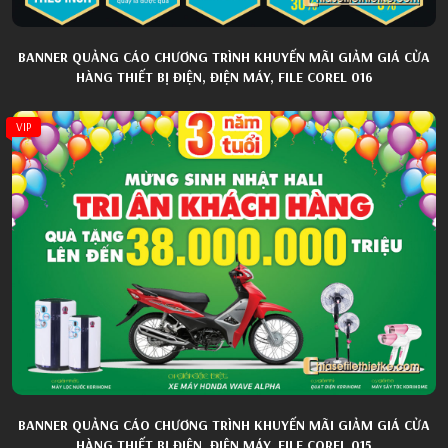
BANNER QUẢNG CÁO CHƯƠNG TRÌNH KHUYẾN MÃI GIẢM GIÁ CỬA
HÀNG THIẾT BỊ ĐIỆN, ĐIỆN MÁY, FILE COREL 016
VIP
BANNER QUẢNG CÁO CHƯƠNG TRÌNH KHUYẾN MÃI GIẢM GIÁ CỬA
HÀNG THIẾT BỊ ĐIỆN, ĐIỆN MÁY, FILE COREL 015