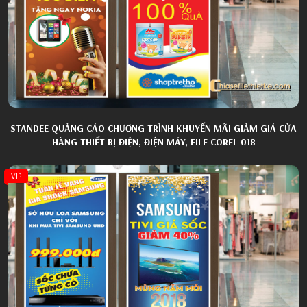
STANDEE QUẢNG CÁO CHƯƠNG TRÌNH KHUYẾN MÃI GIẢM GIÁ CỬA
HÀNG THIẾT BỊ ĐIỆN, ĐIỆN MÁY, FILE COREL 018
VIP