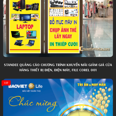
STANDEE QUẢNG CÁO CHƯƠNG TRÌNH KHUYẾN MÃI GIẢM GIÁ CỬA
HÀNG THIẾT BỊ ĐIỆN, ĐIỆN MÁY, FILE COREL 001
VIP