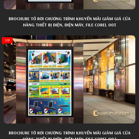
BROCHURE TỜ RƠI CHƯƠNG TRÌNH KHUYẾN MÃI GIẢM GIÁ CỬA
HÀNG THIẾT BỊ ĐIỆN, ĐIỆN MÁY, FILE COREL 003
VIP
BROCHURE TỜ RƠI CHƯƠNG TRÌNH KHUYẾN MÃI GIẢM GIÁ CỬA
HÀNG THIẾT BỊ ĐIỆN, ĐIỆN MÁY, FILE COREL 002