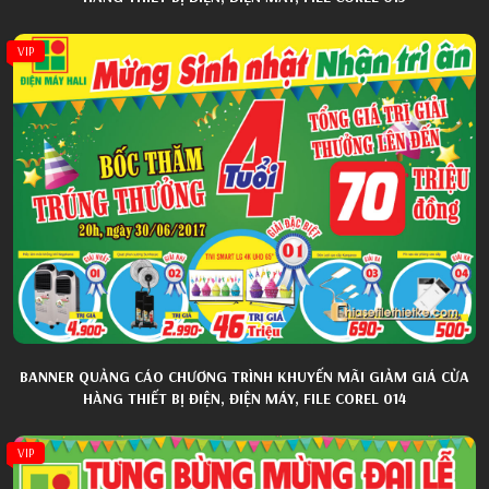
VIP
BANNER QUẢNG CÁO CHƯƠNG TRÌNH KHUYẾN MÃI GIẢM GIÁ CỬA
HÀNG THIẾT BỊ ĐIỆN, ĐIỆN MÁY, FILE COREL 014
VIP