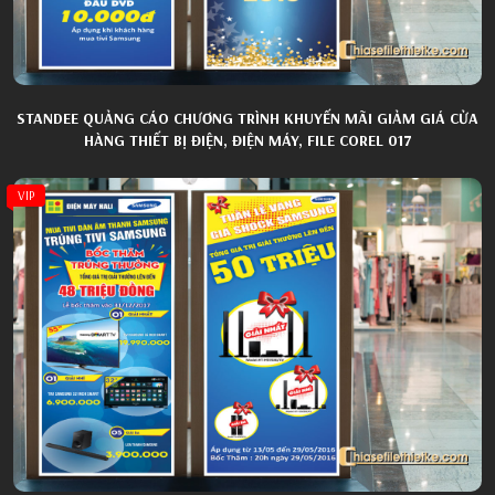
STANDEE QUẢNG CÁO CHƯƠNG TRÌNH KHUYẾN MÃI GIẢM GIÁ CỬA
HÀNG THIẾT BỊ ĐIỆN, ĐIỆN MÁY, FILE COREL 017
VIP