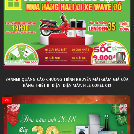
BANNER QUẢNG CÁO CHƯƠNG TRÌNH KHUYẾN MÃI GIẢM GIÁ CỬA
HÀNG THIẾT BỊ ĐIỆN, ĐIỆN MÁY, FILE COREL 013
VIP