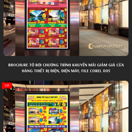
BROCHURE TỜ RƠI CHƯƠNG TRÌNH KHUYẾN MÃI GIẢM GIÁ CỬA
HÀNG THIẾT BỊ ĐIỆN, ĐIỆN MÁY, FILE COREL 005
VIP