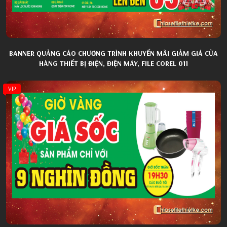
BANNER QUẢNG CÁO CHƯƠNG TRÌNH KHUYẾN MÃI GIẢM GIÁ CỬA
HÀNG THIẾT BỊ ĐIỆN, ĐIỆN MÁY, FILE COREL 011
VIP