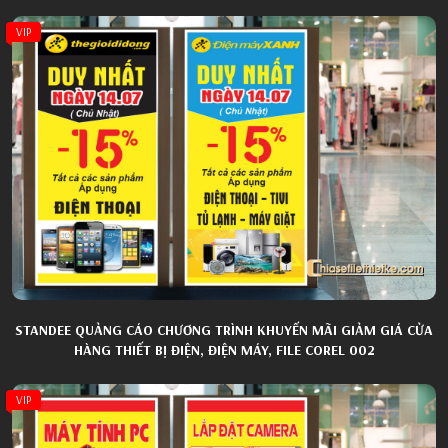
VIP
STANDEE QUẢNG CÁO CHƯƠNG TRÌNH KHUYẾN MÃI GIẢM GIÁ CỬA
HÀNG THIẾT BỊ ĐIỆN, ĐIỆN MÁY, FILE COREL 002
VIP