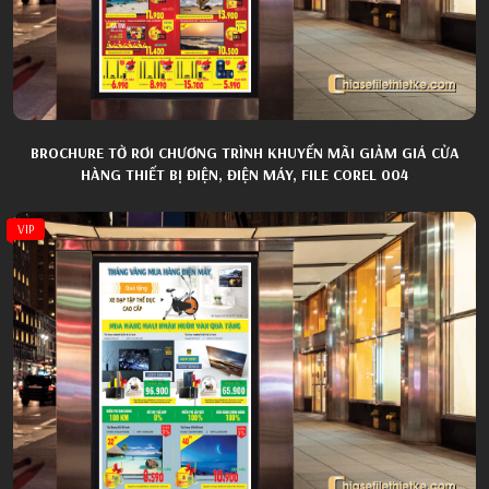
BROCHURE TỜ RƠI CHƯƠNG TRÌNH KHUYẾN MÃI GIẢM GIÁ CỬA
HÀNG THIẾT BỊ ĐIỆN, ĐIỆN MÁY, FILE COREL 004
VIP