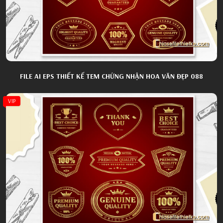
FILE AI EPS THIẾT KẾ TEM CHỨNG NHẬN HOA VĂN ĐẸP 088
VIP