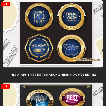
VIP
FILE AI EPS THIẾT KẾ TEM CHỨNG NHẬN HOA VĂN ĐẸP 112
VIP