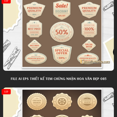
VIP
FILE AI EPS THIẾT KẾ TEM CHỨNG NHẬN HOA VĂN ĐẸP 085
VIP