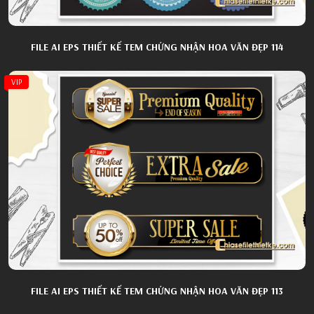
FILE AI EPS THIẾT KẾ TEM CHỨNG NHẬN HOA VĂN ĐẸP 114
VIP
FILE AI EPS THIẾT KẾ TEM CHỨNG NHẬN HOA VĂN ĐẸP 113