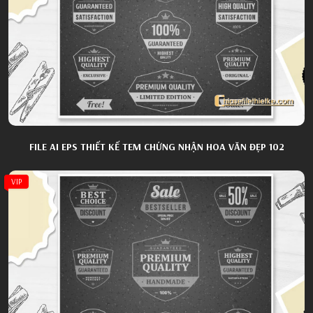
FILE AI EPS THIẾT KẾ TEM CHỨNG NHẬN HOA VĂN ĐẸP 102
VIP