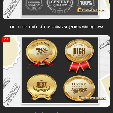
FILE AI EPS THIẾT KẾ TEM CHỨNG NHẬN HOA VĂN ĐẸP 092
VIP