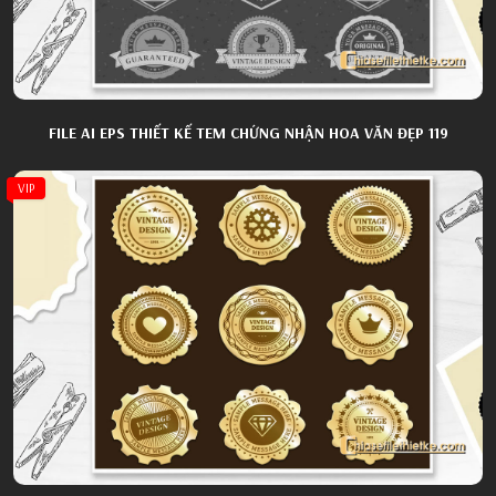
FILE AI EPS THIẾT KẾ TEM CHỨNG NHẬN HOA VĂN ĐẸP 119
VIP