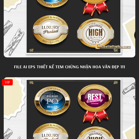
FILE AI EPS THIẾT KẾ TEM CHỨNG NHẬN HOA VĂN ĐẸP 111
VIP