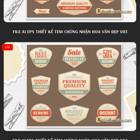
FILE AI EPS THIẾT KẾ TEM CHỨNG NHẬN HOA VĂN ĐẸP 083
VIP