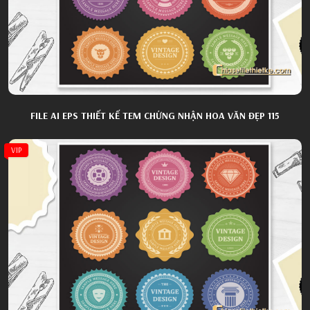
FILE AI EPS THIẾT KẾ TEM CHỨNG NHẬN HOA VĂN ĐẸP 115
VIP