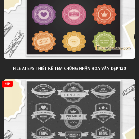
FILE AI EPS THIẾT KẾ TEM CHỨNG NHẬN HOA VĂN ĐẸP 120
VIP