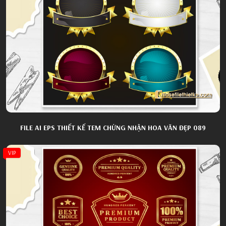
FILE AI EPS THIẾT KẾ TEM CHỨNG NHẬN HOA VĂN ĐẸP 089
VIP