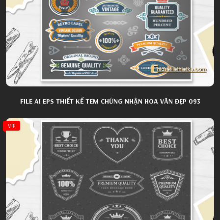
FILE AI EPS THIẾT KẾ TEM CHỨNG NHẬN HOA VĂN ĐẸP 093
VIP