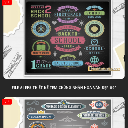
VIP
FILE AI EPS THIẾT KẾ TEM CHỨNG NHẬN HOA VĂN ĐẸP 094
VIP