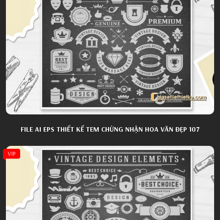
FILE AI EPS THIẾT KẾ TEM CHỨNG NHẬN HOA VĂN ĐẸP 107
VIP