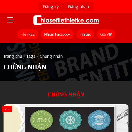
Đăng ký
Đăng nhập
File FREE
Nhóm Facebook
Tin tức
Gói VIP
Trang chủ
/
Tags
/
Chứng nhận
CHỨNG NHẬN
CHỨNG NHẬN
VIP