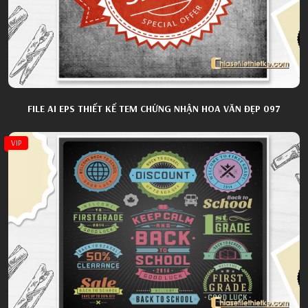
FILE AI EPS THIẾT KẾ TEM CHỨNG NHẬN HOA VĂN ĐẸP 097
VIP