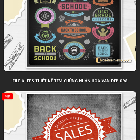
FILE AI EPS THIẾT KẾ TEM CHỨNG NHẬN HOA VĂN ĐẸP 098
VIP