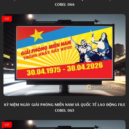
COREL 066
VIP
KỶ NIỆM NGÀY GIẢI PHÓNG MIỀN NAM VÀ QUỐC TẾ LAO ĐỘNG FILE
COREL 065
VIP