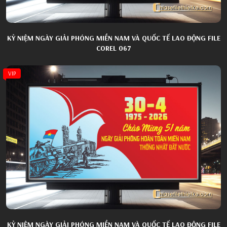
KỶ NIỆM NGÀY GIẢI PHÓNG MIỀN NAM VÀ QUỐC TẾ LAO ĐỘNG FILE
COREL 067
VIP
KỶ NIỆM NGÀY GIẢI PHÓNG MIỀN NAM VÀ QUỐC TẾ LAO ĐỘNG FILE