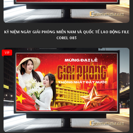
KỶ NIỆM NGÀY GIẢI PHÓNG MIỀN NAM VÀ QUỐC TẾ LAO ĐỘNG FILE
COREL 083
VIP