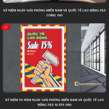
KỶ NIỆM NGÀY GIẢI PHÓNG MIỀN NAM VÀ QUỐC TẾ LAO ĐỘNG FILE
COREL 061
VIP
KỶ NIỆM 50 NĂM NGÀY GIẢI PHÓNG MIỀN NAM VÀ QUỐC TẾ LAO
ĐỘNG FILE AI EPS 040