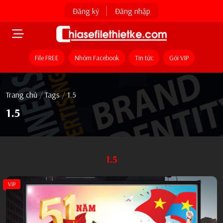
Đăng ký
Đăng nhập
File FREE
Nhóm Facebook
Tin tức
Gói VIP
Trang chủ
/
Tags
/
1.5
1.5
1.5
VIP