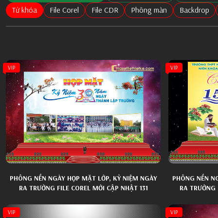
Từ khóa
File Corel
File CDR
Phông màn
Backdrop
VIP
VIP
PHÔNG NỀN NGÀY HỌP MẶT LỚP, KỶ NIỆM NGÀY
PHÔNG NỀN NG
RA TRƯỜNG FILE COREL MỚI CẬP NHẬT 131
RA TRƯỜNG 
VIP
VIP