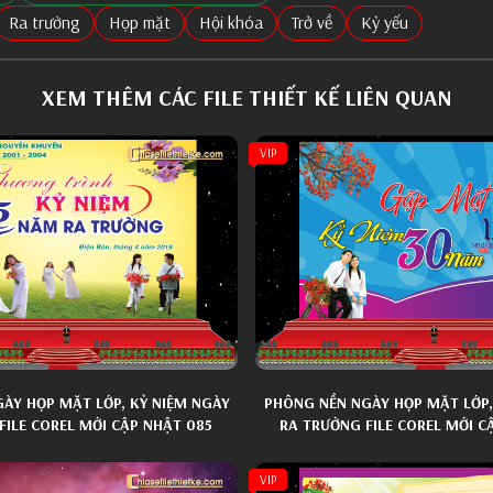
Ra trường
Họp mặt
Hội khóa
Trở về
Kỷ yếu
XEM THÊM CÁC FILE THIẾT KẾ LIÊN QUAN
VIP
ÀY HỌP MẶT LỚP, KỶ NIỆM NGÀY
PHÔNG NỀN NGÀY HỌP MẶT LỚP,
FILE COREL MỚI CẬP NHẬT 085
RA TRƯỜNG FILE COREL MỚI C
VIP