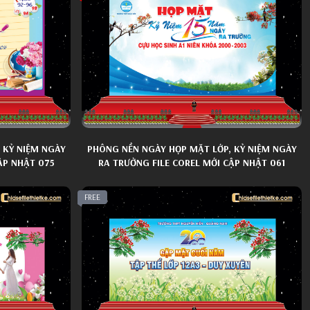
 KỶ NIỆM NGÀY
PHÔNG NỀN NGÀY HỌP MẶT LỚP, KỶ NIỆM NGÀY
ẬP NHẬT 075
RA TRƯỜNG FILE COREL MỚI CẬP NHẬT 061
FREE