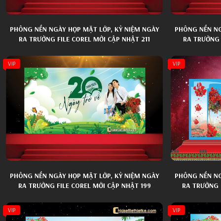
PHÔNG NỀN NGÀY HỌP MẶT LỚP, KỶ NIỆM NGÀY
PHÔNG NỀN NG
RA TRƯỜNG FILE COREL MỚI CẬP NHẬT 211
RA TRƯỜNG 
VIP
VIP
PHÔNG NỀN NGÀY HỌP MẶT LỚP, KỶ NIỆM NGÀY
PHÔNG NỀN NG
RA TRƯỜNG FILE COREL MỚI CẬP NHẬT 199
RA TRƯỜNG 
VIP
VIP