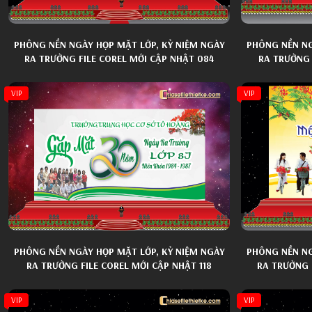
PHÔNG NỀN NGÀY HỌP MẶT LỚP, KỶ NIỆM NGÀY
PHÔNG NỀN NG
RA TRƯỜNG FILE COREL MỚI CẬP NHẬT 084
RA TRƯỜNG 
VIP
VIP
PHÔNG NỀN NGÀY HỌP MẶT LỚP, KỶ NIỆM NGÀY
PHÔNG NỀN NG
RA TRƯỜNG FILE COREL MỚI CẬP NHẬT 118
RA TRƯỜNG 
VIP
VIP