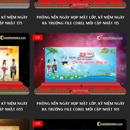
 KỶ NIỆM NGÀY
PHÔNG NỀN NGÀY HỌP MẶT LỚP, KỶ NIỆM NGÀY
ẬP NHẬT 175
RA TRƯỜNG FILE COREL MỚI CẬP NHẬT 115
VIP
 KỶ NIỆM NGÀY
PHÔNG NỀN NGÀY HỌP MẶT LỚP, KỶ NIỆM NGÀY
ẬP NHẬT 035
RA TRƯỜNG FILE COREL MỚI CẬP NHẬT 101
VIP