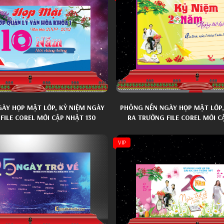
ÀY HỌP MẶT LỚP, KỶ NIỆM NGÀY
PHÔNG NỀN NGÀY HỌP MẶT LỚP,
FILE COREL MỚI CẬP NHẬT 130
RA TRƯỜNG FILE COREL MỚI C
VIP