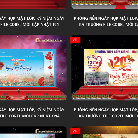
ÀY HỌP MẶT LỚP, KỶ NIỆM NGÀY
PHÔNG NỀN NGÀY HỌP MẶT LỚP,
FILE COREL MỚI CẬP NHẬT 195
RA TRƯỜNG FILE COREL MỚI C
VIP
ÀY HỌP MẶT LỚP, KỶ NIỆM NGÀY
PHÔNG NỀN NGÀY HỌP MẶT LỚP,
FILE COREL MỚI CẬP NHẬT 094
RA TRƯỜNG FILE COREL MỚI C
VIP