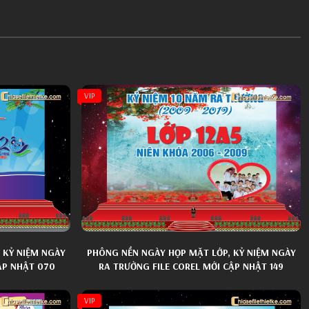
VIP
 KỶ NIỆM NGÀY
PHÔNG NỀN NGÀY HỌP MẶT LỚP, KỶ NIỆM NGÀY
ẬP NHẬT 070
RA TRƯỜNG FILE COREL MỚI CẬP NHẬT 149
VIP