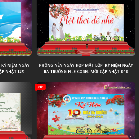
 KỶ NIỆM NGÀY
PHÔNG NỀN NGÀY HỌP MẶT LỚP, KỶ NIỆM NGÀY
ẬP NHẬT 123
RA TRƯỜNG FILE COREL MỚI CẬP NHẬT 040
VIP