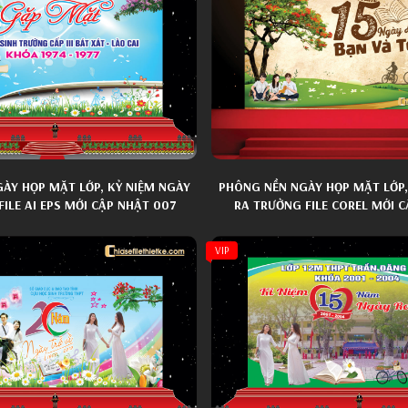
ÀY HỌP MẶT LỚP, KỶ NIỆM NGÀY
PHÔNG NỀN NGÀY HỌP MẶT LỚP,
ILE AI EPS MỚI CẬP NHẬT 007
RA TRƯỜNG FILE COREL MỚI C
VIP