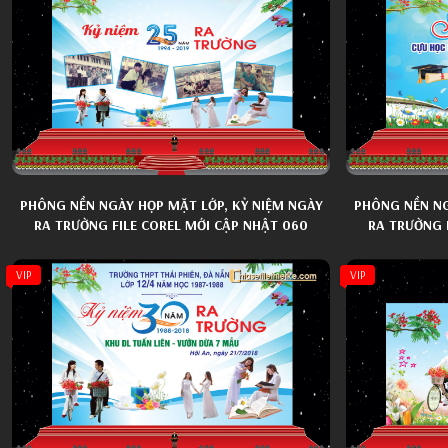
PHÔNG NỀN NGÀY HỌP MẶT LỚP, KỶ NIỆM NGÀY
PHÔNG NỀN NG
RA TRƯỜNG FILE COREL MỚI CẬP NHẬT 060
RA TRƯỜNG F
VIP
VIP