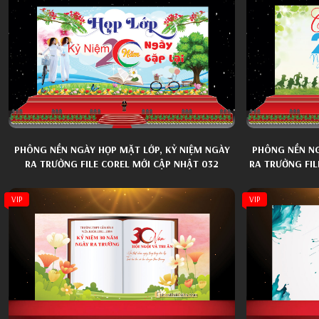
PHÔNG NỀN NGÀY HỌP MẶT LỚP, KỶ NIỆM NGÀY
PHÔNG NỀN NG
RA TRƯỜNG FILE COREL MỚI CẬP NHẬT 032
RA TRƯỜNG FI
VIP
VIP