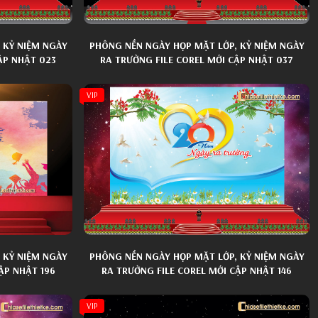
 KỶ NIỆM NGÀY
PHÔNG NỀN NGÀY HỌP MẶT LỚP, KỶ NIỆM NGÀY
ẬP NHẬT 023
RA TRƯỜNG FILE COREL MỚI CẬP NHẬT 037
VIP
 KỶ NIỆM NGÀY
PHÔNG NỀN NGÀY HỌP MẶT LỚP, KỶ NIỆM NGÀY
ẬP NHẬT 196
RA TRƯỜNG FILE COREL MỚI CẬP NHẬT 146
VIP