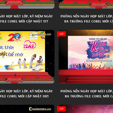
ÀY HỌP MẶT LỚP, KỶ NIỆM NGÀY
PHÔNG NỀN NGÀY HỌP MẶT LỚP,
FILE COREL MỚI CẬP NHẬT 157
RA TRƯỜNG FILE COREL MỚI C
VIP
ÀY HỌP MẶT LỚP, KỶ NIỆM NGÀY
PHÔNG NỀN NGÀY HỌP MẶT LỚP,
FILE COREL MỚI CẬP NHẬT 083
RA TRƯỜNG FILE COREL MỚI C
VIP