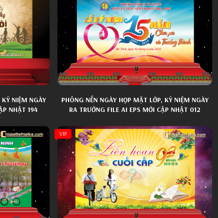
 KỶ NIỆM NGÀY
PHÔNG NỀN NGÀY HỌP MẶT LỚP, KỶ NIỆM NGÀY
ẬP NHẬT 194
RA TRƯỜNG FILE AI EPS MỚI CẬP NHẬT 012
VIP