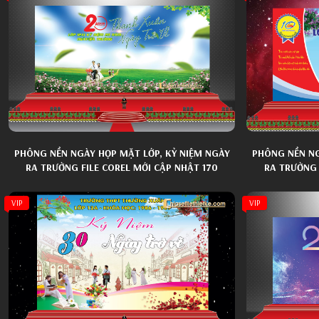
PHÔNG NỀN NGÀY HỌP MẶT LỚP, KỶ NIỆM NGÀY
PHÔNG NỀN NG
RA TRƯỜNG FILE COREL MỚI CẬP NHẬT 170
RA TRƯỜNG 
VIP
VIP