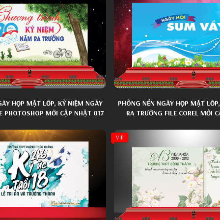
ÀY HỌP MẶT LỚP, KỶ NIỆM NGÀY
PHÔNG NỀN NGÀY HỌP MẶT LỚP,
LE PHOTOSHOP MỚI CẬP NHẬT 017
RA TRƯỜNG FILE COREL MỚI C
VIP