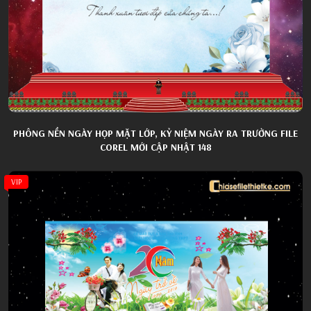
PHÔNG NỀN NGÀY HỌP MẶT LỚP, KỶ NIỆM NGÀY RA TRƯỜNG FILE
COREL MỚI CẬP NHẬT 148
VIP