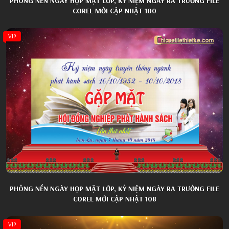
PHÔNG NỀN NGÀY HỌP MẶT LỚP, KỶ NIỆM NGÀY RA TRƯỜNG FILE
COREL MỚI CẬP NHẬT 100
VIP
PHÔNG NỀN NGÀY HỌP MẶT LỚP, KỶ NIỆM NGÀY RA TRƯỜNG FILE
COREL MỚI CẬP NHẬT 108
VIP