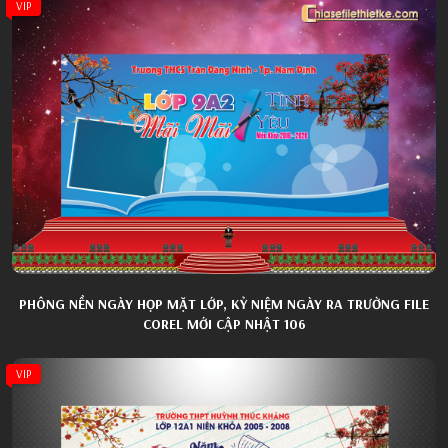
VIP
PHÔNG NỀN NGÀY HỌP MẶT LỚP, KỶ NIỆM NGÀY RA TRƯỜNG FILE
COREL MỚI CẬP NHẬT 106
VIP