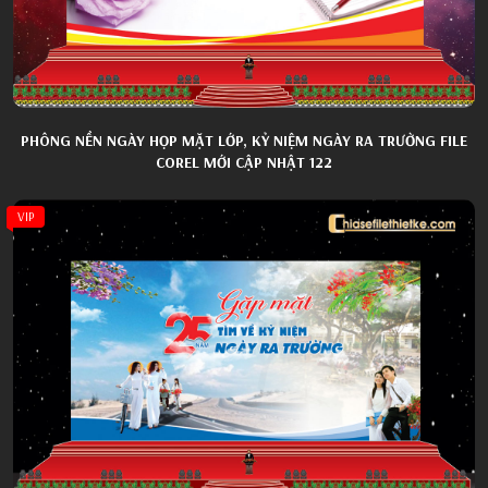
PHÔNG NỀN NGÀY HỌP MẶT LỚP, KỶ NIỆM NGÀY RA TRƯỜNG FILE
COREL MỚI CẬP NHẬT 122
VIP