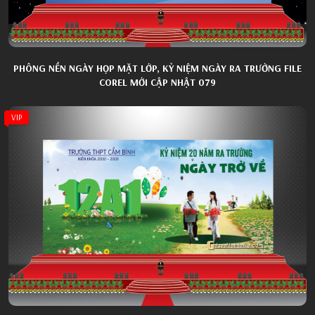
PHÔNG NỀN NGÀY HỌP MẶT LỚP, KỶ NIỆM NGÀY RA TRƯỜNG FILE
COREL MỚI CẬP NHẬT 079
VIP