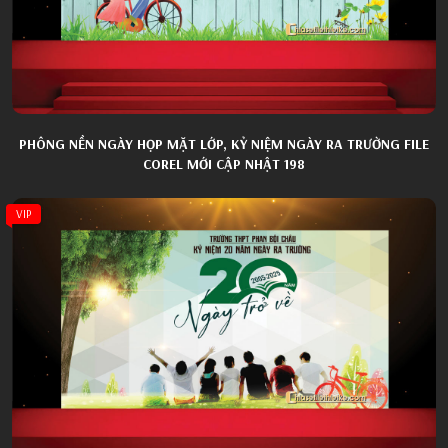
PHÔNG NỀN NGÀY HỌP MẶT LỚP, KỶ NIỆM NGÀY RA TRƯỜNG FILE
COREL MỚI CẬP NHẬT 198
VIP