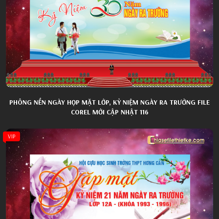
PHÔNG NỀN NGÀY HỌP MẶT LỚP, KỶ NIỆM NGÀY RA TRƯỜNG FILE
COREL MỚI CẬP NHẬT 116
VIP