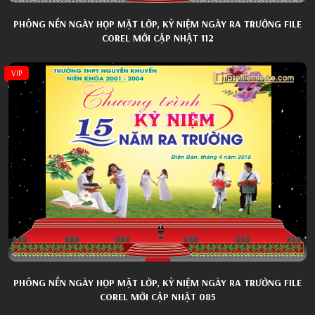
PHÔNG NỀN NGÀY HỌP MẶT LỚP, KỶ NIỆM NGÀY RA TRƯỜNG FILE
COREL MỚI CẬP NHẬT 112
VIP
PHÔNG NỀN NGÀY HỌP MẶT LỚP, KỶ NIỆM NGÀY RA TRƯỜNG FILE
COREL MỚI CẬP NHẬT 085