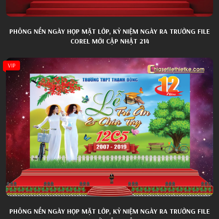
PHÔNG NỀN NGÀY HỌP MẶT LỚP, KỶ NIỆM NGÀY RA TRƯỜNG FILE
COREL MỚI CẬP NHẬT 214
VIP
PHÔNG NỀN NGÀY HỌP MẶT LỚP, KỶ NIỆM NGÀY RA TRƯỜNG FILE