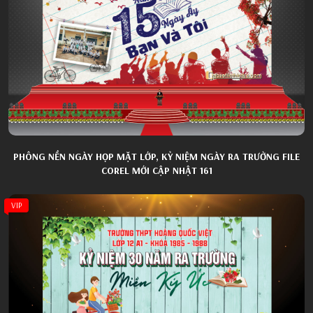
PHÔNG NỀN NGÀY HỌP MẶT LỚP, KỶ NIỆM NGÀY RA TRƯỜNG FILE
COREL MỚI CẬP NHẬT 161
VIP