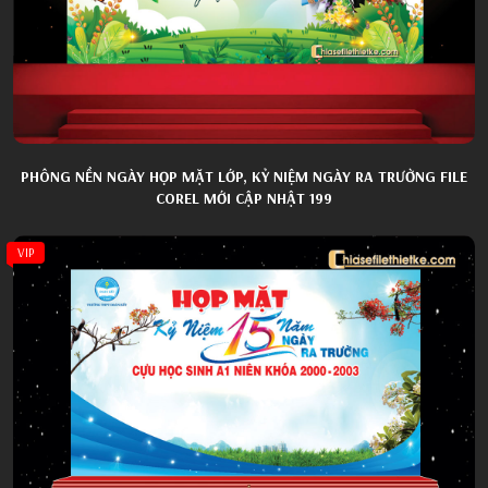
PHÔNG NỀN NGÀY HỌP MẶT LỚP, KỶ NIỆM NGÀY RA TRƯỜNG FILE
COREL MỚI CẬP NHẬT 199
VIP