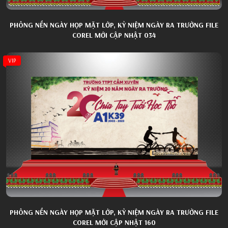
PHÔNG NỀN NGÀY HỌP MẶT LỚP, KỶ NIỆM NGÀY RA TRƯỜNG FILE
COREL MỚI CẬP NHẬT 034
VIP
PHÔNG NỀN NGÀY HỌP MẶT LỚP, KỶ NIỆM NGÀY RA TRƯỜNG FILE
COREL MỚI CẬP NHẬT 160