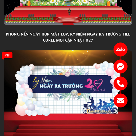
PHÔNG NỀN NGÀY HỌP MẶT LỚP, KỶ NIỆM NGÀY RA TRƯỜNG FILE
COREL MỚI CẬP NHẬT 027
VIP