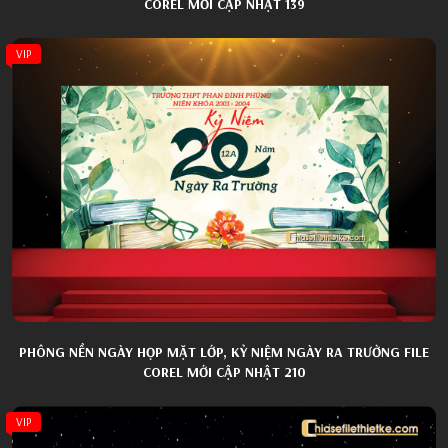
COREL MỚI CẬP NHẬT 139
VIP
PHÔNG NỀN NGÀY HỌP MẶT LỚP, KỶ NIỆM NGÀY RA TRƯỜNG FILE
COREL MỚI CẬP NHẬT 210
VIP