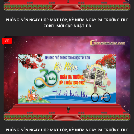
PHÔNG NỀN NGÀY HỌP MẶT LỚP, KỶ NIỆM NGÀY RA TRƯỜNG FILE
COREL MỚI CẬP NHẬT 118
VIP
PHÔNG NỀN NGÀY HỌP MẶT LỚP, KỶ NIỆM NGÀY RA TRƯỜNG FILE