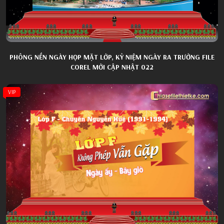
PHÔNG NỀN NGÀY HỌP MẶT LỚP, KỶ NIỆM NGÀY RA TRƯỜNG FILE
COREL MỚI CẬP NHẬT 022
VIP