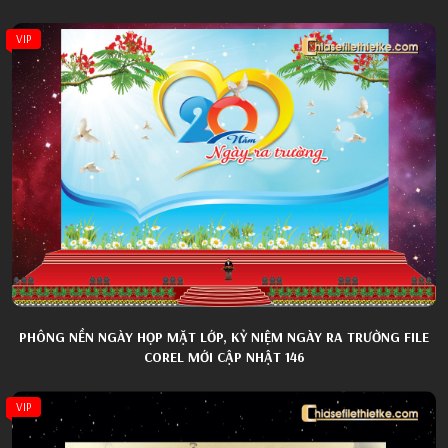
VIP
PHÔNG NỀN NGÀY HỌP MẶT LỚP, KỶ NIỆM NGÀY RA TRƯỜNG FILE
COREL MỚI CẬP NHẬT 146
VIP