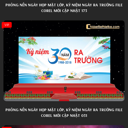
PHÔNG NỀN NGÀY HỌP MẶT LỚP, KỶ NIỆM NGÀY RA TRƯỜNG FILE
COREL MỚI CẬP NHẬT 173
VIP
PHÔNG NỀN NGÀY HỌP MẶT LỚP, KỶ NIỆM NGÀY RA TRƯỜNG FILE
COREL MỚI CẬP NHẬT 031