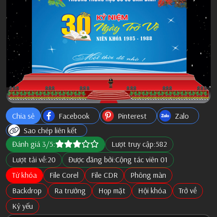
Chia sẻ
Facebook
Pinterest
Zalo
Sao chép liên kết
Đánh giá 3/5:
Lượt truy cập:
582
Lượt tải về:
20
Được đăng bởi:
Cộng tác viên 01
Từ khóa
File Corel
File CDR
Phông màn
Backdrop
Ra trường
Họp mặt
Hội khóa
Trở về
Kỷ yếu