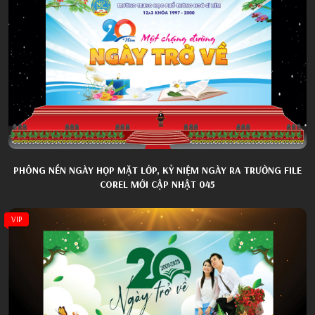
PHÔNG NỀN NGÀY HỌP MẶT LỚP, KỶ NIỆM NGÀY RA TRƯỜNG FILE
COREL MỚI CẬP NHẬT 045
VIP