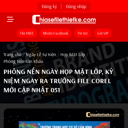
Đăng ký
Đăng nhập
File FREE
Nhóm Facebook
Tin tức
Gói VIP
Trang chủ
/
Ngày Lễ Sự Kiện
/
Họp Mặt Lớp
/
Phông Nền Sân Khấu
PHÔNG NỀN NGÀY HỌP MẶT LỚP, KỶ
NIỆM NGÀY RA TRƯỜNG FILE COREL
MỚI CẬP NHẬT 051