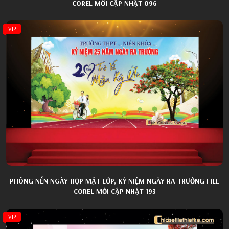
COREL MỚI CẬP NHẬT 096
VIP
PHÔNG NỀN NGÀY HỌP MẶT LỚP, KỶ NIỆM NGÀY RA TRƯỜNG FILE
COREL MỚI CẬP NHẬT 193
VIP