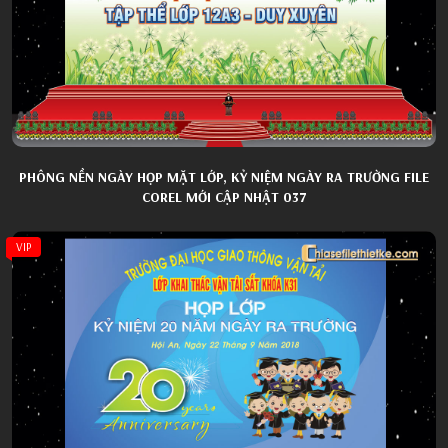
PHÔNG NỀN NGÀY HỌP MẶT LỚP, KỶ NIỆM NGÀY RA TRƯỜNG FILE
COREL MỚI CẬP NHẬT 037
VIP