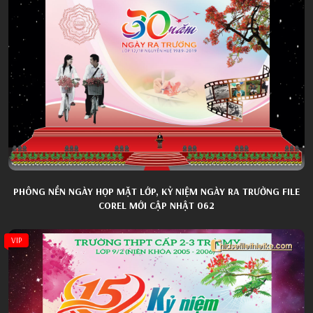
PHÔNG NỀN NGÀY HỌP MẶT LỚP, KỶ NIỆM NGÀY RA TRƯỜNG FILE
COREL MỚI CẬP NHẬT 062
VIP