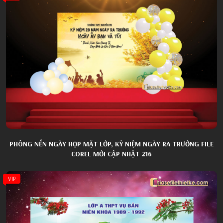
PHÔNG NỀN NGÀY HỌP MẶT LỚP, KỶ NIỆM NGÀY RA TRƯỜNG FILE
COREL MỚI CẬP NHẬT 216
VIP