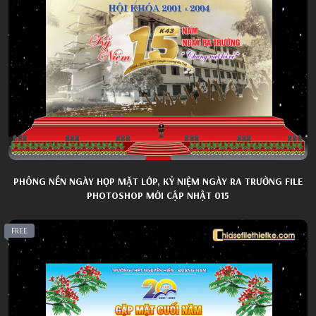
PHÔNG NỀN NGÀY HỌP MẶT LỚP, KỶ NIỆM NGÀY RA TRƯỜNG FILE
PHOTOSHOP MỚI CẬP NHẬT 015
FREE