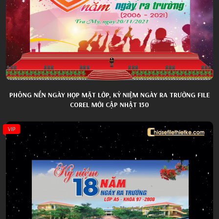
PHÔNG NỀN NGÀY HỌP MẶT LỚP, KỶ NIỆM NGÀY RA TRƯỜNG FILE
COREL MỚI CẬP NHẬT 150
VIP