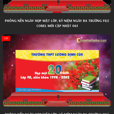
PHÔNG NỀN NGÀY HỌP MẶT LỚP, KỶ NIỆM NGÀY RA TRƯỜNG FILE
COREL MỚI CẬP NHẬT 061
VIP