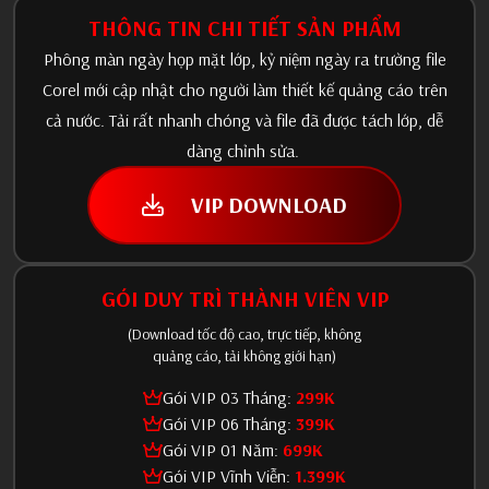
THÔNG TIN CHI TIẾT SẢN PHẨM
Phông màn ngày họp mặt lớp, kỷ niệm ngày ra trường file
Corel mới cập nhật cho người làm thiết kế quảng cáo trên
cả nước. Tải rất nhanh chóng và file đã được tách lớp, dễ
dàng chỉnh sửa.
VIP DOWNLOAD
GÓI DUY TRÌ THÀNH VIÊN VIP
(Download tốc độ cao, trực tiếp, không
quảng cáo, tải không giới hạn)
Gói VIP 03 Tháng:
299K
Gói VIP 06 Tháng:
399K
Gói VIP 01 Năm:
699K
Gói VIP Vĩnh Viễn:
1.399K