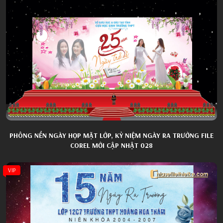
PHÔNG NỀN NGÀY HỌP MẶT LỚP, KỶ NIỆM NGÀY RA TRƯỜNG FILE
COREL MỚI CẬP NHẬT 028
VIP