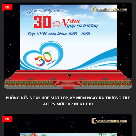
VIP
PHÔNG NỀN NGÀY HỌP MẶT LỚP, KỶ NIỆM NGÀY RA TRƯỜNG FILE
AI EPS MỚI CẬP NHẬT 010
VIP