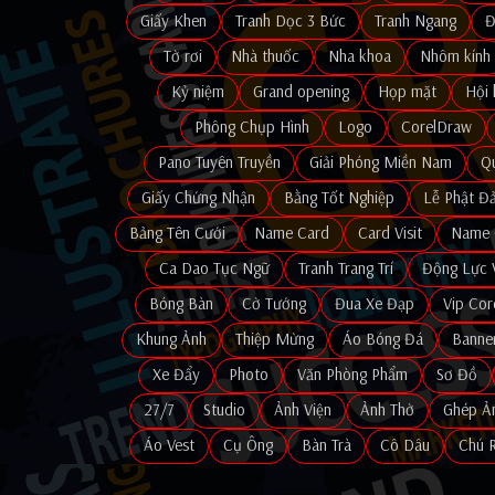
Giấy Khen
Tranh Dọc 3 Bức
Tranh Ngang
Đ
Tờ rơi
Nhà thuốc
Nha khoa
Nhôm kính
Kỷ niệm
Grand opening
Họp mặt
Hội 
Phông Chụp Hình
Logo
CorelDraw
Pano Tuyên Truyền
Giải Phóng Miền Nam
Q
Giấy Chứng Nhận
Bằng Tốt Nghiệp
Lễ Phật Đ
Bảng Tên Cưới
Name Card
Card Visit
Name 
Ca Dao Tục Ngữ
Tranh Trang Trí
Động Lực 
Bóng Bàn
Cờ Tướng
Đua Xe Đạp
Vip Cor
Khung Ảnh
Thiệp Mừng
Áo Bóng Đá
Banne
Xe Đẩy
Photo
Văn Phòng Phẩm
Sơ Đồ
27/7
Studio
Ảnh Viện
Ảnh Thờ
Ghép Ả
Áo Vest
Cụ Ông
Bàn Trà
Cô Dâu
Chú 