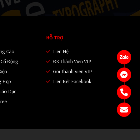
HỖ TRỢ
ảng Cáo
Liên Hệ
n Cổ Động
ĐK Thành Viên VIP
Kiện
Gói Thành Viên VIP
g Hợp
Liên Kết Facebook
iáo Dục
Free