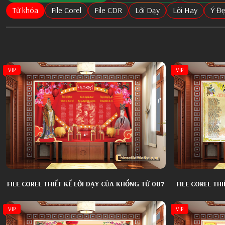
Từ khóa
File Corel
File CDR
Lời Dạy
Lời Hay
Ý Đ
VIP
VIP
FILE COREL THIẾT KẾ LỜI DẠY CỦA KHỔNG TỬ 007
FILE COREL TH
VIP
VIP