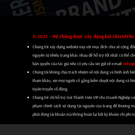
© 2023 – Hệ thống được xây dựng bởi ChiaSẻFil
Chúng tôi xây dựng website này với mục đích chia sẻ cộng đồn
nguyên từ nhiều trang khác nhau để hỗ trợ tốt nhất có thể ch
bản quyền của tác giả nếu có yêu cầu xin gửi về e.mail:
info@
Chúng tôi không chịu trách nhiệm về nội dung và hình ảnh bên tro
tham khảo, xin mọi người cố gắng kiểm duyệt nội dung và hình
tuyên truyền cổ động.
Chúng tôi chỉ hỗ trợ Gói Thành Viên VIP cho Doanh Nghiệp và
phạm chính sách sử dụng tài nguyên của trang để thương mại 
phải đóng tài khoản mà không hoàn lại bất kỳ khoản chi phí n