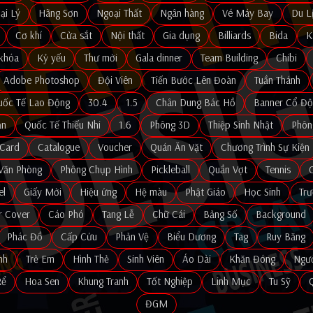
ại Lý
Hãng Sơn
Ngoại Thất
Ngân hàng
Vé Máy Bay
Du L
Cơ khí
Cửa sắt
Nội thất
Gia dụng
Billiards
Bida
K
khóa
Kỷ yếu
Thư mời
Gala dinner
Team Building
Chibi
Adobe Photoshop
Đội Viên
Tiến Bước Lên Đoàn
Tuần Thánh
uốc Tế Lao Động
30.4
1.5
Chân Dung Bác Hồ
Banner Cổ Độ
ản
Quốc Tế Thiếu Nhi
1.6
Phông 3D
Thiệp Sinh Nhật
Phôn
Card
Catalogue
Voucher
Quán Ăn Vặt
Chương Trình Sự Kiện
Văn Phòng
Phông Chụp Hình
Pickleball
Quần Vợt
Tennis
el
Giấy Mời
Hiệu ứng
Hệ màu
Phật Giáo
Học Sinh
Tr
r Cover
Cáo Phó
Tang Lễ
Chữ Cái
Bảng Số
Background
Phác Đồ
Cấp Cứu
Phản Vệ
Biểu Dương
Tag
Ruy Băng
nh
Trẻ Em
Hình Thẻ
Sinh Viên
Áo Dài
Khăn Đóng
Ngườ
Rể
Hoa Sen
Khung Tranh
Tốt Nghiệp
Linh Mục
Tu Sỹ
ĐGM