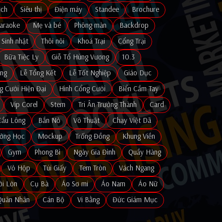
ịch
Siêu thị
Điện máy
Standee
Brochure
araoke
Mẹ và bé
Phông màn
Backdrop
Sinh nhật
Thôi nôi
Khoá Trại
Cổng Trại
Bữa Tiệc Ly
Giỗ Tổ Hùng Vương
10.3
ng
Lễ Tổng Kết
Lễ Tốt Nghiệp
Giáo Dục
g Cưới Hiện Đại
Hình Cổng Cưới
Biển Cầm Tay
Vip Corel
Stem
Tri Ân Trưởng Thành
Card
Cầu Lông
Bắn Nỏ
Võ Thuật
Chạy Việt Dã
ường Học
Mockup
Trống Đồng
Khung Viền
Gym
Phong Bì
Ngày Gia Đình
Quầy Hàng
Vỏ Hộp
Túi Giấy
Tem Tròn
Vách Ngang
i Lớn
Cụ Bà
Áo Sơ mi
Áo Nam
Áo Nữ
Quân Nhân
Cán Bộ
Vi Bằng
Đức Giám Mục