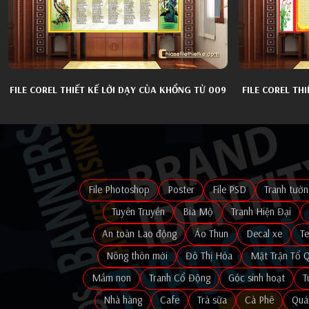
FILE COREL THIẾT KẾ LỜI DẠY CỦA KHỔNG TỬ 009
FILE COREL TH
File Photoshop
Poster
File PSD
Tranh tườn
Tuyên Truyền
Bia Mộ
Tranh Hiện Đại
An toàn Lao động
Áo Thun
Decal xe
T
Nông thôn mới
Đô Thị Hóa
Mặt Trận Tổ 
Mầm non
Tranh Cổ Động
Góc sinh hoạt
T
Nhà hàng
Cafe
Trà sữa
Cà Phê
Quá