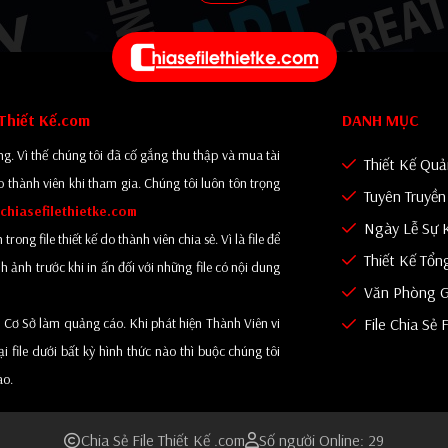
eThiết Kế.com
DANH MỤC
g. Vì thế chúng tôi đã cố gắng thu thập và mua tài
Thiết Kế Qu
o thành viên khi tham gia. Chúng tôi luôn tôn trọng
Tuyên Truyề
chiasefilethietke.com
Ngày Lễ Sự 
ng file thiết kế do thành viên chia sẻ. Vì là file để
Thiết Kế Tổn
 ảnh trước khi in ấn đối với những file có nội dung
Văn Phòng G
 Cơ Sở làm quảng cáo. Khi phát hiện Thành Viên vi
File Chia Sẻ 
file dưới bất kỳ hình thức nào thì buộc chúng tôi
ào.
Chia Sẻ File Thiết Kế .com
Số người Online: 29