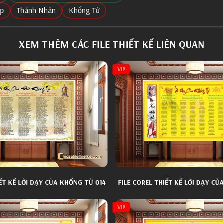
ẹp
Thánh Nhân
Khổng Tử
XEM THÊM CÁC FILE THIẾT KẾ LIÊN QUAN
VIP
IẾT KẾ LỜI DẠY CỦA KHỔNG TỬ 014
FILE COREL THIẾT KẾ LỜI DẠY CỦ
VIP