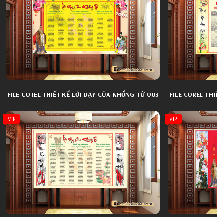
FILE COREL THIẾT KẾ LỜI DẠY CỦA KHỔNG TỬ 003
FILE COREL TH
VIP
VIP