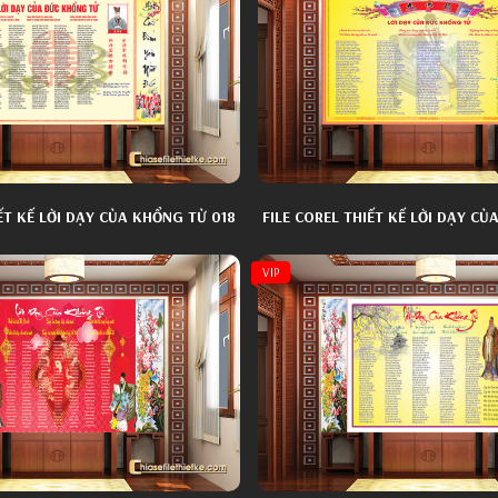
IẾT KẾ LỜI DẠY CỦA KHỔNG TỬ 018
FILE COREL THIẾT KẾ LỜI DẠY CỦ
VIP