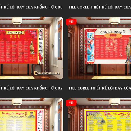
ẾT KẾ LỜI DẠY CỦA KHỔNG TỬ 006
FILE COREL THIẾT KẾ LỜI DẠY CỦ
VIP
ẾT KẾ LỜI DẠY CỦA KHỔNG TỬ 002
FILE COREL THIẾT KẾ LỜI DẠY CỦ
VIP