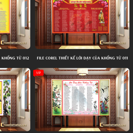
A KHỔNG TỬ 012
FILE COREL THIẾT KẾ LỜI DẠY CỦA KHỔNG TỬ 011
VIP