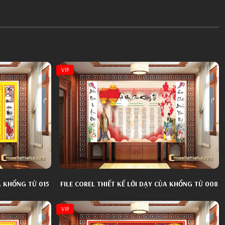
VIP
A KHỔNG TỬ 015
FILE COREL THIẾT KẾ LỜI DẠY CỦA KHỔNG TỬ 008
VIP