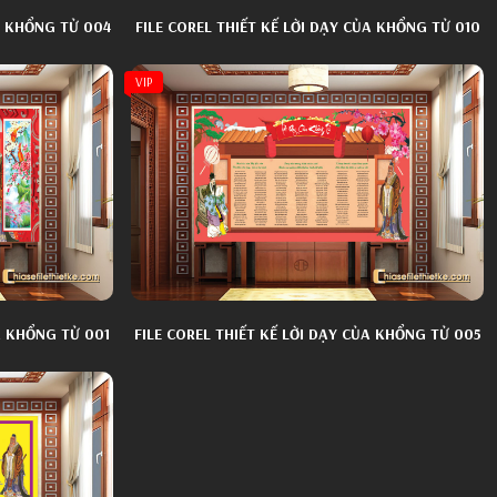
A KHỔNG TỬ 004
FILE COREL THIẾT KẾ LỜI DẠY CỦA KHỔNG TỬ 010
VIP
A KHỔNG TỬ 001
FILE COREL THIẾT KẾ LỜI DẠY CỦA KHỔNG TỬ 005