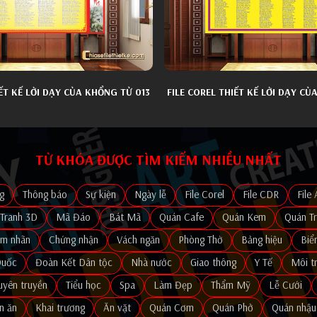
IẾT KẾ LỜI DẠY CỦA KHỔNG TỬ 013
FILE COREL THIẾT KẾ LỜI DẠY CỦ
TỪ KHÓA ĐƯỢC TÌM KIẾM NHIỀU NHẤT
g
Thông báo
Sự kiện
Ngày lễ
File Corel
File CDR
File 
Tranh 3D
Mã Đáo
Bát Mã
Quán Cafe
Quán Kem
Quán T
em nhãn
Chứng nhận
Vách ngăn
Phòng Thờ
Bảng hiệu
Biể
Quốc
Đoàn Kết Dân tộc
Nhà nước
Giao thông
Y Tế
Môi t
uyên truyền
Tiểu học
Spa
Làm Đẹp
Thẩm Mỹ
Lễ Cưới
n ăn
Khai trương
Ăn vặt
Quán Cơm
Quán Phở
Quán nhậu