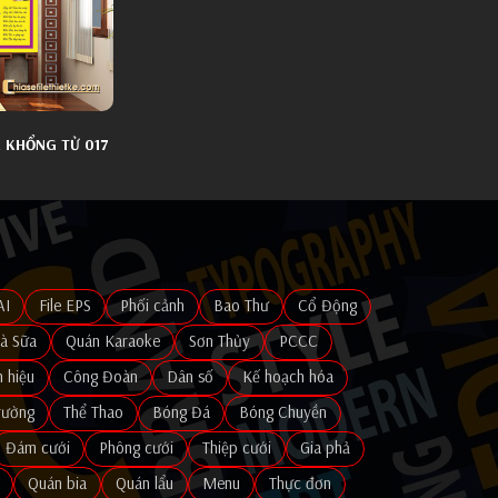
A KHỔNG TỬ 017
AI
File EPS
Phối cảnh
Bao Thư
Cổ Động
rà Sữa
Quán Karaoke
Sơn Thủy
PCCC
n hiệu
Công Đoàn
Dân số
Kế hoạch hóa
rường
Thể Thao
Bóng Đá
Bóng Chuyền
Đám cưới
Phông cưới
Thiệp cưới
Gia phả
Quán bia
Quán lẩu
Menu
Thực đơn