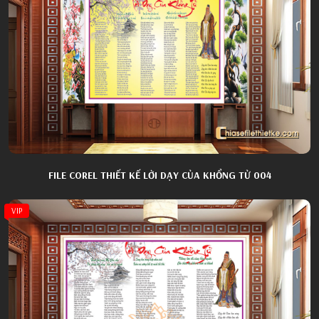
FILE COREL THIẾT KẾ LỜI DẠY CỦA KHỔNG TỬ 004
VIP