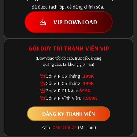
đã được tách lớp, dễ dàng chỉnh sửa.
VIP DOWNLOAD
GÓI DUY TRÌ THÀNH VIÊN VIP
(Download tốc độ cao, trực tiếp, không
quảng cáo, tải không giới hạn)
Gói VIP 03 Tháng:
299K
Gói VIP 06 Tháng:
399K
Gói VIP 01 Năm:
699K
Gói VIP Vĩnh Viễn:
1.999K
ĐĂNG KÝ THÀNH VIÊN
Zalo:
0362110672
(Mr Lâm)