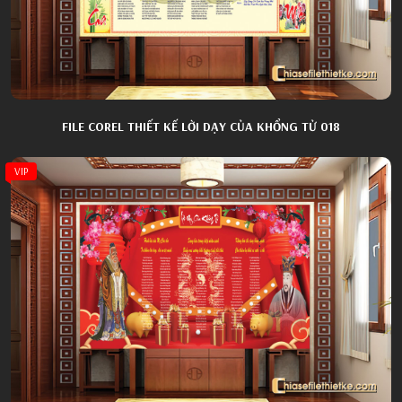
FILE COREL THIẾT KẾ LỜI DẠY CỦA KHỔNG TỬ 018
VIP