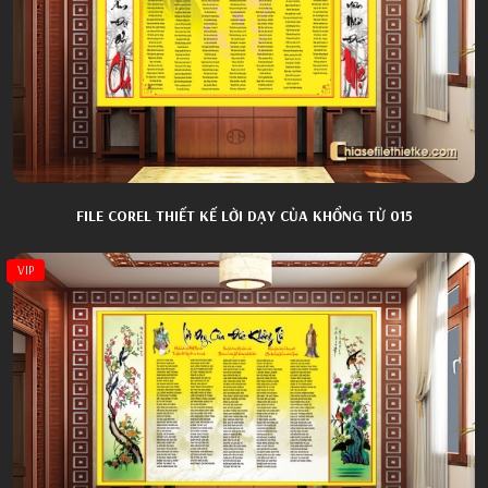
FILE COREL THIẾT KẾ LỜI DẠY CỦA KHỔNG TỬ 015
VIP