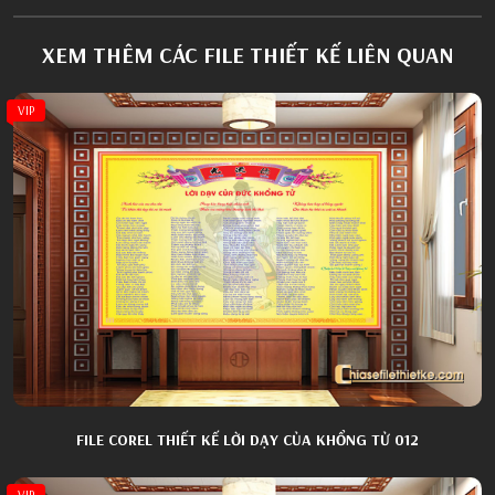
XEM THÊM CÁC FILE THIẾT KẾ LIÊN QUAN
VIP
FILE COREL THIẾT KẾ LỜI DẠY CỦA KHỔNG TỬ 012
VIP