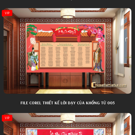
VIP
FILE COREL THIẾT KẾ LỜI DẠY CỦA KHỔNG TỬ 005
VIP