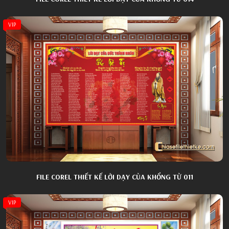
VIP
FILE COREL THIẾT KẾ LỜI DẠY CỦA KHỔNG TỬ 011
VIP