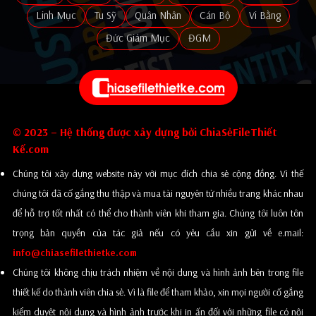
Linh Mục
Tu Sỹ
Quân Nhân
Cán Bộ
Vi Bằng
Đức Giám Mục
ĐGM
© 2023 – Hệ thống được xây dựng bởi ChiaSẻFileThiết
Kế.com
Chúng tôi xây dựng website này với mục đích chia sẻ cộng đồng. Vì thế
chúng tôi đã cố gắng thu thập và mua tài nguyên từ nhiều trang khác nhau
để hỗ trợ tốt nhất có thể cho thành viên khi tham gia. Chúng tôi luôn tôn
trọng bản quyền của tác giả nếu có yêu cầu xin gửi về e.mail:
info@chiasefilethietke.com
Chúng tôi không chịu trách nhiệm về nội dung và hình ảnh bên trong file
thiết kế do thành viên chia sẻ. Vì là file để tham khảo, xin mọi người cố gắng
kiểm duyệt nội dung và hình ảnh trước khi in ấn đối với những file có nội