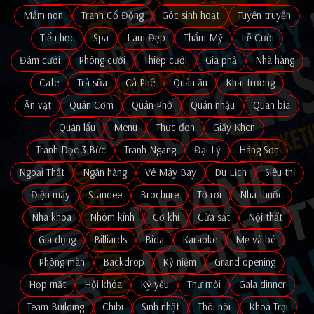
Mầm non
Tranh Cổ Động
Góc sinh hoạt
Tuyên truyền
Tiểu học
Spa
Làm Đẹp
Thẩm Mỹ
Lễ Cưới
Đám cưới
Phông cưới
Thiệp cưới
Gia phả
Nhà hàng
Cafe
Trà sữa
Cà Phê
Quán ăn
Khai trương
Ăn vặt
Quán Cơm
Quán Phở
Quán nhậu
Quán bia
Quán lẩu
Menu
Thực đơn
Giấy Khen
Tranh Dọc 3 Bức
Tranh Ngang
Đại Lý
Hãng Sơn
Ngoại Thất
Ngân hàng
Vé Máy Bay
Du Lịch
Siêu thị
Điện máy
Standee
Brochure
Tờ rơi
Nhà thuốc
Nha khoa
Nhôm kính
Cơ khí
Cửa sắt
Nội thất
Gia dụng
Billiards
Bida
Karaoke
Mẹ và bé
Phông màn
Backdrop
Kỷ niệm
Grand opening
Họp mặt
Hội khóa
Kỷ yếu
Thư mời
Gala dinner
Team Building
Chibi
Sinh nhật
Thôi nôi
Khoá Trại