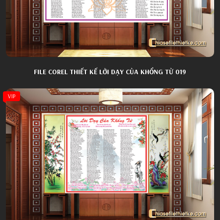
FILE COREL THIẾT KẾ LỜI DẠY CỦA KHỔNG TỬ 019
VIP