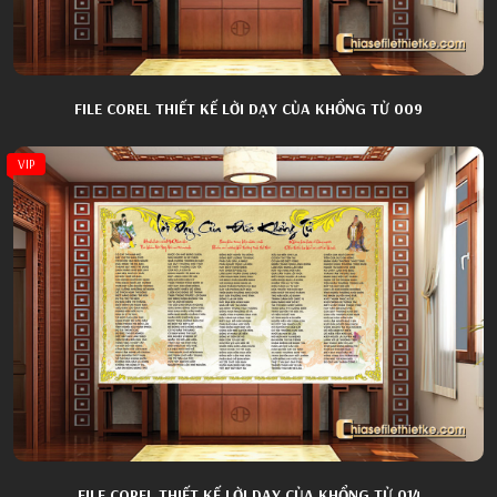
FILE COREL THIẾT KẾ LỜI DẠY CỦA KHỔNG TỬ 009
VIP
FILE COREL THIẾT KẾ LỜI DẠY CỦA KHỔNG TỬ 014