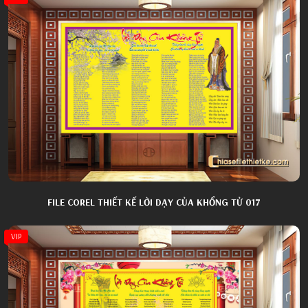
FILE COREL THIẾT KẾ LỜI DẠY CỦA KHỔNG TỬ 017
VIP