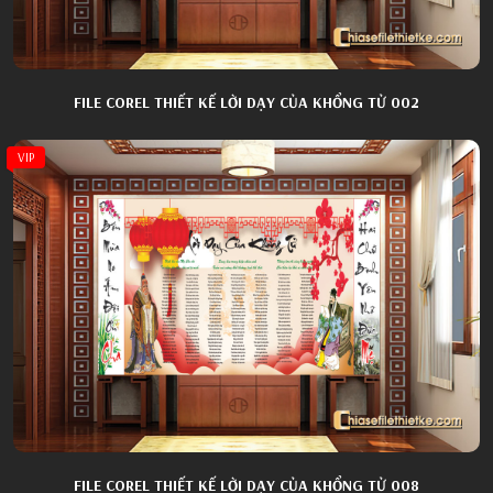
FILE COREL THIẾT KẾ LỜI DẠY CỦA KHỔNG TỬ 002
VIP
FILE COREL THIẾT KẾ LỜI DẠY CỦA KHỔNG TỬ 008