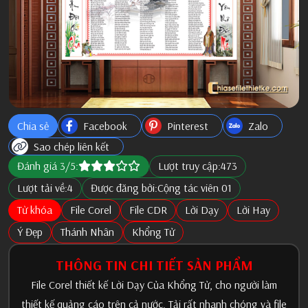
Chia sẻ
Facebook
Pinterest
Zalo
Sao chép liên kết
Đánh giá 3/5:
Lượt truy cập:
473
Lượt tải về:
4
Được đăng bởi:
Cộng tác viên 01
Từ khóa
File Corel
File CDR
Lời Dạy
Lời Hay
Ý Đẹp
Thánh Nhân
Khổng Tử
THÔNG TIN CHI TIẾT SẢN PHẨM
File Corel thiết kế Lời Dạy Của Khổng Tử, cho người làm
thiết kế quảng cáo trên cả nước. Tải rất nhanh chóng và file