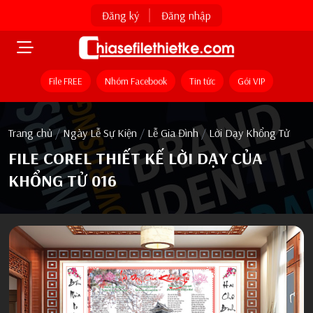
Đăng ký
Đăng nhập
File FREE
Nhóm Facebook
Tin tức
Gói VIP
Trang chủ
/
Ngày Lễ Sự Kiện
/
Lễ Gia Đình
/
Lời Dạy Khổng Tử
FILE COREL THIẾT KẾ LỜI DẠY CỦA
KHỔNG TỬ 016