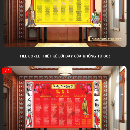
FILE COREL THIẾT KẾ LỜI DẠY CỦA KHỔNG TỬ 003
VIP