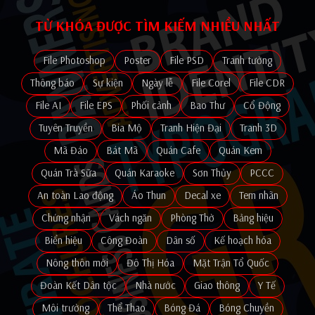
TỪ KHÓA ĐƯỢC TÌM KIẾM NHIỀU NHẤT
File Photoshop
Poster
File PSD
Tranh tường
Thông báo
Sự kiện
Ngày lễ
File Corel
File CDR
File AI
File EPS
Phối cảnh
Bao Thư
Cổ Động
Tuyên Truyền
Bia Mộ
Tranh Hiện Đại
Tranh 3D
Mã Đáo
Bát Mã
Quán Cafe
Quán Kem
Quán Trà Sữa
Quán Karaoke
Sơn Thủy
PCCC
An toàn Lao động
Áo Thun
Decal xe
Tem nhãn
Chứng nhận
Vách ngăn
Phòng Thờ
Bảng hiệu
Biển hiệu
Công Đoàn
Dân số
Kế hoạch hóa
Nông thôn mới
Đô Thị Hóa
Mặt Trận Tổ Quốc
Đoàn Kết Dân tộc
Nhà nước
Giao thông
Y Tế
Môi trường
Thể Thao
Bóng Đá
Bóng Chuyền