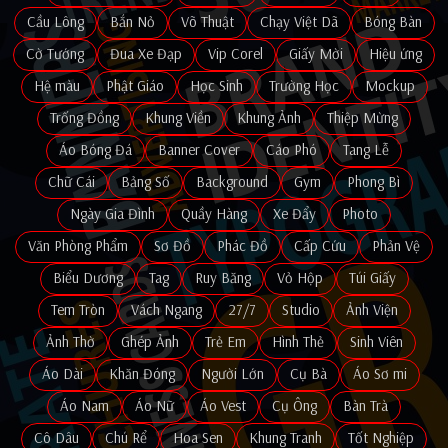
Cầu Lông
Bắn Nỏ
Võ Thuật
Chạy Việt Dã
Bóng Bàn
Cờ Tướng
Đua Xe Đạp
Vip Corel
Giấy Mời
Hiệu ứng
Hệ màu
Phật Giáo
Học Sinh
Trường Học
Mockup
Trống Đồng
Khung Viền
Khung Ảnh
Thiệp Mừng
Áo Bóng Đá
Banner Cover
Cáo Phó
Tang Lễ
Chữ Cái
Bảng Số
Background
Gym
Phong Bì
Ngày Gia Đình
Quầy Hàng
Xe Đẩy
Photo
Văn Phòng Phẩm
Sơ Đồ
Phác Đồ
Cấp Cứu
Phản Vệ
Biểu Dương
Tag
Ruy Băng
Vỏ Hộp
Túi Giấy
Tem Tròn
Vách Ngang
27/7
Studio
Ảnh Viện
Ảnh Thờ
Ghép Ảnh
Trẻ Em
Hình Thẻ
Sinh Viên
Áo Dài
Khăn Đóng
Người Lớn
Cụ Bà
Áo Sơ mi
Áo Nam
Áo Nữ
Áo Vest
Cụ Ông
Bàn Trà
Cô Dâu
Chú Rể
Hoa Sen
Khung Tranh
Tốt Nghiệp