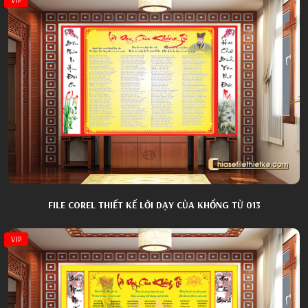
FILE COREL THIẾT KẾ LỜI DẠY CỦA KHỔNG TỬ 013
VIP