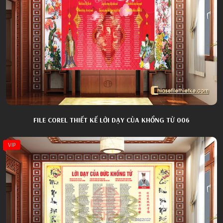
FILE COREL THIẾT KẾ LỜI DẠY CỦA KHỔNG TỬ 006
VIP