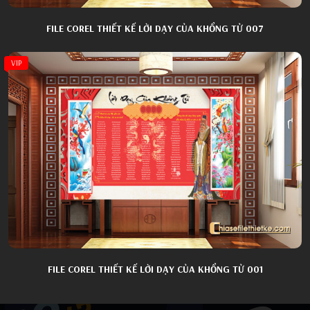
FILE COREL THIẾT KẾ LỜI DẠY CỦA KHỔNG TỬ 007
VIP
FILE COREL THIẾT KẾ LỜI DẠY CỦA KHỔNG TỬ 001