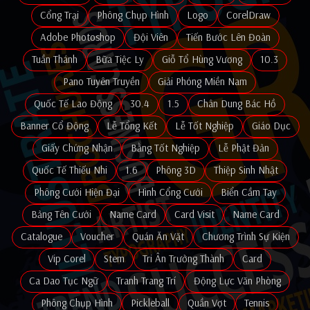
Cổng Trại
Phông Chụp Hình
Logo
CorelDraw
Adobe Photoshop
Đội Viên
Tiến Bước Lên Đoàn
Tuần Thánh
Bữa Tiệc Ly
Giỗ Tổ Hùng Vương
10.3
Pano Tuyên Truyền
Giải Phóng Miền Nam
Quốc Tế Lao Động
30.4
1.5
Chân Dung Bác Hồ
Banner Cổ Động
Lễ Tổng Kết
Lễ Tốt Nghiệp
Giáo Dục
Giấy Chứng Nhận
Bằng Tốt Nghiệp
Lễ Phật Đản
Quốc Tế Thiếu Nhi
1.6
Phông 3D
Thiệp Sinh Nhật
Phông Cưới Hiện Đại
Hình Cổng Cưới
Biển Cầm Tay
Bảng Tên Cưới
Name Card
Card Visit
Name Card
Catalogue
Voucher
Quán Ăn Vặt
Chương Trình Sự Kiện
Vip Corel
Stem
Tri Ân Trưởng Thành
Card
Ca Dao Tục Ngữ
Tranh Trang Trí
Động Lực Văn Phòng
Phông Chụp Hình
Pickleball
Quần Vợt
Tennis