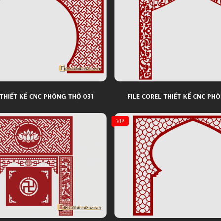
 THIẾT KẾ CNC PHÒNG THỜ 031
FILE COREL THIẾT KẾ CNC PH
VIP