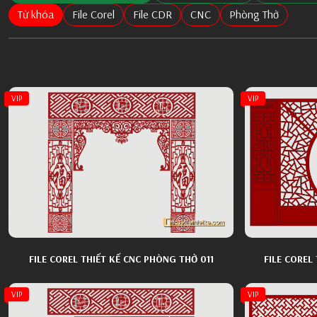
Từ khóa
File Corel
File CDR
CNC
Phòng Thờ
VIP
VIP
FILE COREL THIẾT KẾ CNC PHÒNG THỜ 011
FILE COREL
VIP
VIP