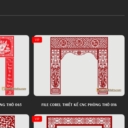
VIP
ÒNG THỜ 065
FILE COREL THIẾT KẾ CNC PHÒNG THỜ 016
VIP