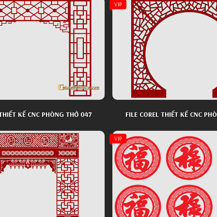
VIP
 THIẾT KẾ CNC PHÒNG THỜ 047
FILE COREL THIẾT KẾ CNC PH
VIP