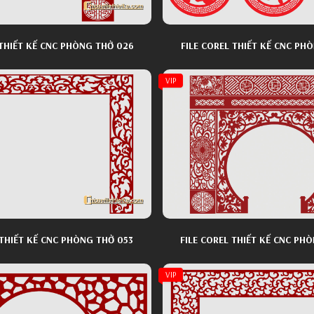
 THIẾT KẾ CNC PHÒNG THỜ 026
FILE COREL THIẾT KẾ CNC PH
VIP
 THIẾT KẾ CNC PHÒNG THỜ 053
VIP