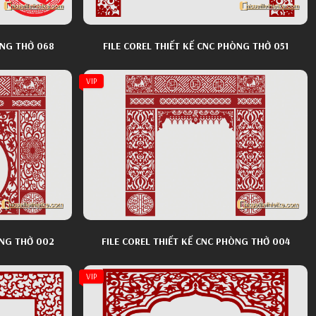
ÒNG THỜ 068
FILE COREL THIẾT KẾ CNC PHÒNG THỜ 051
VIP
FILE COREL THIẾT KẾ CNC PHÒNG THỜ 002
FILE COREL THIẾT KẾ CNC PHÒNG THỜ 004
VIP