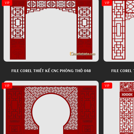
VIP
VIP
FILE COREL THIẾT KẾ CNC PHÒNG THỜ 048
FILE COREL
VIP
VIP