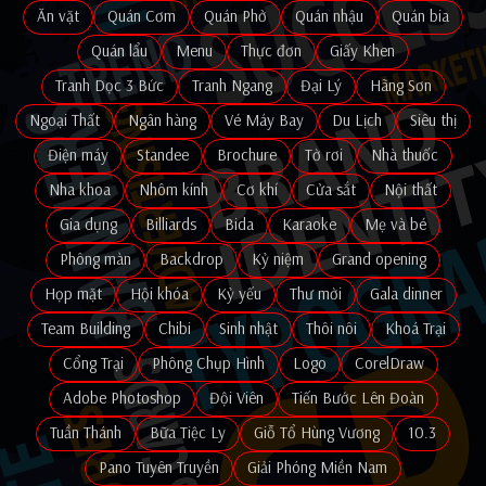
Ăn vặt
Quán Cơm
Quán Phở
Quán nhậu
Quán bia
Quán lẩu
Menu
Thực đơn
Giấy Khen
Tranh Dọc 3 Bức
Tranh Ngang
Đại Lý
Hãng Sơn
Ngoại Thất
Ngân hàng
Vé Máy Bay
Du Lịch
Siêu thị
Điện máy
Standee
Brochure
Tờ rơi
Nhà thuốc
Nha khoa
Nhôm kính
Cơ khí
Cửa sắt
Nội thất
Gia dụng
Billiards
Bida
Karaoke
Mẹ và bé
Phông màn
Backdrop
Kỷ niệm
Grand opening
Họp mặt
Hội khóa
Kỷ yếu
Thư mời
Gala dinner
Team Building
Chibi
Sinh nhật
Thôi nôi
Khoá Trại
Cổng Trại
Phông Chụp Hình
Logo
CorelDraw
Adobe Photoshop
Đội Viên
Tiến Bước Lên Đoàn
Tuần Thánh
Bữa Tiệc Ly
Giỗ Tổ Hùng Vương
10.3
Pano Tuyên Truyền
Giải Phóng Miền Nam