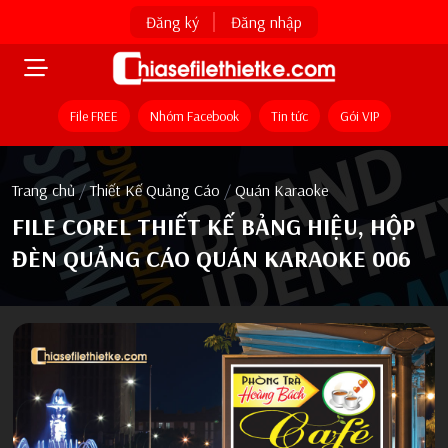
Đăng ký
Đăng nhập
File FREE
Nhóm Facebook
Tin tức
Gói VIP
Trang chủ
/
Thiết Kế Quảng Cáo
/
Quán Karaoke
FILE COREL THIẾT KẾ BẢNG HIỆU, HỘP
ĐÈN QUẢNG CÁO QUÁN KARAOKE 006