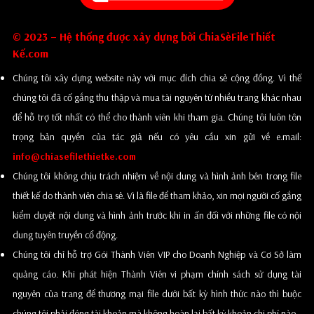
© 2023 – Hệ thống được xây dựng bởi ChiaSẻFileThiết
Kế.com
Chúng tôi xây dựng website này với mục đích chia sẻ cộng đồng. Vì thế
chúng tôi đã cố gắng thu thập và mua tài nguyên từ nhiều trang khác nhau
để hỗ trợ tốt nhất có thể cho thành viên khi tham gia. Chúng tôi luôn tôn
trọng bản quyền của tác giả nếu có yêu cầu xin gửi về e.mail:
info@chiasefilethietke.com
Chúng tôi không chịu trách nhiệm về nội dung và hình ảnh bên trong file
thiết kế do thành viên chia sẻ. Vì là file để tham khảo, xin mọi người cố gắng
kiểm duyệt nội dung và hình ảnh trước khi in ấn đối với những file có nội
dung tuyên truyền cổ động.
Chúng tôi chỉ hỗ trợ Gói Thành Viên VIP cho Doanh Nghiệp và Cơ Sở làm
quảng cáo. Khi phát hiện Thành Viên vi phạm chính sách sử dụng tài
nguyên của trang để thương mại file dưới bất kỳ hình thức nào thì buộc
chúng tôi phải đóng tài khoản mà không hoàn lại bất kỳ khoản chi phí nào.