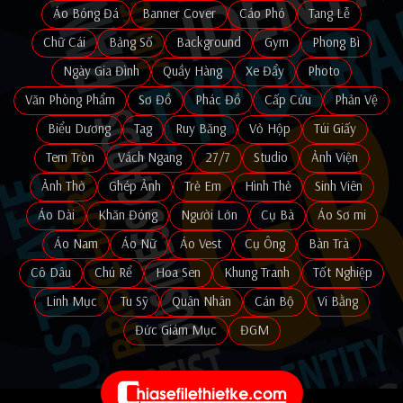
Áo Bóng Đá
Banner Cover
Cáo Phó
Tang Lễ
Chữ Cái
Bảng Số
Background
Gym
Phong Bì
Ngày Gia Đình
Quầy Hàng
Xe Đẩy
Photo
Văn Phòng Phẩm
Sơ Đồ
Phác Đồ
Cấp Cứu
Phản Vệ
Biểu Dương
Tag
Ruy Băng
Vỏ Hộp
Túi Giấy
Tem Tròn
Vách Ngang
27/7
Studio
Ảnh Viện
Ảnh Thờ
Ghép Ảnh
Trẻ Em
Hình Thẻ
Sinh Viên
Áo Dài
Khăn Đóng
Người Lớn
Cụ Bà
Áo Sơ mi
Áo Nam
Áo Nữ
Áo Vest
Cụ Ông
Bàn Trà
Cô Dâu
Chú Rể
Hoa Sen
Khung Tranh
Tốt Nghiệp
Linh Mục
Tu Sỹ
Quân Nhân
Cán Bộ
Vi Bằng
Đức Giám Mục
ĐGM