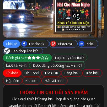
Chia sẻ
Facebook
Pinterest
Zalo
Sao chép liên kết
Đánh giá 3/5:
Lượt truy cập:
1087
Lượt tải về:
41
Được đăng bởi:
Cộng tác viên 01
Từ khóa
File Corel
File CDR
Bảng hiệu
Biển hiệu
Hộp đèn
Karaoke
Hát với nhau
THÔNG TIN CHI TIẾT SẢN PHẨM
File Corel thiết kế bảng hiệu, hộp đèn quảng cáo Quán
Karaoke cho người làm thiết kế quảng cáo trên cả nước. Tải