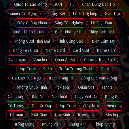
Quốc Tế Lao Động
30.4
1.5
Chân Dung Bác Hồ
Banner Cổ Động
Lễ Tổng Kết
Lễ Tốt Nghiệp
Giáo Dục
Giấy Chứng Nhận
Bằng Tốt Nghiệp
Lễ Phật Đản
Quốc Tế Thiếu Nhi
1.6
Phông 3D
Thiệp Sinh Nhật
Phông Cưới Hiện Đại
Hình Cổng Cưới
Biển Cầm Tay
Bảng Tên Cưới
Name Card
Card Visit
Name Card
Catalogue
Voucher
Quán Ăn Vặt
Chương Trình Sự Kiện
Vip Corel
Stem
Tri Ân Trưởng Thành
Card
Ca Dao Tục Ngữ
Tranh Trang Trí
Động Lực Văn Phòng
Phông Chụp Hình
Pickleball
Quần Vợt
Tennis
Cầu Lông
Bắn Nỏ
Võ Thuật
Chạy Việt Dã
Bóng Bàn
Cờ Tướng
Đua Xe Đạp
Vip Corel
Giấy Mời
Hiệu ứng
Hệ màu
Phật Giáo
Học Sinh
Trường Học
Mockup
Trống Đồng
Khung Viền
Khung Ảnh
Thiệp Mừng