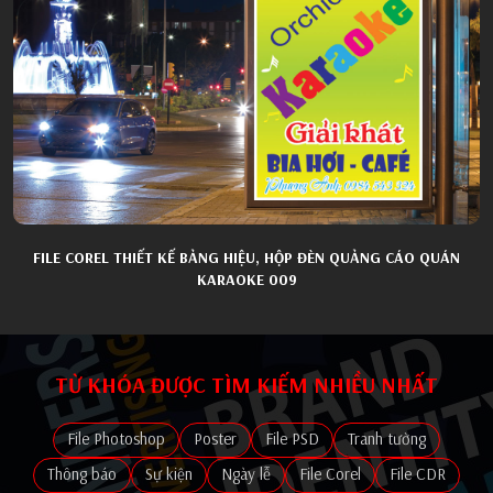
FILE COREL THIẾT KẾ BẢNG HIỆU, HỘP ĐÈN QUẢNG CÁO QUÁN
KARAOKE 009
TỪ KHÓA ĐƯỢC TÌM KIẾM NHIỀU NHẤT
File Photoshop
Poster
File PSD
Tranh tường
Thông báo
Sự kiện
Ngày lễ
File Corel
File CDR