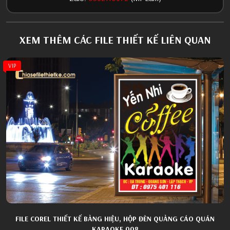
XEM THÊM CÁC FILE THIẾT KẾ LIÊN QUAN
VIP
FILE COREL THIẾT KẾ BẢNG HIỆU, HỘP ĐÈN QUẢNG CÁO QUÁN
KARAOKE 008