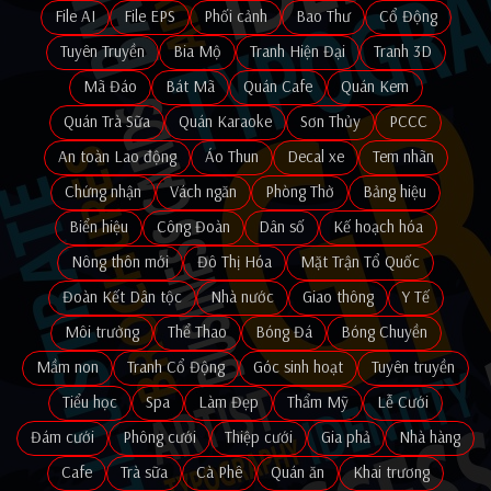
File AI
File EPS
Phối cảnh
Bao Thư
Cổ Động
Tuyên Truyền
Bia Mộ
Tranh Hiện Đại
Tranh 3D
Mã Đáo
Bát Mã
Quán Cafe
Quán Kem
Quán Trà Sữa
Quán Karaoke
Sơn Thủy
PCCC
An toàn Lao động
Áo Thun
Decal xe
Tem nhãn
Chứng nhận
Vách ngăn
Phòng Thờ
Bảng hiệu
Biển hiệu
Công Đoàn
Dân số
Kế hoạch hóa
Nông thôn mới
Đô Thị Hóa
Mặt Trận Tổ Quốc
Đoàn Kết Dân tộc
Nhà nước
Giao thông
Y Tế
Môi trường
Thể Thao
Bóng Đá
Bóng Chuyền
Mầm non
Tranh Cổ Động
Góc sinh hoạt
Tuyên truyền
Tiểu học
Spa
Làm Đẹp
Thẩm Mỹ
Lễ Cưới
Đám cưới
Phông cưới
Thiệp cưới
Gia phả
Nhà hàng
Cafe
Trà sữa
Cà Phê
Quán ăn
Khai trương