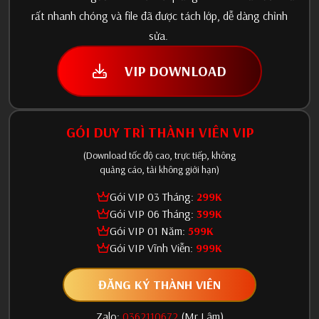
rất nhanh chóng và file đã được tách lớp, dễ dàng chỉnh
sửa.
VIP DOWNLOAD
GÓI DUY TRÌ THÀNH VIÊN VIP
(Download tốc độ cao, trực tiếp, không
quảng cáo, tải không giới hạn)
Gói VIP 03 Tháng:
299K
Gói VIP 06 Tháng:
399K
Gói VIP 01 Năm:
599K
Gói VIP Vĩnh Viễn:
999K
ĐĂNG KÝ THÀNH VIÊN
Zalo:
0362110672
(Mr Lâm)