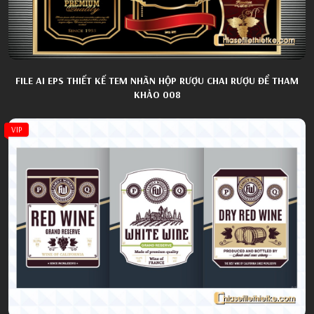
FILE AI EPS THIẾT KẾ TEM NHÃN HỘP RƯỢU CHAI RƯỢU ĐỂ THAM
KHẢO 008
VIP