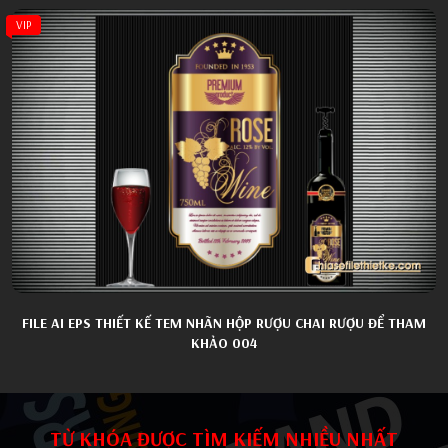
VIP
FILE AI EPS THIẾT KẾ TEM NHÃN HỘP RƯỢU CHAI RƯỢU ĐỂ THAM
KHẢO 004
TỪ KHÓA ĐƯỢC TÌM KIẾM NHIỀU NHẤT