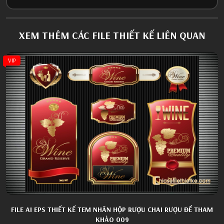
XEM THÊM CÁC FILE THIẾT KẾ LIÊN QUAN
VIP
FILE AI EPS THIẾT KẾ TEM NHÃN HỘP RƯỢU CHAI RƯỢU ĐỂ THAM
KHẢO 009