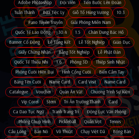
Adobe Photoshop
Đội Viên
Tiến Bước Lên Đoàn
Tuần Thánh
Bữa Tiệc Ly
Giỗ Tổ Hùng Vương
10.3
Pano Tuyên Truyền
Giải Phóng Miền Nam
Quốc Tế Lao Động
30.4
1.5
Chân Dung Bác Hồ
Banner Cổ Động
Lễ Tổng Kết
Lễ Tốt Nghiệp
Giáo Dục
Giấy Chứng Nhận
Bằng Tốt Nghiệp
Lễ Phật Đản
Quốc Tế Thiếu Nhi
1.6
Phông 3D
Thiệp Sinh Nhật
Phông Cưới Hiện Đại
Hình Cổng Cưới
Biển Cầm Tay
Bảng Tên Cưới
Name Card
Card Visit
Name Card
Catalogue
Voucher
Quán Ăn Vặt
Chương Trình Sự Kiện
Vip Corel
Stem
Tri Ân Trưởng Thành
Card
Ca Dao Tục Ngữ
Tranh Trang Trí
Động Lực Văn Phòng
Phông Chụp Hình
Pickleball
Quần Vợt
Tennis
Cầu Lông
Bắn Nỏ
Võ Thuật
Chạy Việt Dã
Bóng Bàn