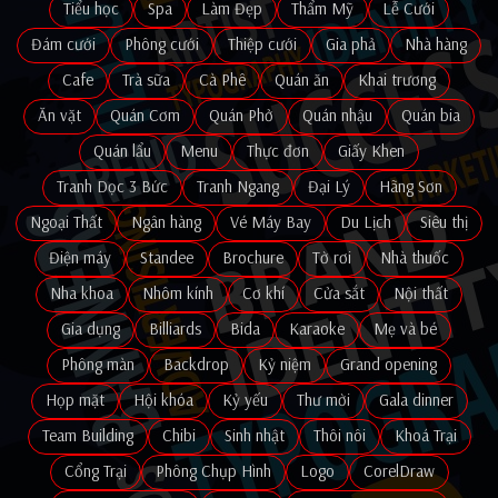
Tiểu học
Spa
Làm Đẹp
Thẩm Mỹ
Lễ Cưới
Đám cưới
Phông cưới
Thiệp cưới
Gia phả
Nhà hàng
Cafe
Trà sữa
Cà Phê
Quán ăn
Khai trương
Ăn vặt
Quán Cơm
Quán Phở
Quán nhậu
Quán bia
Quán lẩu
Menu
Thực đơn
Giấy Khen
Tranh Dọc 3 Bức
Tranh Ngang
Đại Lý
Hãng Sơn
Ngoại Thất
Ngân hàng
Vé Máy Bay
Du Lịch
Siêu thị
Điện máy
Standee
Brochure
Tờ rơi
Nhà thuốc
Nha khoa
Nhôm kính
Cơ khí
Cửa sắt
Nội thất
Gia dụng
Billiards
Bida
Karaoke
Mẹ và bé
Phông màn
Backdrop
Kỷ niệm
Grand opening
Họp mặt
Hội khóa
Kỷ yếu
Thư mời
Gala dinner
Team Building
Chibi
Sinh nhật
Thôi nôi
Khoá Trại
Cổng Trại
Phông Chụp Hình
Logo
CorelDraw