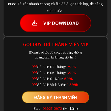
nước. Tải rất nhanh chóng và file đã được tách lớp, dễ dàng
chỉnh sửa.
VIP DOWNLOAD
GÓI DUY TRÌ THÀNH VIÊN VIP
(Download tốc độ cao, trực tiếp, không
quảng cáo, tải không giới hạn)
Gói VIP 03 Tháng:
299K
Gói VIP 06 Tháng:
399K
Gói VIP 01 Năm:
699K
Gói VIP Vĩnh Viễn:
1.399K
ĐĂNG KÝ THÀNH VIÊN
Zalo:
0362110672
(Mr Lâm)