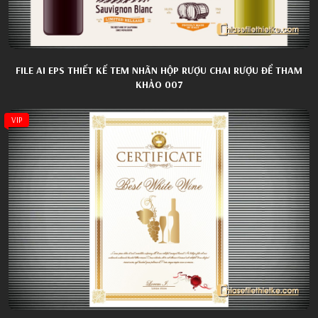
FILE AI EPS THIẾT KẾ TEM NHÃN HỘP RƯỢU CHAI RƯỢU ĐỂ THAM
KHẢO 007
VIP