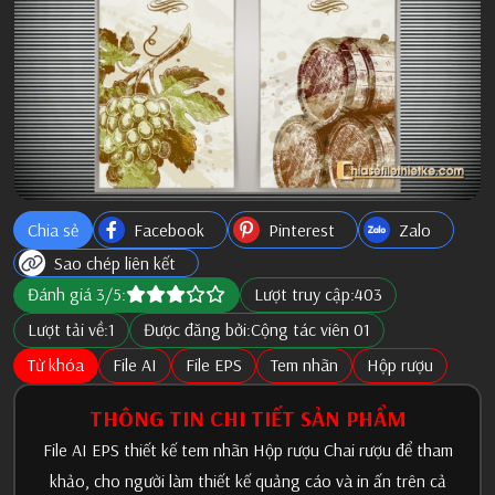
Chia sẻ
Facebook
Pinterest
Zalo
Sao chép liên kết
Đánh giá 3/5:
Lượt truy cập:
403
Lượt tải về:
1
Được đăng bởi:
Cộng tác viên 01
Từ khóa
File AI
File EPS
Tem nhãn
Hộp rượu
THÔNG TIN CHI TIẾT SẢN PHẨM
File AI EPS thiết kế tem nhãn Hộp rượu Chai rượu để tham
khảo, cho người làm thiết kế quảng cáo và in ấn trên cả