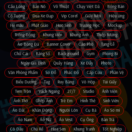
Cầu Lông
Bắn Nỏ
Võ Thuật
Chạy Việt Dã
Bóng Bàn
Cờ Tướng
Đua Xe Đạp
Vip Corel
Giấy Mời
Hiệu ứng
Hệ màu
Phật Giáo
Học Sinh
Trường Học
Mockup
Trống Đồng
Khung Viền
Khung Ảnh
Thiệp Mừng
Áo Bóng Đá
Banner Cover
Cáo Phó
Tang Lễ
Chữ Cái
Bảng Số
Background
Gym
Phong Bì
Ngày Gia Đình
Quầy Hàng
Xe Đẩy
Photo
Văn Phòng Phẩm
Sơ Đồ
Phác Đồ
Cấp Cứu
Phản Vệ
Biểu Dương
Tag
Ruy Băng
Vỏ Hộp
Túi Giấy
Tem Tròn
Vách Ngang
27/7
Studio
Ảnh Viện
Ảnh Thờ
Ghép Ảnh
Trẻ Em
Hình Thẻ
Sinh Viên
Áo Dài
Khăn Đóng
Người Lớn
Cụ Bà
Áo Sơ mi
Áo Nam
Áo Nữ
Áo Vest
Cụ Ông
Bàn Trà
Cô Dâu
Chú Rể
Hoa Sen
Khung Tranh
Tốt Nghiệp