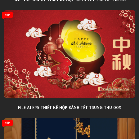
VIP
FILE AI EPS THIẾT KẾ HỘP BÁNH TẾT TRUNG THU 003
VIP