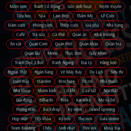
Mầm non
Tranh Cổ Động
Góc sinh hoạt
Tuyên truyền
Tiểu học
Spa
Làm Đẹp
Thẩm Mỹ
Lễ Cưới
Đám cưới
Phông cưới
Thiệp cưới
Gia phả
Nhà hàng
Cafe
Trà sữa
Cà Phê
Quán ăn
Khai trương
Ăn vặt
Quán Cơm
Quán Phở
Quán nhậu
Quán bia
Quán lẩu
Menu
Thực đơn
Giấy Khen
Tranh Dọc 3 Bức
Tranh Ngang
Đại Lý
Hãng Sơn
Ngoại Thất
Ngân hàng
Vé Máy Bay
Du Lịch
Siêu thị
Điện máy
Standee
Brochure
Tờ rơi
Nhà thuốc
Nha khoa
Nhôm kính
Cơ khí
Cửa sắt
Nội thất
Gia dụng
Billiards
Bida
Karaoke
Mẹ và bé
Phông màn
Backdrop
Kỷ niệm
Grand opening
Họp mặt
Hội khóa
Kỷ yếu
Thư mời
Gala dinner
Team Building
Chibi
Sinh nhật
Thôi nôi
Khoá Trại