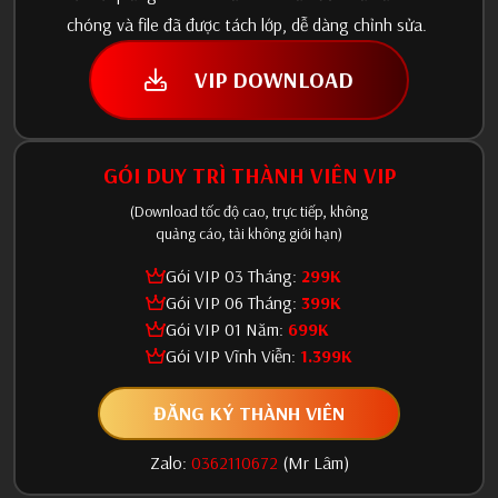
chóng và file đã được tách lớp, dễ dàng chỉnh sửa.
VIP DOWNLOAD
GÓI DUY TRÌ THÀNH VIÊN VIP
(Download tốc độ cao, trực tiếp, không
quảng cáo, tải không giới hạn)
Gói VIP 03 Tháng:
299K
Gói VIP 06 Tháng:
399K
Gói VIP 01 Năm:
699K
Gói VIP Vĩnh Viễn:
1.399K
ĐĂNG KÝ THÀNH VIÊN
Zalo:
0362110672
(Mr Lâm)