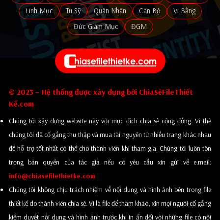
Linh Mục
Tu Sỹ
Quân Nhân
Cán Bộ
Vi Bằng
Đức Giám Mục
ĐGM
© 2023 – Hệ thống được xây dựng bởi ChiaSẻFileThiết
Kế.com
Chúng tôi xây dựng website này với mục đích chia sẻ cộng đồng. Vì thế
chúng tôi đã cố gắng thu thập và mua tài nguyên từ nhiều trang khác nhau
để hỗ trợ tốt nhất có thể cho thành viên khi tham gia. Chúng tôi luôn tôn
trọng bản quyền của tác giả nếu có yêu cầu xin gửi về e.mail:
info@chiasefilethietke.com
Chúng tôi không chịu trách nhiệm về nội dung và hình ảnh bên trong file
thiết kế do thành viên chia sẻ. Vì là file để tham khảo, xin mọi người cố gắng
kiểm duyệt nội dung và hình ảnh trước khi in ấn đối với những file có nội