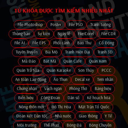
TỪ KHÓA ĐƯỢC TÌM KIẾM NHIỀU NHẤT
File Photoshop
Poster
File PSD
Tranh tường
Thông báo
Sự kiện
Ngày lễ
File Corel
File CDR
File AI
File EPS
Phối cảnh
Bao Thư
Cổ Động
Tuyên Truyền
Bia Mộ
Tranh Hiện Đại
Tranh 3D
Mã Đáo
Bát Mã
Quán Cafe
Quán Kem
Quán Trà Sữa
Quán Karaoke
Sơn Thủy
PCCC
An toàn Lao động
Áo Thun
Decal xe
Tem nhãn
Chứng nhận
Vách ngăn
Phòng Thờ
Bảng hiệu
Biển hiệu
Công Đoàn
Dân số
Kế hoạch hóa
Nông thôn mới
Đô Thị Hóa
Mặt Trận Tổ Quốc
Đoàn Kết Dân tộc
Nhà nước
Giao thông
Y Tế
Môi trường
Thể Thao
Bóng Đá
Bóng Chuyền