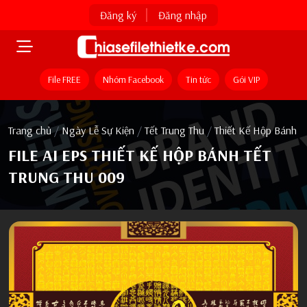
Đăng ký
Đăng nhập
File FREE
Nhóm Facebook
Tin tức
Gói VIP
Trang chủ
/
Ngày Lễ Sự Kiện
/
Tết Trung Thu
/
Thiết Kế Hộp Bánh
FILE AI EPS THIẾT KẾ HỘP BÁNH TẾT
TRUNG THU 009