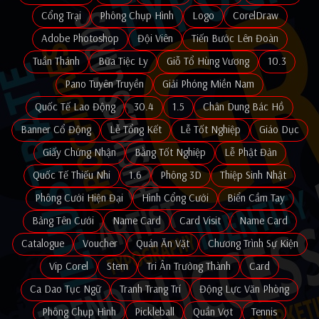
Cổng Trại
Phông Chụp Hình
Logo
CorelDraw
Adobe Photoshop
Đội Viên
Tiến Bước Lên Đoàn
Tuần Thánh
Bữa Tiệc Ly
Giỗ Tổ Hùng Vương
10.3
Pano Tuyên Truyền
Giải Phóng Miền Nam
Quốc Tế Lao Động
30.4
1.5
Chân Dung Bác Hồ
Banner Cổ Động
Lễ Tổng Kết
Lễ Tốt Nghiệp
Giáo Dục
Giấy Chứng Nhận
Bằng Tốt Nghiệp
Lễ Phật Đản
Quốc Tế Thiếu Nhi
1.6
Phông 3D
Thiệp Sinh Nhật
Phông Cưới Hiện Đại
Hình Cổng Cưới
Biển Cầm Tay
Bảng Tên Cưới
Name Card
Card Visit
Name Card
Catalogue
Voucher
Quán Ăn Vặt
Chương Trình Sự Kiện
Vip Corel
Stem
Tri Ân Trưởng Thành
Card
Ca Dao Tục Ngữ
Tranh Trang Trí
Động Lực Văn Phòng
Phông Chụp Hình
Pickleball
Quần Vợt
Tennis