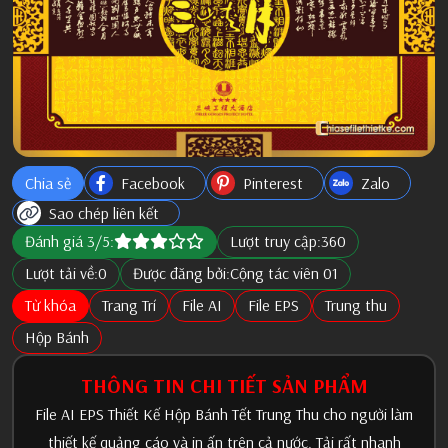
Chia sẻ
Facebook
Pinterest
Zalo
Sao chép liên kết
Đánh giá 3/5:
Lượt truy cập:
360
Lượt tải về:
0
Được đăng bởi:
Cộng tác viên 01
Từ khóa
Trang Trí
File AI
File EPS
Trung thu
Hộp Bánh
THÔNG TIN CHI TIẾT SẢN PHẨM
File AI EPS Thiết Kế Hộp Bánh Tết Trung Thu cho người làm
thiết kế quảng cáo và in ấn trên cả nước. Tải rất nhanh