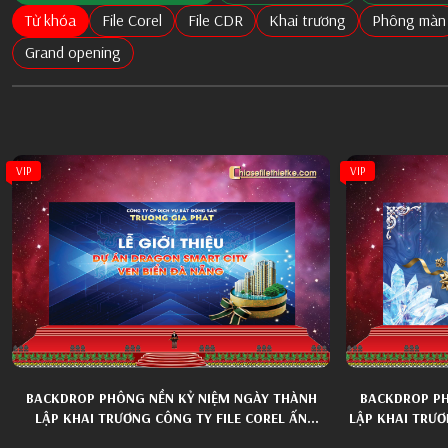
Từ khóa
File Corel
File CDR
Khai trương
Phông màn
Grand opening
VIP
VIP
BACKDROP PHÔNG NỀN KỶ NIỆM NGÀY THÀNH
BACKDROP PH
LẬP KHAI TRƯƠNG CÔNG TY FILE COREL ẤN
LẬP KHAI TRƯƠ
TƯỢNG 005