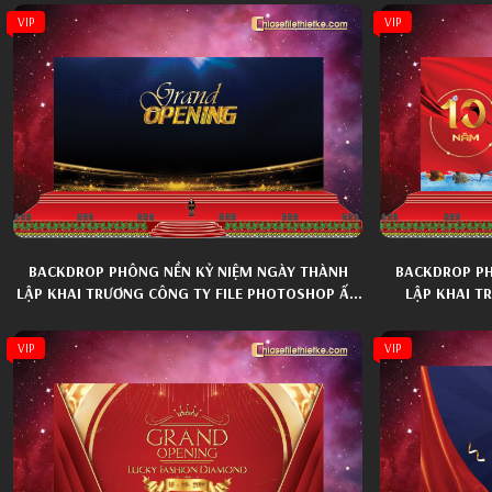
VIP
VIP
BACKDROP PHÔNG NỀN KỶ NIỆM NGÀY THÀNH
BACKDROP PH
LẬP KHAI TRƯƠNG CÔNG TY FILE PHOTOSHOP ẤN
LẬP KHAI T
TƯỢNG 023
VIP
VIP