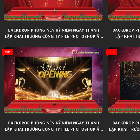
BACKDROP PHÔNG NỀN KỶ NIỆM NGÀY THÀNH
BACKDROP PH
LẬP KHAI TRƯƠNG CÔNG TY FILE PHOTOSHOP ẤN
LẬP KHAI T
TƯỢNG 027
VIP
VIP
BACKDROP PHÔNG NỀN KỶ NIỆM NGÀY THÀNH
BACKDROP PH
LẬP KHAI TRƯƠNG CÔNG TY FILE PHOTOSHOP ẤN
LẬP KHAI TRƯƠ
TƯỢNG 035