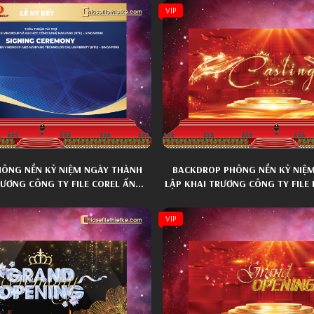
VIP
ÔNG NỀN KỶ NIỆM NGÀY THÀNH
BACKDROP PHÔNG NỀN KỶ NIỆ
RƯƠNG CÔNG TY FILE COREL ẤN
LẬP KHAI TRƯƠNG CÔNG TY FIL
TƯỢNG 015
TƯỢNG 025
VIP