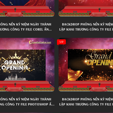
ÔNG NỀN KỶ NIỆM NGÀY THÀNH
BACKDROP PHÔNG NỀN KỶ NIỆ
RƯƠNG CÔNG TY FILE COREL ẤN
LẬP KHAI TRƯƠNG CÔNG TY FIL
TƯỢNG 013
TƯỢNG 028
VIP
ÔNG NỀN KỶ NIỆM NGÀY THÀNH
BACKDROP PHÔNG NỀN KỶ NIỆ
NG CÔNG TY FILE PHOTOSHOP ẤN
LẬP KHAI TRƯƠNG CÔNG TY FIL
TƯỢNG 032
TƯỢNG 024