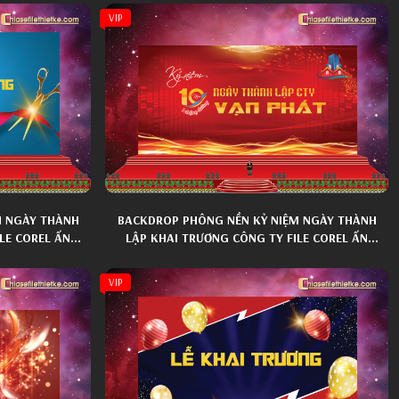
VIP
M NGÀY THÀNH
BACKDROP PHÔNG NỀN KỶ NIỆM NGÀY THÀNH
LE COREL ẤN
LẬP KHAI TRƯƠNG CÔNG TY FILE COREL ẤN
TƯỢNG 003
VIP