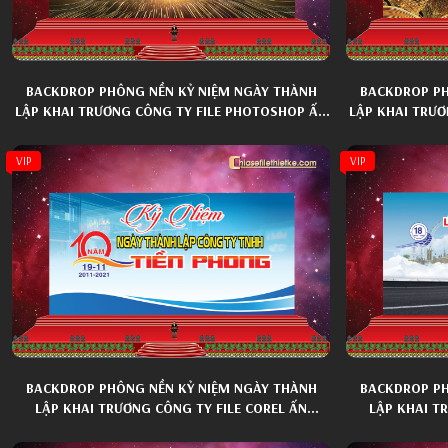
BACKDROP PHÔNG NỀN KỶ NIỆM NGÀY THÀNH
BACKDROP PH
LẬP KHAI TRƯƠNG CÔNG TY FILE PHOTOSHOP ẤN
LẬP KHAI TRƯƠ
TƯỢNG 026
VIP
VIP
BACKDROP PHÔNG NỀN KỶ NIỆM NGÀY THÀNH
BACKDROP PH
LẬP KHAI TRƯƠNG CÔNG TY FILE COREL ẤN
LẬP KHAI T
TƯỢNG 001