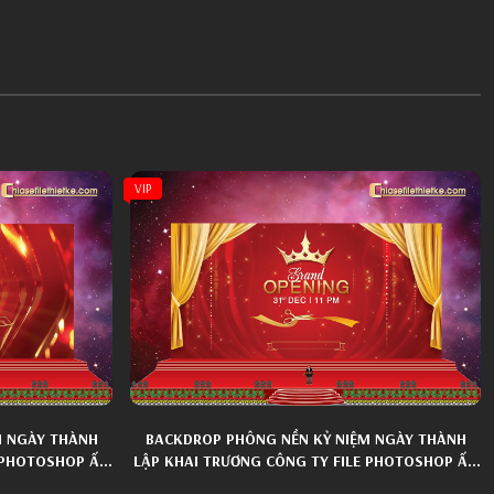
VIP
M NGÀY THÀNH
BACKDROP PHÔNG NỀN KỶ NIỆM NGÀY THÀNH
E PHOTOSHOP ẤN
LẬP KHAI TRƯƠNG CÔNG TY FILE PHOTOSHOP ẤN
TƯỢNG 030