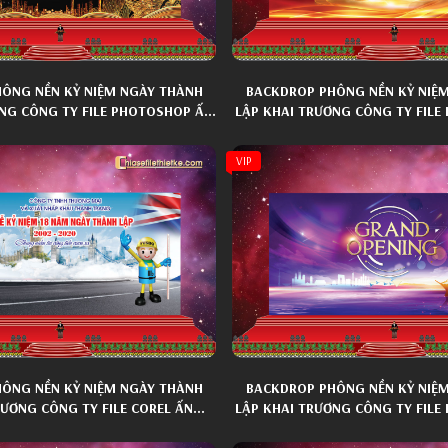
ÔNG NỀN KỶ NIỆM NGÀY THÀNH
BACKDROP PHÔNG NỀN KỶ NIỆ
NG CÔNG TY FILE PHOTOSHOP ẤN
LẬP KHAI TRƯƠNG CÔNG TY FIL
TƯỢNG 033
TƯỢNG 022
VIP
ÔNG NỀN KỶ NIỆM NGÀY THÀNH
BACKDROP PHÔNG NỀN KỶ NIỆ
RƯƠNG CÔNG TY FILE COREL ẤN
LẬP KHAI TRƯƠNG CÔNG TY FIL
TƯỢNG 006
TƯỢNG 019