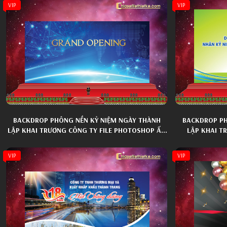
VIP
VIP
BACKDROP PHÔNG NỀN KỶ NIỆM NGÀY THÀNH
BACKDROP PH
LẬP KHAI TRƯƠNG CÔNG TY FILE PHOTOSHOP ẤN
LẬP KHAI T
TƯỢNG 017
VIP
VIP