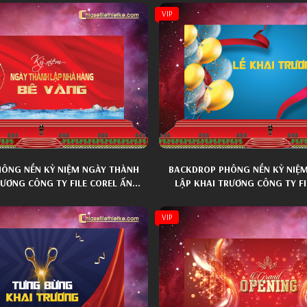
VIP
ÔNG NỀN KỶ NIỆM NGÀY THÀNH
BACKDROP PHÔNG NỀN KỶ NIỆ
RƯƠNG CÔNG TY FILE COREL ẤN
LẬP KHAI TRƯƠNG CÔNG TY FI
TƯỢNG 004
TƯỢNG 009
VIP