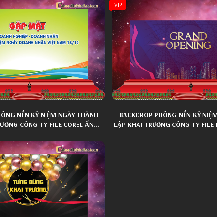
VIP
ÔNG NỀN KỶ NIỆM NGÀY THÀNH
BACKDROP PHÔNG NỀN KỶ NIỆ
RƯƠNG CÔNG TY FILE COREL ẤN
LẬP KHAI TRƯƠNG CÔNG TY FIL
TƯỢNG 014
TƯỢNG 018