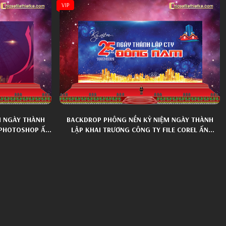
VIP
M NGÀY THÀNH
BACKDROP PHÔNG NỀN KỶ NIỆM NGÀY THÀNH
E PHOTOSHOP ẤN
LẬP KHAI TRƯƠNG CÔNG TY FILE COREL ẤN
TƯỢNG 002