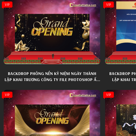
VIP
VIP
BACKDROP PHÔNG NỀN KỶ NIỆM NGÀY THÀNH
BACKDROP PH
LẬP KHAI TRƯƠNG CÔNG TY FILE PHOTOSHOP ẤN
LẬP KHAI T
TƯỢNG 020
VIP
VIP