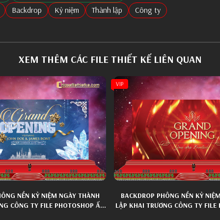
Backdrop
Kỷ niệm
Thành lập
Công ty
XEM THÊM CÁC FILE THIẾT KẾ LIÊN QUAN
VIP
ÔNG NỀN KỶ NIỆM NGÀY THÀNH
BACKDROP PHÔNG NỀN KỶ NIỆ
NG CÔNG TY FILE PHOTOSHOP ẤN
LẬP KHAI TRƯƠNG CÔNG TY FIL
TƯỢNG 034
TƯỢNG 016