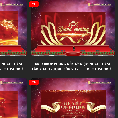
VIP
M NGÀY THÀNH
BACKDROP PHÔNG NỀN KỶ NIỆM NGÀY THÀNH
E PHOTOSHOP ẤN
LẬP KHAI TRƯƠNG CÔNG TY FILE PHOTOSHOP ẤN
TƯỢNG 029
VIP