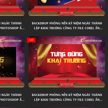
M NGÀY THÀNH
BACKDROP PHÔNG NỀN KỶ NIỆM NGÀY THÀNH
E PHOTOSHOP ẤN
LẬP KHAI TRƯƠNG CÔNG TY FILE COREL ẤN
TƯỢNG 011
VIP
M NGÀY THÀNH
BACKDROP PHÔNG NỀN KỶ NIỆM NGÀY THÀNH
E PHOTOSHOP ẤN
LẬP KHAI TRƯƠNG CÔNG TY FILE COREL ẤN
TƯỢNG 012